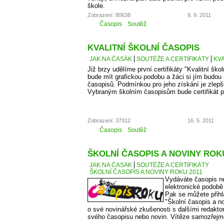
škole.
Zobrazení: 80638
9. 9. 2011
Časopis
Soutěž
KVALITNÍ ŠKOLNÍ ČASOPIS
JAK NA ČASÁK
SOUTĚŽE A CERTIFIKÁTY
KVA
Již brzy udělíme první certifikáty "Kvalitní škol
bude mít grafickou podobu a žáci si jím budou
časopisů. Podmínkou pro jeho získání je zlepš
Vybraným školním časopisům bude certifikát p
Zobrazení: 37312
16. 5. 2011
Časopis
Soutěž
ŠKOLNÍ ČASOPIS A NOVINY ROKU
JAK NA ČASÁK
SOUTĚŽE A CERTIFIKÁTY
ŠKOLNÍ ČASOPIS A NOVINY ROKU 2011
Vydáváte časopis ne
elektronické podobě
Pak se můžete přihl
"Školní časopis a no
o své novinářské zkušenosti s dalšími redaktory
svého časopisu nebo novin. Vítěze samozřejm