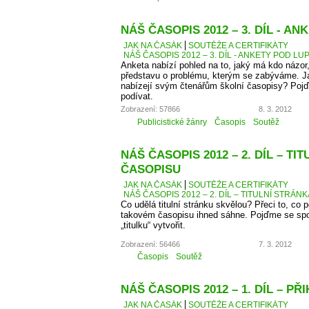
NÁŠ ČASOPIS 2012 – 3. DÍL - A
JAK NA ČASÁK
SOUTĚŽE A CERTIFIKÁTY
NÁŠ ČASOPIS 2012 – 3. DÍL - ANKETY POD LU
Anketa nabízí pohled na to, jaký má kdo názor
představu o problému, kterým se zabýváme. J
nabízejí svým čtenářům školní časopisy? Pojď
podívat.
Zobrazení: 57866
8. 3. 2012
Publicistické žánry
Časopis
Soutěž
NÁŠ ČASOPIS 2012 – 2. DÍL – TI
ČASOPISU
JAK NA ČASÁK
SOUTĚŽE A CERTIFIKÁTY
NÁŠ ČASOPIS 2012 – 2. DÍL – TITULNÍ STRÁN
Co udělá titulní stránku skvělou? Přeci to, co
takovém časopisu ihned sáhne. Pojďme se spo
„titulku“ vytvořit.
Zobrazení: 56466
7. 3. 2012
Časopis
Soutěž
NÁŠ ČASOPIS 2012 – 1. DÍL – P
JAK NA ČASÁK
SOUTĚŽE A CERTIFIKÁTY