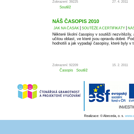
Zobrazení: 39225
27. 4. 2011
Soutěž
NÁŠ ČASOPIS 2010
JAK NA ČASÁK
SOUTĚŽE A CERTIFIKÁTY
NÁŠ
Některé školní časopisy v soutěži nezvítězily,
učitou oblast, ve které jsou opravdu dobré. Po
hodnotili a jak vypadají časopisy, které byly v 
Zobrazení: 92209
15. 2. 2011
Časopis
Soutěž
Realizace: © Abeceda, o. s.
www.a