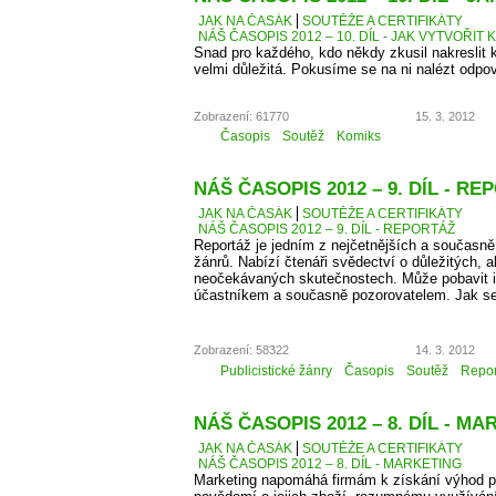
JAK NA ČASÁK
SOUTĚŽE A CERTIFIKÁTY
NÁŠ ČASOPIS 2012 – 10. DÍL - JAK VYTVOŘIT 
Snad pro každého, kdo někdy zkusil nakreslit k
velmi důležitá. Pokusíme se na ni nalézt odpo
Zobrazení: 61770
15. 3. 2012
Časopis
Soutěž
Komiks
NÁŠ ČASOPIS 2012 – 9. DÍL - R
JAK NA ČASÁK
SOUTĚŽE A CERTIFIKÁTY
NÁŠ ČASOPIS 2012 – 9. DÍL - REPORTÁŽ
Reportáž je jedním z nejčetnějších a současně
žánrů. Nabízí čtenáři svědectví o důležitých, a
neočekávaných skutečnostech. Může pobavit i p
účastníkem a současně pozorovatelem. Jak se
Zobrazení: 58322
14. 3. 2012
Publicistické žánry
Časopis
Soutěž
Repor
NÁŠ ČASOPIS 2012 – 8. DÍL - M
JAK NA ČASÁK
SOUTĚŽE A CERTIFIKÁTY
NÁŠ ČASOPIS 2012 – 8. DÍL - MARKETING
Marketing napomáhá firmám k získání výhod př