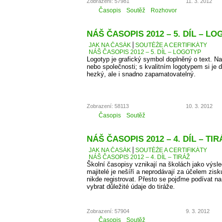
Zobrazení: 57981
11. 3. 2012
Časopis
Soutěž
Rozhovor
NÁŠ ČASOPIS 2012 – 5. DÍL – L
JAK NA ČASÁK
SOUTĚŽE A CERTIFIKÁTY
NÁŠ ČASOPIS 2012 – 5. DÍL – LOGOTYP
Logotyp je grafický symbol doplněný o text. 
nebo společnosti; s kvalitním logotypem si je d
hezký, ale i snadno zapamatovatelný.
Zobrazení: 58113
10. 3. 2012
Časopis
Soutěž
NÁŠ ČASOPIS 2012 – 4. DÍL – TIR
JAK NA ČASÁK
SOUTĚŽE A CERTIFIKÁTY
NÁŠ ČASOPIS 2012 – 4. DÍL – TIRÁŽ
Školní časopisy vznikají na školách jako výsle
majitelé je nešíří a neprodávají za účelem zis
nikde registrovat. Přesto se pojďme podívat 
vybrat důležité údaje do tiráže.
Zobrazení: 57904
9. 3. 2012
Časopis
Soutěž