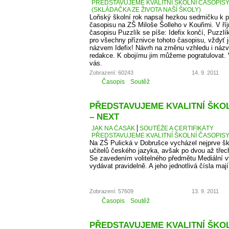
PŘEDSTAVUJEME KVALITNÍ ŠKOLNÍ ČASOPISY –
(SKLÁDAČKA ZE ŽIVOTA NAŠÍ ŠKOLY)
Loňský školní rok napsal hezkou sedmičku k p
časopisu na ZŠ Miloše Šolleho v Kouřimi. V ří
časopisu Puzzlík se píše: Idefix končí, Puzzl
pro všechny příznivce tohoto časopisu, vždyť j
názvem Idefix! Návrh na změnu vzhledu i názv
redakce. K obojímu jim můžeme pogratulovat. 
vás.
Zobrazení: 60243
14. 9. 2011
Časopis
Soutěž
PŘEDSTAVUJEME KVALITNÍ ŠKOLN
– NEXT
JAK NA ČASÁK
SOUTĚŽE A CERTIFIKÁTY
PŘEDSTAVUJEME KVALITNÍ ŠKOLNÍ ČASOPISY –
Na ZŠ Pulická v Dobrušce vycházel nejprve š
učitelů českého jazyka, avšak po dvou až třech 
Se zavedením volitelného předmětu Mediální v
vydávat pravidelně. A jeho jednotlivá čísla maj
Zobrazení: 57609
13. 9. 2011
Časopis
Soutěž
PŘEDSTAVUJEME KVALITNÍ ŠKOLN