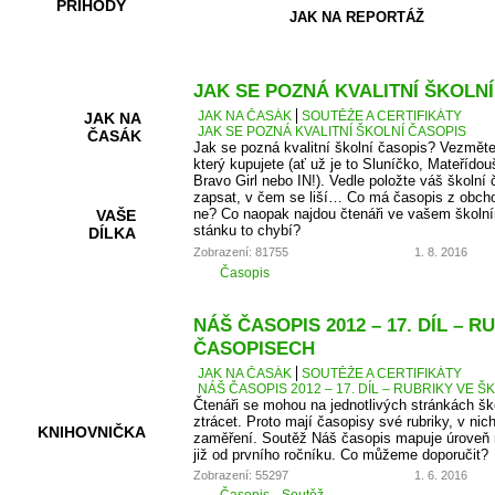
PŘÍHODY
JAK NA REPORTÁŽ
JAK SE POZNÁ KVALITNÍ ŠKOLN
JAK NA ČASÁK
SOUTĚŽE A CERTIFIKÁTY
JAK NA
JAK SE POZNÁ KVALITNÍ ŠKOLNÍ ČASOPIS
ČASÁK
Jak se pozná kvalitní školní časopis? Vezměte
který kupujete (ať už je to Sluníčko, Mateřídou
Bravo Girl nebo IN!). Vedle položte váš školní 
zapsat, v čem se liší… Co má časopis z obcho
ne? Co naopak najdou čtenáři ve vašem školní
VAŠE
stánku to chybí?
DÍLKA
Zobrazení: 81755
1. 8. 2016
Časopis
HRY A
NÁŠ ČASOPIS 2012 – 17. DÍL – 
KVÍZY
ČASOPISECH
JAK NA ČASÁK
SOUTĚŽE A CERTIFIKÁTY
NÁŠ ČASOPIS 2012 – 17. DÍL – RUBRIKY VE
Čtenáři se mohou na jednotlivých stránkách š
ztrácet. Proto mají časopisy své rubriky, v nic
KNIHOVNIČKA
zaměření. Soutěž Náš časopis mapuje úroveň r
již od prvního ročníku. Co můžeme doporučit?
Zobrazení: 55297
1. 6. 2016