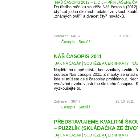
NÁŠ ČASOPIS 2012 – 1. DÍL – PŘIHLÁŠENÉ Č
Do třetího ročníku soutěže Náš časopis (2012) 
čtyřicet jedna školních redakcí ze všech kout
„známých tváří“ a dvacet čtyři nováčků.
Zobrazení: 64167
6. 3. 2012
Časopis
Soutěž
NÁŠ ČASOPIS 2011
JAK NA ČASÁK
SOUTĚŽE A CERTIFIKÁTY
NÁŠ
Najděte na mapě místa, kde vznikaly kvalitní š
soutěže Náš časopis 2011. Z mapky se snadno
kde si můžete celé časopisy prohlédnout. Necht
vydávání svého vlastního školního časopisu. K
vyzkoušejte to.
Zobrazení: 36747
28. 10. 2011
Časopis
Soutěž
PŘEDSTAVUJEME KVALITNÍ ŠKOLN
– PUZZLÍK (SKLÁDAČKA ZE ŽIVO
JAK NA ČASÁK
SOUTĚŽE A CERTIFIKÁTY