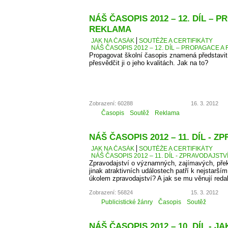
NÁŠ ČASOPIS 2012 – 12. DÍL – 
REKLAMA
JAK NA ČASÁK
SOUTĚŽE A CERTIFIKÁTY
NÁŠ ČASOPIS 2012 – 12. DÍL – PROPAGACE A
Propagovat školní časopis znamená představit 
přesvědčit ji o jeho kvalitách. Jak na to?
Zobrazení: 60288
16. 3. 2012
Časopis
Soutěž
Reklama
NÁŠ ČASOPIS 2012 – 11. DÍL - 
JAK NA ČASÁK
SOUTĚŽE A CERTIFIKÁTY
NÁŠ ČASOPIS 2012 – 11. DÍL - ZPRAVODAJSTV
Zpravodajství o významných, zajímavých, přek
jinak atraktivních událostech patří k nejstarší
úkolem zpravodajství? A jak se mu věnují reda
Zobrazení: 56824
15. 3. 2012
Publicistické žánry
Časopis
Soutěž
NÁŠ ČASOPIS 2012 – 10. DÍL - 