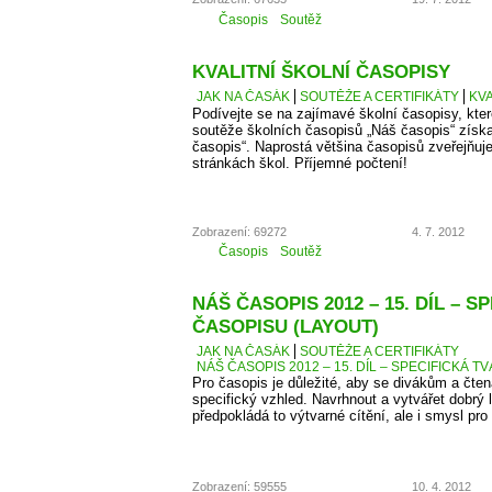
Časopis
Soutěž
KVALITNÍ ŠKOLNÍ ČASOPISY
JAK NA ČASÁK
SOUTĚŽE A CERTIFIKÁTY
KVA
Podívejte se na zajímavé školní časopisy, kter
soutěže školních časopisů „Náš časopis“ získaly
časopis“. Naprostá většina časopisů zveřejňuje
stránkách škol. Příjemné počtení!
Zobrazení: 69272
4. 7. 2012
Časopis
Soutěž
NÁŠ ČASOPIS 2012 – 15. DÍL – S
ČASOPISU (LAYOUT)
JAK NA ČASÁK
SOUTĚŽE A CERTIFIKÁTY
NÁŠ ČASOPIS 2012 – 15. DÍL – SPECIFICKÁ T
Pro časopis je důležité, aby se divákům a čten
specifický vzhled. Navrhnout a vytvářet dobrý 
předpokládá to výtvarné cítění, ale i smysl pro 
Zobrazení: 59555
10. 4. 2012