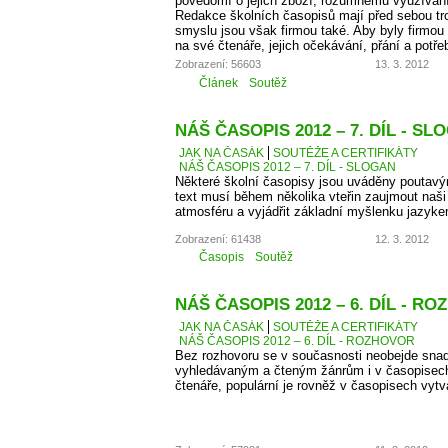
povědomí o jejich zboží, rozumnému využíván
Redakce školních časopisů mají před sebou troc
smyslu jsou však firmou také. Aby byly firmou
na své čtenáře, jejich očekávání, přání a potře
Zobrazení: 56603
13. 3. 2012
Článek
Soutěž
NÁŠ ČASOPIS 2012 – 7. DÍL - SL
JAK NA ČASÁK
SOUTĚŽE A CERTIFIKÁTY
NÁŠ ČASOPIS 2012 – 7. DÍL - SLOGAN
Některé školní časopisy jsou uváděny poutavý
text musí během několika vteřin zaujmout naši 
atmosféru a vyjádřit základní myšlenku jazyke
Zobrazení: 61438
12. 3. 2012
Časopis
Soutěž
NÁŠ ČASOPIS 2012 – 6. DÍL - R
JAK NA ČASÁK
SOUTĚŽE A CERTIFIKÁTY
NÁŠ ČASOPIS 2012 – 6. DÍL - ROZHOVOR
Bez rozhovoru se v současnosti neobejde snad
vyhledávaným a čteným žánrům i v časopisec
čtenáře, populární je rovněž v časopisech vyt