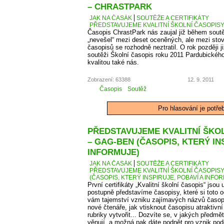
– CHRASTPARK
JAK NA ČASÁK
SOUTĚŽE A CERTIFIKÁTY
PŘEDSTAVUJEME KVALITNÍ ŠKOLNÍ ČASOPISY 
Časopis ChrastPark nás zaujal již během sout
„nevešel“ mezi deset oceněných, ale mezi sto
časopisů se rozhodně neztratil. O rok později j
soutěži Školní časopis roku 2011 Pardubického 
kvalitou také nás.
Zobrazení: 63388
12. 9. 2011
Časopis
Soutěž
Pro hlasování je potře
PŘEDSTAVUJEME KVALITNÍ ŠKOLN
– GAG-BEN (ČASOPIS, KTERÝ IN
INFORMUJE)
JAK NA ČASÁK
SOUTĚŽE A CERTIFIKÁTY
PŘEDSTAVUJEME KVALITNÍ ŠKOLNÍ ČASOPISY –
(ČASOPIS, KTERÝ INSPIRUJE, POBAVÍ A INFO
První certifikáty „Kvalitní školní časopis“ jso
postupně představíme časopisy, které si toto 
vám tajemství vzniku zajímavých názvů časopis
nové čtenáře, jak vtisknout časopisu atraktivn
rubriky vytvořit... Dozvíte se, v jakých předm
věnují, a možná pak dáte podnět pro vznik po