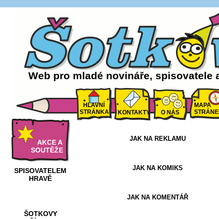
Web pro mladé novináře, spisovatele 
HLAVNÍ
MAPA
STRÁNKA
STRÁNE
KONTAKTY
O NÁS
JAK NA REKLAMU
AKCE A
SOUTĚŽE
JAK NA KOMIKS
SPISOVATELEM
HRAVĚ
JAK NA KOMENTÁŘ
ŠOTKOVY