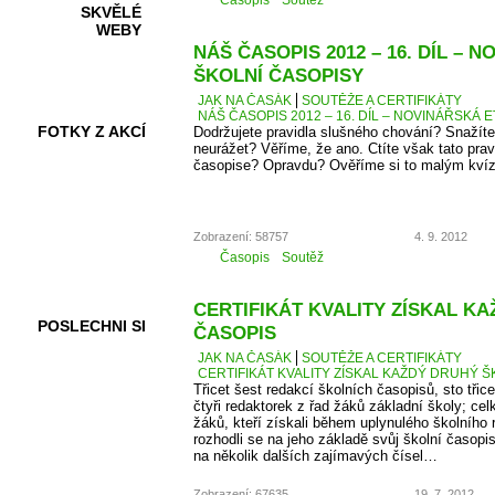
Časopis
Soutěž
SKVĚLÉ
WEBY
NÁŠ ČASOPIS 2012 – 16. DÍL – 
ŠKOLNÍ ČASOPISY
JAK NA ČASÁK
SOUTĚŽE A CERTIFIKÁTY
NÁŠ ČASOPIS 2012 – 16. DÍL – NOVINÁŘSKÁ E
FOTKY Z AKCÍ
Dodržujete pravidla slušného chování? Snažíte
neurážet? Věříme, že ano. Ctíte však tato pra
časopise? Opravdu? Ověříme si to malým kví
VIDEA
Zobrazení: 58757
4. 9. 2012
Časopis
Soutěž
CERTIFIKÁT KVALITY ZÍSKAL K
POSLECHNI SI
ČASOPIS
JAK NA ČASÁK
SOUTĚŽE A CERTIFIKÁTY
CERTIFIKÁT KVALITY ZÍSKAL KAŽDÝ DRUHÝ Š
Třicet šest redakcí školních časopisů, sto třice
čtyři redaktorek z řad žáků základní školy; cel
žáků, kteří získali během uplynulého školního
rozhodli se na jeho základě svůj školní časopi
na několik dalších zajímavých čísel…
Zobrazení: 67635
19. 7. 2012