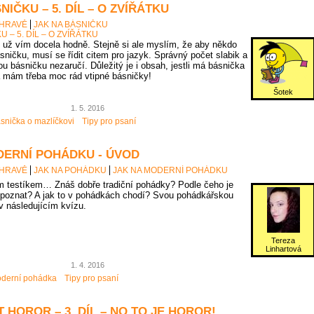
NIČKU – 5. DÍL – O ZVÍŘÁTKU
 HRAVĚ
JAK NA BÁSNIČKU
U – 5. DÍL – O ZVÍŘÁTKU
už vím docela hodně. Stejně si ale myslím, že aby někdo
sničku, musí se řídit citem pro jazyk. Správný počet slabik a
u básničku nezaručí. Důležitý je i obsah, jestli má básnička
 mám třeba moc rád vtipné básničky!
Šotek
1. 5. 2016
snička o mazlíčkovi
Tipy pro psaní
DERNÍ POHÁDKU - ÚVOD
 HRAVĚ
JAK NA POHÁDKU
JAK NA MODERNÍ POHÁDKU
 testíkem… Znáš dobře tradiční pohádky? Podle čeho je
poznat? A jak to v pohádkách chodí? Svou pohádkářskou
 v následujícím kvízu.
Tereza
Linhartová
1. 4. 2016
derní pohádka
Tipy pro psaní
 HOROR – 3. DÍL – NO TO JE HOROR!