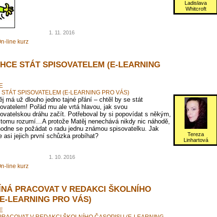
Ladislava
Whitcroft
1. 11. 2016
n-line kurz
CHCE STÁT SPISOVATELEM (E-LEARNING
E
 STÁT SPISOVATELEM (E-LEARNING PRO VÁS)
j má už dlouho jedno tajné přání – chtěl by se stát
ovatelem! Pořád mu ale vrtá hlavou, jak svou
ovatelskou dráhu začít. Potřeboval by si popovídat s někým,
 tomu rozumí…A protože Matěj nenechává nikdy nic náhodě,
hodne se požádat o radu jednu známou spisovatelku. Jak
Tereza
 asi jejich první schůzka probíhat?
Linhartová
1. 10. 2016
n-line kurz
ÍNÁ PRACOVAT V REDAKCI ŠKOLNÍHO
(E-LEARNING PRO VÁS)
E
PRACOVAT V REDAKCI ŠKOLNÍHO ČASOPISU (E-LEARNING