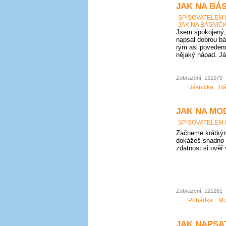
JAK NA BÁS
SPISOVATELEM
JAK NA BÁSNIČK
Jsem spokojený, 
napsal dobrou bá
rým asi povedeno
nějaký nápad. Já
Zobrazení: 131079
Básnička
Bá
JAK NA MO
SPISOVATELEM
Začneme krátkým
dokážeš snadno 
zdatnost si ověř
Zobrazení: 121261
Pohádka
Mo
JAK NAPSAT