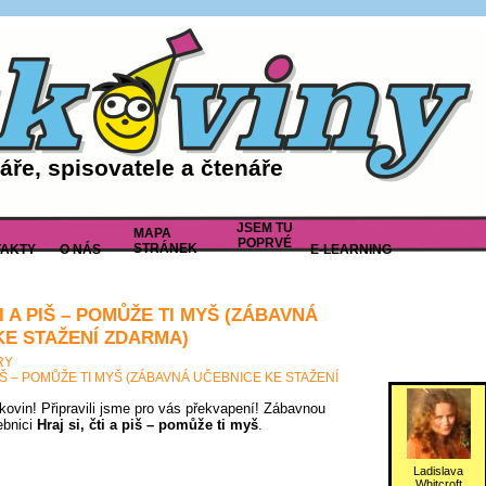
ře, spisovatele a čtenáře
JSEM TU
MAPA
POPRVÉ
STRÁNEK
AKTY
O NÁS
E-LEARNING
TI A PIŠ – POMŮŽE TI MYŠ (ZÁBAVNÁ
KE STAŽENÍ ZDARMA)
RY
 PIŠ – POMŮŽE TI MYŠ (ZÁBAVNÁ UČEBNICE KE STAŽENÍ
tkovin! Připravili jsme pro vás překvapení! Zábavnou
ebnici
Hraj si, čti a piš – pomůže ti myš
.
Ladislava
Whitcroft