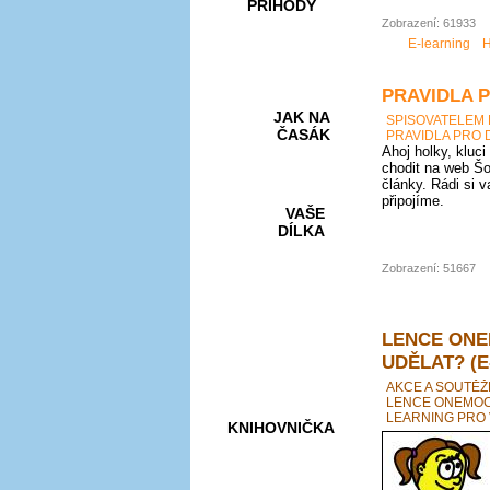
PŘÍHODY
Zobrazení: 61933
E-learning
H
PRAVIDLA 
JAK NA
SPISOVATELEM
ČASÁK
PRAVIDLA PRO 
Ahoj holky, kluci
chodit na web Šo
články. Rádi si 
připojíme.
VAŠE
DÍLKA
Zobrazení: 51667
HRY A
KVÍZY
LENCE ONE
UDĚLAT? (E
AKCE A SOUTĚŽ
LENCE ONEMOCN
LEARNING PRO 
KNIHOVNIČKA