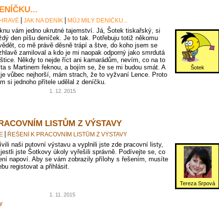
ENÍČKU...
 HRAVĚ
JAK NA DENÍK
MŮJ MILÝ DENÍČKU...
knu vám jedno ukrutné tajemství. Já, Šotek tiskařský, si
ždý den píšu deníček. Je to tak. Potřebuju totiž někomu
vědět, co mě právě děsně trápí a štve, do koho jsem se
zhlavě zamiloval a kdo je mi naopak odporný jako smrdutá
oštice. Někdy to nejde říct ani kamarádům, nevím, co na to
jta s Martinem řeknou, a bojím se, že se mi budou smát. A
Šotek
 je vůbec nejhorší, mám strach, že to vyžvaní Lence. Proto
em si jednoho přítele udělal z deníčku.
1. 12. 2015
PRACOVNÍM LISTŮM Z VÝSTAVY
E
ŘEŠENÍ K PRACOVNÍM LISTŮM Z VÝSTAVY
vili naši putovní výstavu a vyplnili jste zde pracovní listy,
 jestli jste Šotkovy úkoly vyřešili správně. Podívejte se, co
ní napoví. Aby se vám zobrazily přílohy s řešením, musíte
bu registovat a přihlásit.
Tereza Srpová
1. 11. 2015
y