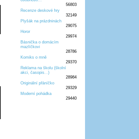
56803
Recenze deskové hry
32149
:D
:D
:D
:D
:D
Plyšák na prázdninách
29075
:D
:D
:D
Horor
29974
:D
:D
:D
Básnička o domácím
mazlíčkovi
:D
:D
:D
28786
Komiks o mně
29370
:D
:D
:D
Reklama na školu (školní
akci, časopis...)
:D
:D
:D
28984
Originální přáníčko
29329
:D
:D
:D
Moderní pohádka
29440
:D
:D
:D
:D
:D
:D