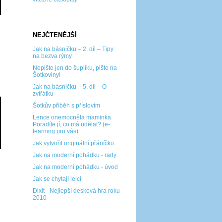
NEJČTENĚJŠÍ
Jak na básničku – 2. díl – Tipy
na bezva rýmy
Nepište jen do šuplíku, pište na
Šotkoviny!
Jak na básničku – 5. díl – O
zvířátku
Šotkův příběh s příslovím
Lence onemocněla maminka.
Poradíte jí, co má udělat? (e-
learning pro vás)
Jak vytvořit originální přáníčko
Jak na moderní pohádku - rady
Jak na moderní pohádku - úvod
Jak se chytají lelci
Dixit - Nejlepší desková hra roku
2010