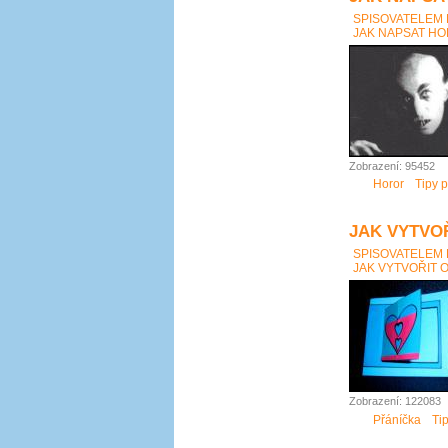
SPISOVATELEM
JAK NAPSAT HOR
Zobrazení: 95452
Horor
Tipy p
JAK VYTVO
SPISOVATELEM
JAK VYTVOŘIT 
Zobrazení: 122083
Přáníčka
Ti