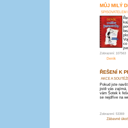
MŮJ MILÝ D
SPISOVATELEM
Ře
ka
po
be
pl
Vo
co
js
Zobrazení: 107563
Deník
ŘEŠENÍ K 
AKCE A SOUTĚŽ
Pokud jste navští
jistě vás zajímá,
vám Šotek k řeše
se nejdříve na we
Zobrazení: 53369
Zábavné úkol