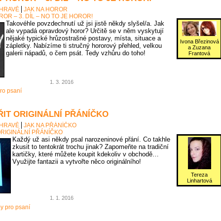
 HRAVĚ
JAK NA HOROR
OR – 3. DÍL – NO TO JE HOROR!
Takovéhle povzdechnutí už jsi jistě někdy slyšel/a. Jak
ale vypadá opravdový horor? Určitě se v něm vyskytují
nějaké typické hrůzostrašné postavy, místa, situace a
Ivona Březinová
zápletky. Nabízíme ti stručný hororový přehled, velkou
a Zuzana
galerii nápadů, o čem psát. Tedy vzhůru do toho!
Frantová
1. 3. 2016
ro psaní
ŘIT ORIGINÁLNÍ PŘÁNÍČKO
 HRAVĚ
JAK NA PŘÁNÍČKO
ORIGINÁLNÍ PŘÁNÍČKO
Každý už asi někdy psal narozeninové přání. Co takhle
zkusit to tentokrát trochu jinak? Zapomeňte na tradiční
kartičky, které můžete koupit kdekoliv v obchodě…
Využijte fantazii a vytvořte něco originálního!
Tereza
Linhartová
1. 1. 2016
py pro psaní