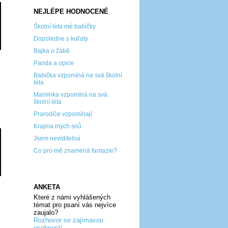
NEJLÉPE HODNOCENÉ
Školní léta mé babičky
Dopoledne s koťaty
Bajka o žábě
Panda a opice
Babička vzpomíná na svá školní
léta
Maminka vzpomíná na svá
školní léta
Prarodiče vzpomínají
Krajina mých snů
Jsem neviditelná
Co pro mě znamená fantazie?
ANKETA
Které z námi vyhlášených
témat pro psaní vás nejvíce
zaujalo?
Rozhovor se zajímavou
osobností...