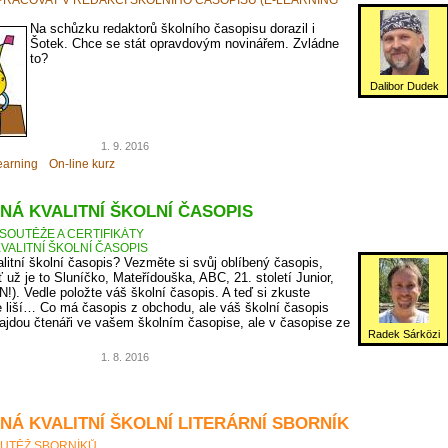
Na schůzku redaktorů školního časopisu dorazil i
Šotek. Chce se stát opravdovým novinářem. Zvládne
to?
Dalibor Dudek
1. 9. 2016
earning
On-line kurz
NÁ KVALITNÍ ŠKOLNÍ ČASOPIS
SOUTĚŽE A CERTIFIKÁTY
VALITNÍ ŠKOLNÍ ČASOPIS
litní školní časopis? Vezměte si svůj oblíbený časopis,
ť už je to Sluníčko, Mateřídouška, ABC, 21. století Junior,
N!). Vedle položte váš školní časopis. A teď si zkuste
 liší… Co má časopis z obchodu, ale váš školní časopis
jdou čtenáři ve vašem školním časopise, ale v časopise ze
Radek Sárközi
1. 8. 2016
NÁ KVALITNÍ ŠKOLNÍ LITERÁRNÍ SBORNÍK
UTĚŽ SBORNÍKŮ