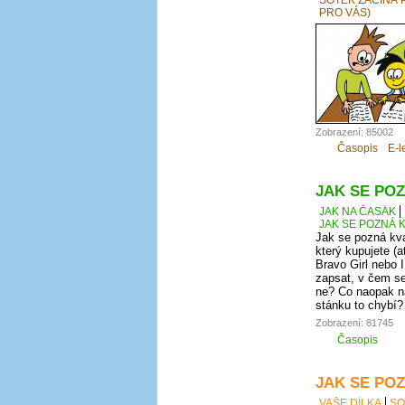
PRO VÁS)
Zobrazení: 85002
Časopis
E-l
JAK SE POZ
JAK NA ČASÁK
JAK SE POZNÁ K
Jak se pozná kva
který kupujete (a
Bravo Girl nebo I
zapsat, v čem se
ne? Co naopak na
stánku to chybí?
Zobrazení: 81745
Časopis
JAK SE POZ
VAŠE DÍLKA
SO