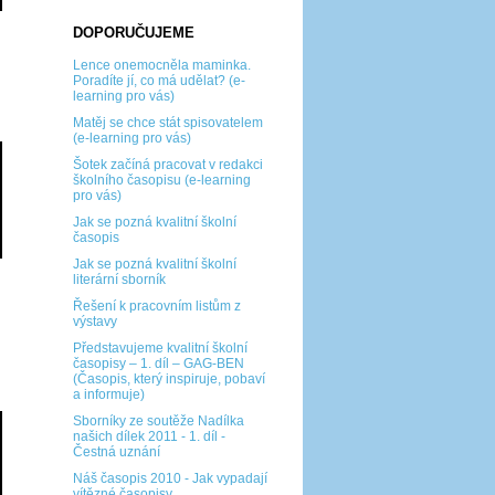
DOPORUČUJEME
Lence onemocněla maminka.
Poradíte jí, co má udělat? (e-
learning pro vás)
Matěj se chce stát spisovatelem
(e-learning pro vás)
Šotek začíná pracovat v redakci
školního časopisu (e-learning
pro vás)
Jak se pozná kvalitní školní
časopis
Jak se pozná kvalitní školní
literární sborník
Řešení k pracovním listům z
výstavy
Představujeme kvalitní školní
časopisy – 1. díl – GAG-BEN
(Časopis, který inspiruje, pobaví
a informuje)
Sborníky ze soutěže Nadílka
našich dílek 2011 - 1. díl -
Čestná uznání
Náš časopis 2010 - Jak vypadají
vítězné časopisy