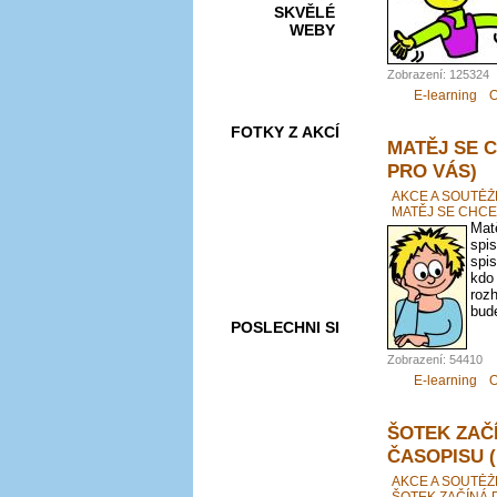
SKVĚLÉ
WEBY
Zobrazení: 125324
E-learning
O
FOTKY Z AKCÍ
MATĚJ SE 
PRO VÁS)
AKCE A SOUTĚŽ
MATĚJ SE CHCE
Matě
VIDEA
spis
spis
kdo
roz
bude
POSLECHNI SI
Zobrazení: 54410
E-learning
O
ŠOTEK ZAČ
ČASOPISU 
AKCE A SOUTĚŽ
ŠOTEK ZAČÍNÁ 