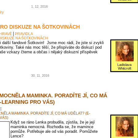
1. 12. 2016
ry
PRO DISKUZE NA ŠOTKOVINÁCH
 HRAVĚ
PRAVIDLA
DISKUZE NA ŠOTKOVINÁCH
 i další fandové Šotkovin! Jsme moc rádi, že jste si zvykli
tkoviny. Také nás moc těší, že přispíváte do diskuzí pod
vaše vzkazy čteme a občas i nějaký diskuzní příspěvek
Ladislava
Whitcroft
30. 11. 2016
MOCNĚLA MAMINKA. PORADÍTE JÍ, CO MÁ
-LEARNING PRO VÁS)
E
ĚLA MAMINKA. PORADÍTE JÍ, CO MÁ UDĚLAT? (E-
VÁS)
Když se ráno Lenka probudila, zjistila, že je její
maminka nemocná. Rozhodla se, že mamince
pomůže. Potřebuje ale od vás poradit. Pomůžete
Lence?