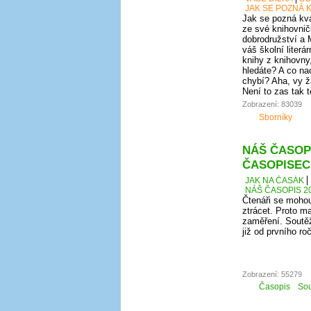
JAK SE POZNÁ K
Jak se pozná kval
ze své knihovnič
dobrodružství a 
váš školní literá
knihy z knihovny
hledáte? A co nao
chybí? Aha, vy ž
Není to zas tak 
Zobrazení: 83039
Sborníky
NÁŠ ČASOPI
ČASOPISEC
JAK NA ČASÁK
NÁŠ ČASOPIS 20
Čtenáři se mohou
ztrácet. Proto ma
zaměření. Soutěž
již od prvního r
Zobrazení: 55279
Časopis
Sou