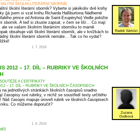
VALITNÍ ŠKOLNÍ LITERÁRNÍ SBORNÍK
itní školní literární sborník? Vyberte si jakékoliv dvě knihy
ky (já jsem si vzal knihu Richarda Halliburtona Nádherné
Malého prince od Antonia de Saint-Exupéryho) Vedle položte
rní sborník. A teď si zkuste zapsat, v čem se liší… Co mají
, ale ve vašem školním literárním sborníku to marně
Radek Sárközi
pak obsahuje váš školní literární sborník, ale v knížkách to
ádný školní literární sborník nemáte… Tak co ho vydat?
těžké!
1. 7. 2016
S 2012 – 17. DÍL – RUBRIKY VE ŠKOLNÍCH
H
SOUTĚŽE A CERTIFIKÁTY
12 – 17. DÍL – RUBRIKY VE ŠKOLNÍCH ČASOPISECH
 na jednotlivých stránkách školních časopisů snadno
jí časopisy své rubriky, v nichž se soustředí texty určitého
 Náš časopis mapuje úroveň rubrik ve školních časopisech
očníku. Co můžeme doporučit?
Zuzana
Dudková
1. 6. 2016
těž