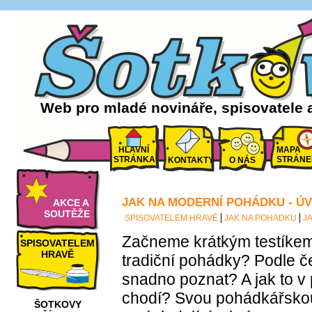
Web pro mladé novináře, spisovatele 
HLAVNÍ
MAPA
STRÁNKA
STRÁNE
KONTAKTY
O NÁS
JAK NA MODERNÍ POHÁDKU - Ú
AKCE A
SOUTĚŽE
SPISOVATELEM HRAVĚ
JAK NA POHÁDKU
J
Začneme krátkým testíke
SPISOVATELEM
HRAVĚ
tradiční pohádky? Podle č
snadno poznat? A jak to 
chodí? Svou pohádkářskou
ŠOTKOVY