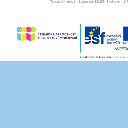
Tereza Linhartová
Zobrazení: 121195
Hodnocení: 2.7
Realizace: © Abeceda, o. s.
www.a