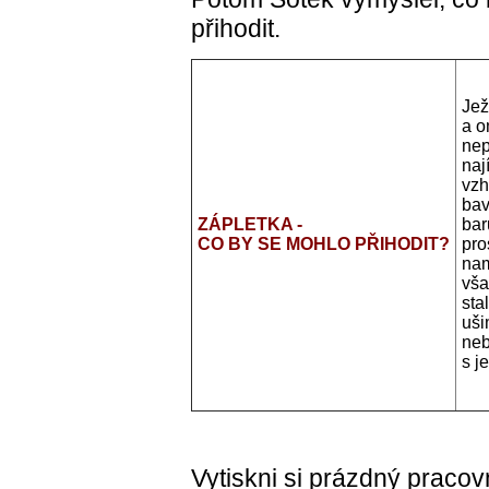
přihodit.
Jež
a o
nep
naj
vzh
bav
ZÁPLETKA -
bar
CO BY SE MOHLO PŘIHODIT?
pro
nam
vša
sta
uši
neb
s j
Vytiskni si prázdný pracovn