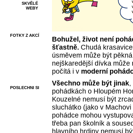
SKVĚLÉ
WEBY
FOTKY Z AKCÍ
Bohužel, život není poh
šťastně.
Chudá krasavice
úsměvem může být pěkná p
VIDEA
nejškaredější dívka může m
počítá i v
moderní pohádc
Všechno může být jinak
,
POSLECHNI SI
pohádkách o Hloupém Hon
Kouzelné nemusí být zrcadl
sluchátko (jako v Machovi
pohádce mohou vystupovat 
třeba pan školník a souse
hlavního hrdiny nemusí bý