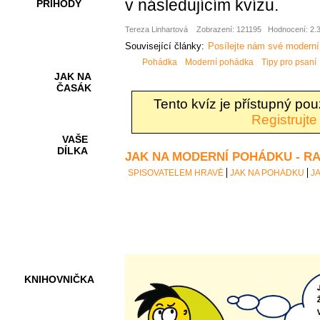
v následujícím kvízu.
PŘÍHODY
Tereza Linhartová
Zobrazení: 121195
Hodnocení: 2.3
Související články:
Posílejte nám své moderní
Pohádka
Moderní pohádka
Tipy pro psaní
JAK NA
ČASÁK
Tento kvíz je přístupný po
Registrujte
VAŠE
DÍLKA
JAK NA MODERNÍ POHÁDKU - R
SPISOVATELEM HRAVĚ
JAK NA POHÁDKU
J
HRY A
KVÍZY
KNIHOVNIČKA