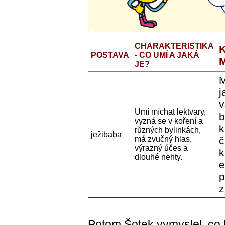
CHARAKTERISTIKA
POSTAVA
- CO UMÍ A JAKÁ
JE?
M
j
v
Umí míchat lektvary,
b
vyzná se v koření a
k
různých bylinkách,
ježibaba
má zvučný hlas,
č
výrazný účes a
k
dlouhé nehty.
e
p
z
Potom Šotek vymyslel, co 