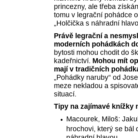
princezny, ale třeba získán
tomu v legrační pohádce 
„Holčička s náhradní hlavo
Právě legrační a nesmysl
moderních pohádkách do
bytosti mohou chodit do š
kadeřnictví.
Mohou mít opa
mají v tradičních pohád
„Pohádky naruby“ od Josef
meze nekladou a spisovate
situací.
Tipy na zajímavé knížky
Macourek, Miloš: Jaku
hrochovi, který se bál
náhradní hlavou