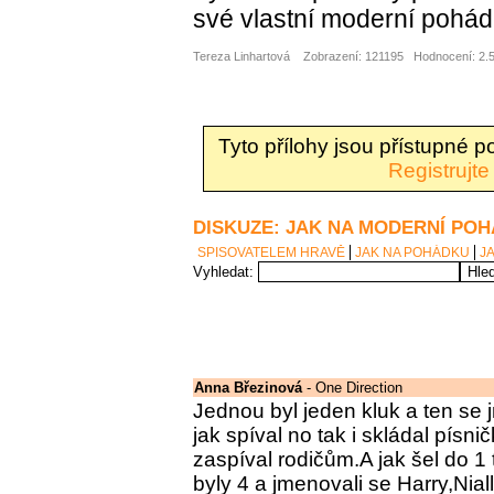
své vlastní moderní pohád
Tereza Linhartová
Zobrazení: 121195
Hodnocení: 2.5
Tyto přílohy jsou přístupné 
Registrujte
DISKUZE: JAK NA MODERNÍ PO
SPISOVATELEM HRAVĚ
JAK NA POHÁDKU
J
Vyhledat:
Anna Březinová
- One Direction
Jednou byl jeden kluk a ten se 
jak spíval no tak i skládal písni
zaspíval rodičům.A jak šel do 1
byly 4 a jmenovali se Harry,Nial