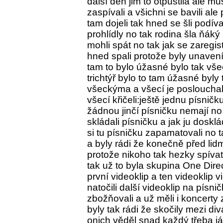
další den jim to otpustila ale mu
zaspívali a všichni se bavili ale 
tam dojeli tak hned se šli podíva
prohlídly no tak rodina šla ňáký
mohli spát no tak jak se zaregist
hned spali protože byly unavení
tam to bylo úžasné bylo tak vš
trichtýř bylo to tam úžasné byly 
všeckýma a všecí je poslouchali
všecí křičeli:ještě jednu písnič
žádnou jinčí písničku nemají no 
skládali písničku a jak ju dosklá
si tu písničku zapamatovali no 
a byly rádi že konečně před lidmi 
protože nikoho tak hezky spívat n
tak už to byla skupina One Direc
první videoklip a ten videoklip v
natočili další videoklip na písnič
zbožňovali a už měli i koncerty 
byly tak rádi že skočily mezi div
onich věděl snad každý třeba já.