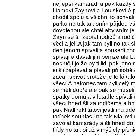
nejlepší kamarádi a pak každý 
Liamovi Zaynovi a Louiskovi.A
chodit spolu a všichni to schvál
parku no tak tak sním půjdou vš
dovolenou ale chtěl aby sním jel
Zayn se šli zeptat rodičů a rodiče 
věci a jeli.A jak tam byli no tak
den jenom spívali a sousedi cho
spívají a dávali jim peníze ale L
nechtějí je že by ti lidi pak jen
si šli zaplavat a plavali při sob
začali spívat protože je to lákal
všecí.A nakonec tam byli celý ro
se měli dobře ale pak se museli 
spátky domů a v letadle spívali 
všecí hned šli za rodičema a hne
pak Niall řekl tátovi jestli mu 
tatínek souhlasil no tak Niallov
zavolal kamarády a šli hned do
třídy no tak si už vimýšlely písni