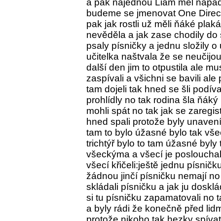
a pak najednou Liam měl nápad 
budeme se jmenovat One Directi
pak jak rostli už měli ňáké plaká
nevěděla a jak zase chodily do 
psaly písničky a jednu složily o
učitelka naštvala že se neučijou
další den jim to otpustila ale mu
zaspívali a všichni se bavili ale 
tam dojeli tak hned se šli podíva
prohlídly no tak rodina šla ňáký
mohli spát no tak jak se zaregist
hned spali protože byly unavení
tam to bylo úžasné bylo tak vš
trichtýř bylo to tam úžasné byly 
všeckýma a všecí je poslouchali
všecí křičeli:ještě jednu písnič
žádnou jinčí písničku nemají no 
skládali písničku a jak ju dosklá
si tu písničku zapamatovali no 
a byly rádi že konečně před lidmi 
protože nikoho tak hezky spívat n