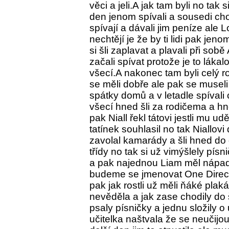
věci a jeli.A jak tam byli no tak
den jenom spívali a sousedi cho
spívají a dávali jim peníze ale L
nechtějí je že by ti lidi pak jen
si šli zaplavat a plavali při sob
začali spívat protože je to lákal
všecí.A nakonec tam byli celý ro
se měli dobře ale pak se museli 
spátky domů a v letadle spívali 
všecí hned šli za rodičema a hne
pak Niall řekl tátovi jestli mu 
tatínek souhlasil no tak Niallov
zavolal kamarády a šli hned do
třídy no tak si už vimýšlely písni
a pak najednou Liam měl nápad 
budeme se jmenovat One Directi
pak jak rostli už měli ňáké plaká
nevěděla a jak zase chodily do 
psaly písničky a jednu složily o
učitelka naštvala že se neučijou