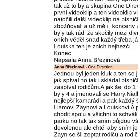
tak už to byla skupina One Direc
první videoklip a ten videoklip v
natočili další videoklip na písnič
zbožňovali a už měli i koncerty 
byly tak rádi že skočily mezi div
onich věděl snad každý třeba já.
Louiska ten je znich nejhezčí.
Konec
Napsala:Anna Březinová
Anna Březinová
- One Direction
Jednou byl jeden kluk a ten se 
jak spíval no tak i skládal písni
zaspíval rodičům.A jak šel do 1
byly 4 a jmenovali se Harry,Nial
nejlepší kamarádi a pak každý 
Liamovi Zaynovi a Louiskovi.A
chodit spolu a všichni to schvál
parku no tak tak sním půjdou vš
dovolenou ale chtěl aby sním jel
Zayn se šli zeptat rodičů a rodiče 