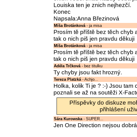
Louiska ten je znich nejhezčí.
Konec
Napsala:Anna Březinová
Míša Brotánková
- ja misa
Prosím tě příště bez těch chyb 
tak o nich piš jen pravdu děkuji
Míša Brotánková
- ja misa
Prosím tě příště bez těch chyb 
tak o nich piš jen pravdu děkuji
Adéla Trčková
- bez titulku
Ty chyby jsou fakt hrozný.
Tereza Platzká
- Achjo...
Holka, kolik Ti je ? :-) Jsou tam
poznali se až na soutěži X-Fact
Příspěvky do diskuze mo
přihlášení uži
Sára Kurowska
- SUPER...
Jen One Direction nejsou dobrá 