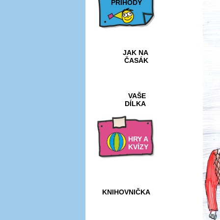
PŘÍHODY
JAK NA
ČASÁK
VAŠE
DÍLKA
HRY A
KVÍZY
KNIHOVNIČKA