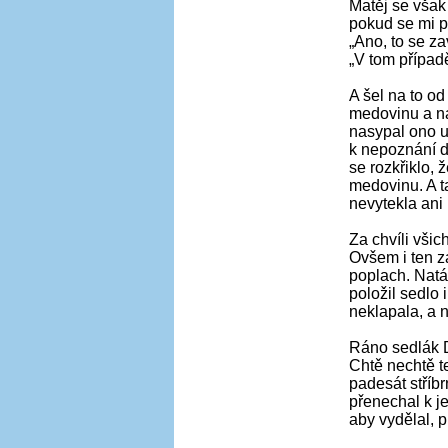
Matěj se však
pokud se mi po
„Ano, to se za
„V tom případ
A šel na to od
medovinu a na
nasypal ono u
k nepoznání d
se rozkřiklo,
medovinu. A t
nevytekla ani
Za chvíli vši
Ovšem i ten z
poplach. Natá
položil sedlo
neklapala, a n
Ráno sedlák Do
Chtě nechtě t
padesát stříbr
přenechal k j
aby vydělal, p