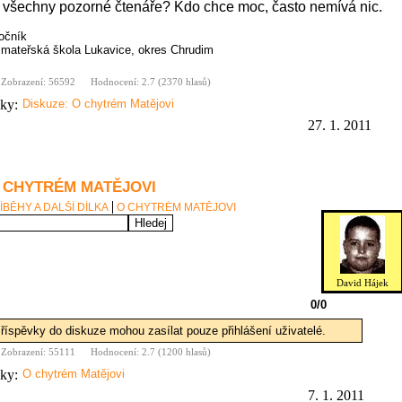
 všechny pozorné čtenáře? Kdo chce moc, často nemívá nic.
ročník
 mateřská škola Lukavice, okres Chrudim
Zobrazení: 56592
Hodnocení: 2.7 (2370 hlasů)
nky:
Diskuze: O chytrém Matějovi
27. 1. 2011
O CHYTRÉM MATĚJOVI
ÍBĚHY A DALŠÍ DÍLKA
O CHYTRÉM MATĚJOVI
David Hájek
0/0
říspěvky do diskuze mohou zasílat pouze přihlášení uživatelé.
Zobrazení: 55111
Hodnocení: 2.7 (1200 hlasů)
nky:
O chytrém Matějovi
7. 1. 2011