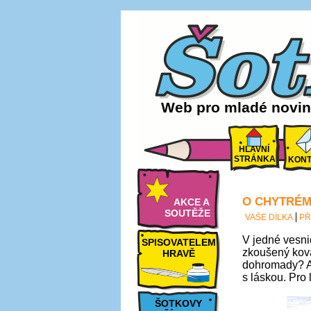
Web pro mladé noviná
HLAVNÍ
STRÁNKA
KONT
O CHYTRÉM
AKCE A
SOUTĚŽE
VAŠE DÍLKA
PŘ
V jedné vesni
SPISOVATELEM
zkoušený ková
HRAVĚ
dohromady? Al
s láskou. Pro l
ŠOTKOVY