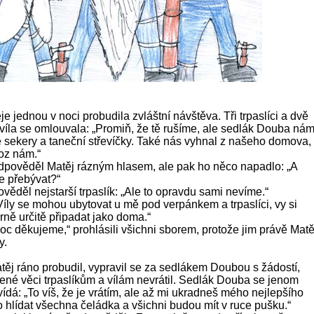
je jednou v noci probudila zvláštní návštěva. Tři trpaslíci a dvě
í víla se omlouvala: „Promiň, že tě rušíme, ale sedlák Douba ná
né sekery a taneční střevíčky. Také nás vyhnal z našeho domova,
oz nám.“
odpověděl Matěj rázným hlasem, ale pak ho něco napadlo: „A
e přebývat?“
věděl nejstarší trpaslík: „Ale to opravdu sami nevíme.“
Víly se mohou ubytovat u mě pod verpánkem a trpaslíci, vy si
rně určitě připadat jako doma.“
c děkujeme,“ prohlásili všichni sborem, protože jim právě Matě
y.
těj ráno probudil, vypravil se za sedlákem Doubou s žádostí,
adené věci trpaslíkům a vílám nevrátil. Sedlák Douba se jenom
ídá: „To víš, že je vrátím, ale až mi ukradneš mého nejlepšího
 hlídat všechna čeládka a všichni budou mít v ruce pušku.“