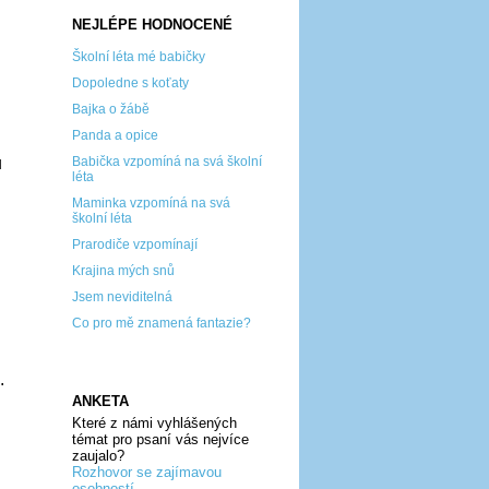
NEJLÉPE HODNOCENÉ
Školní léta mé babičky
Dopoledne s koťaty
Bajka o žábě
Panda a opice
Babička vzpomíná na svá školní
u
léta
Maminka vzpomíná na svá
školní léta
Prarodiče vzpomínají
Krajina mých snů
Jsem neviditelná
Co pro mě znamená fantazie?
.
ANKETA
Které z námi vyhlášených
témat pro psaní vás nejvíce
zaujalo?
Rozhovor se zajímavou
osobností...