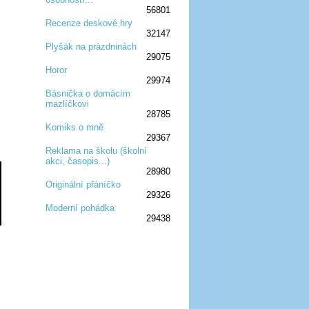
56801
Recenze deskové hry
32147
:D
:D
:D
:D
:D
Plyšák na prázdninách
29075
:D
:D
:D
Horor
29974
:D
:D
:D
Básnička o domácím
mazlíčkovi
:D
:D
:D
28785
Komiks o mně
29367
:D
:D
:D
Reklama na školu (školní
akci, časopis...)
:D
:D
:D
28980
Originální přáníčko
29326
:D
:D
:D
Moderní pohádka
29438
:D
:D
:D
:D
:D
:D