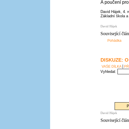
A poučení pro
David Hájek, 4. 
Základní škola a
David Hájek
Související člá
Pohádka
DISKUZE: 
VAŠE DÍLKA
PŘ
Vyhledat:
P
David Hájek
Související člá