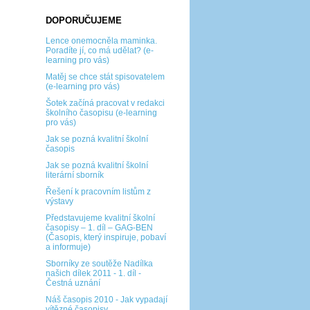
DOPORUČUJEME
Lence onemocněla maminka.
Poradíte jí, co má udělat? (e-
learning pro vás)
Matěj se chce stát spisovatelem
(e-learning pro vás)
Šotek začíná pracovat v redakci
školního časopisu (e-learning
pro vás)
Jak se pozná kvalitní školní
časopis
Jak se pozná kvalitní školní
literární sborník
Řešení k pracovním listům z
výstavy
Představujeme kvalitní školní
časopisy – 1. díl – GAG-BEN
(Časopis, který inspiruje, pobaví
a informuje)
Sborníky ze soutěže Nadílka
našich dílek 2011 - 1. díl -
Čestná uznání
Náš časopis 2010 - Jak vypadají
vítězné časopisy