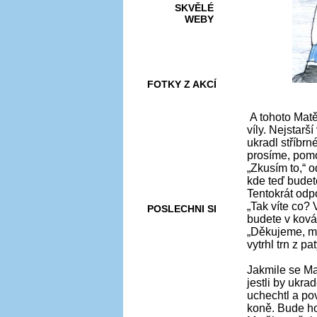
SKVĚLÉ
WEBY
FOTKY Z AKCÍ
A tohoto Matě
víly. Nejstarš
ukradl stříbr
VIDEA
prosíme, pom
„Zkusím to,“ 
kde teď budet
Tentokrát odpo
„Tak víte co? 
POSLECHNI SI
budete v ková
„Děkujeme, mo
vytrhl trn z pat
Jakmile se Ma
jestli by ukr
uchechtl a pov
koně. Bude ho