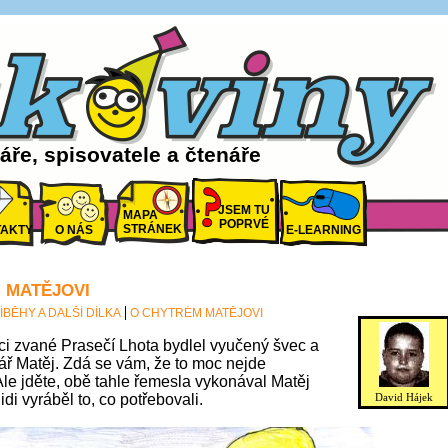
ře, spisovatele a čtenáře
JSEM TU
MAPA
POPRVÉ
STRÁNEK
AKTY
O NÁS
E-LEARNING
 MATĚJOVI
ÍBĚHY A DALŠÍ DÍLKA
O CHYTRÉM MATĚJOVI
ci zvané Prasečí Lhota bydlel vyučený švec a
ř Matěj. Zdá se vám, že to moc nejde
e jděte, obě tahle řemesla vykonával Matěj
idi vyráběl to, co potřebovali.
David Hájek