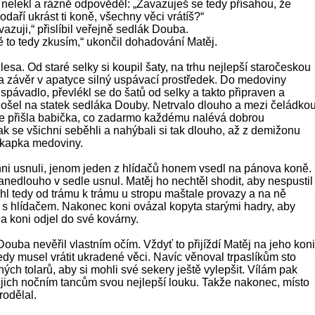
 nelekl a rázně odpověděl: „Zavazuješ se tedy přísahou, že
daří ukrást ti koně, všechny věci vrátíš?“
vazuji,“ přislíbil veřejně sedlák Douba.
ě to tedy zkusím,“ ukončil dohadování Matěj.
 lesa. Od staré selky si koupil šaty, na trhu nejlepší staročeskou
 závěr v apatyce silný uspávací prostředek. Do medoviny
spávadlo, převlékl se do šatů od selky a takto připraven a
ošel na statek sedláka Douby. Netrvalo dlouho a mezi čeládko
 že přišla babička, co zadarmo každému nalévá dobrou
ak se všichni seběhli a nahýbali si tak dlouho, až z demižonu
 kapka medoviny.
chni usnuli, jenom jeden z hlídačů honem vsedl na pánova koně.
anedlouho v sedle usnul. Matěj ho nechtěl shodit, aby nespustil
hl tedy od trámu k trámu u stropu maštale provazy a na ně
 i s hlídačem. Nakonec koni ovázal kopyta starými hadry, aby
a koni odjel do své kovárny.
uba nevěřil vlastním očím. Vždyť to přijíždí Matěj na jeho koni
edy musel vrátit ukradené věci. Navíc věnoval trpaslíkům sto
ných tolarů, aby si mohli své sekery ještě vylepšit. Vílám pak
ejich nočním tancům svou nejlepší louku. Takže nakonec, místo
rodělal.