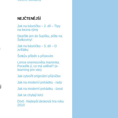
NEJČTENĚJŠÍ
Jak na básničku – 2. díl – Tipy
na bezva rýmy
Nepište jen do šuplíku, pište na
Šotkoviny!
Jak na básničku – 5. díl – O
m
zvířátku
Šotkův příběh s příslovím
Lence onemocněla maminka.
Poradíte jí, co má udělat? (e-
learning pro vás)
Jak vytvořit originální přáníčko
Jak na moderní pohádku - rady
j
Jak na moderní pohádku - úvod
Jak se chytají lelci
Dixit - Nejlepší desková hra roku
2010