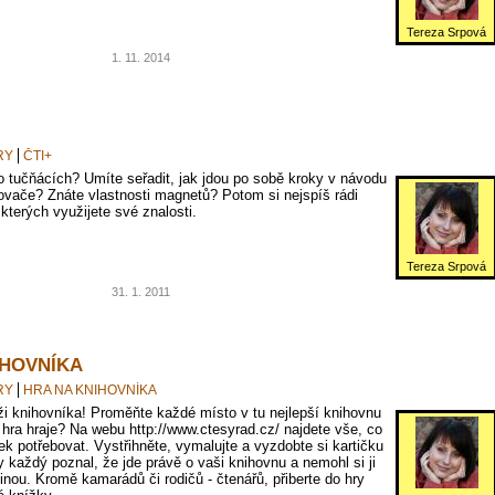
Tereza Srpová
1. 11. 2014
RY
ČTI+
o tučňácích? Umíte seřadit, jak jdou po sobě kroky v návodu
kovače? Znáte vlastnosti magnetů? Potom si nejspíš rádi
 kterých využijete své znalosti.
Tereza Srpová
31. 1. 2011
IHOVNÍKA
RY
HRA NA KNIHOVNÍKA
ži knihovníka! Proměňte každé místo v tu nejlepší knihovnu
 hra hraje? Na webu http://www.ctesyrad.cz/ najdete vše, co
ek potřebovat. Vystřihněte, vymalujte a vyzdobte si kartičku
y každý poznal, že jde právě o vaši knihovnu a nemohl si ji
inou. Kromě kamarádů či rodičů - čtenářů, přiberte do hry