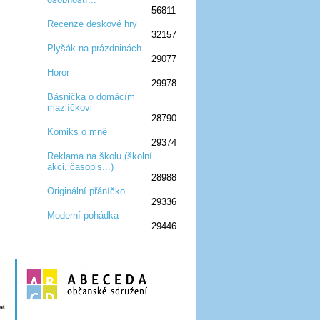
56811
Recenze deskové hry
32157
:D
:D
:D
:D
:D
Plyšák na prázdninách
29077
:D
:D
:D
Horor
29978
:D
:D
:D
Básnička o domácím
mazlíčkovi
:D
:D
:D
28790
Komiks o mně
29374
:D
:D
:D
Reklama na školu (školní
akci, časopis...)
:D
:D
:D
28988
Originální přáníčko
29336
:D
:D
:D
Moderní pohádka
29446
:D
:D
:D
:D
:D
:D