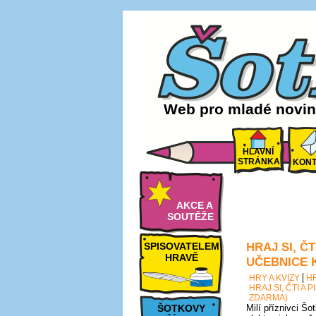
Web pro mladé noviná
HLAVNÍ
STRÁNKA
KONT
AKCE A
SOUTĚŽE
HRAJ SI, Č
SPISOVATELEM
HRAVĚ
UČEBNICE 
HRY A KVÍZY
H
HRAJ SI, ČTI A
ZDARMA)
ŠOTKOVY
Milí příznivci Šo