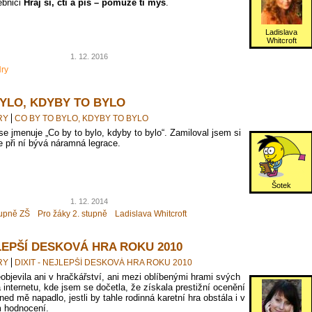
ebnici
Hraj si, čti a piš – pomůže ti myš
.
Ladislava
Whitcroft
1. 12. 2016
ry
BYLO, KDYBY TO BYLO
RY
CO BY TO BYLO, KDYBY TO BYLO
se jmenuje „Co by to bylo, kdyby to bylo“. Zamiloval jsem si
že při ní bývá náramná legrace.
Šotek
1. 12. 2014
tupně ZŠ
Pro žáky 2. stupně
Ladislava Whitcroft
JLEPŠÍ DESKOVÁ HRA ROKU 2010
RY
DIXIT - NEJLEPŠÍ DESKOVÁ HRA ROKU 2010
eobjevila ani v hračkářství, ani mezi oblíbenými hrami svých
 internetu, kde jsem se dočetla, že získala prestižní ocenění
ed mě napadlo, jestli by tahle rodinná karetní hra obstála i v
hodnocení.