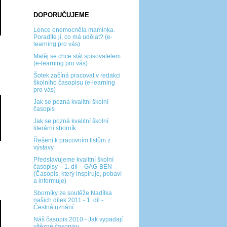
DOPORUČUJEME
Lence onemocněla maminka.
Poradíte jí, co má udělat? (e-
learning pro vás)
Matěj se chce stát spisovatelem
(e-learning pro vás)
Šotek začíná pracovat v redakci
školního časopisu (e-learning
pro vás)
Jak se pozná kvalitní školní
časopis
Jak se pozná kvalitní školní
literární sborník
Řešení k pracovním listům z
výstavy
Představujeme kvalitní školní
časopisy – 1. díl – GAG-BEN
(Časopis, který inspiruje, pobaví
a informuje)
Sborníky ze soutěže Nadílka
našich dílek 2011 - 1. díl -
Čestná uznání
Náš časopis 2010 - Jak vypadají
vítězné časopisy