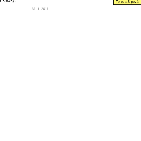
é knížky.
Tereza Srpová
31. 1. 2011