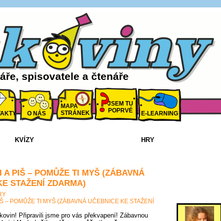
ře, spisovatele a čtenáře
JSEM TU
MAPA
POPRVÉ
STRÁNEK
AKTY
O NÁS
E-LEARNING
KVÍZY
HRY
TI A PIŠ – POMŮŽE TI MYŠ (ZÁBAVNÁ
KE STAŽENÍ ZDARMA)
RY
 PIŠ – POMŮŽE TI MYŠ (ZÁBAVNÁ UČEBNICE KE STAŽENÍ
tkovin! Připravili jsme pro vás překvapení! Zábavnou