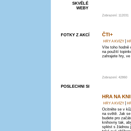
SKVĚLÉ
WEBY
Zobrazení: 112031
ČTI+
FOTKY Z AKCÍ
HRY A KVÍZY
H
Víte toho hodně 
na použití topin
zahrajete hry, ve
VIDEA
Zobrazení: 42860
POSLECHNI SI
HRA NA KN
HRY A KVÍZY
H
Ocitněte se v ků
na světě. Jak se
budete pro začát
knihovny tak, ab
splést s žádnou j