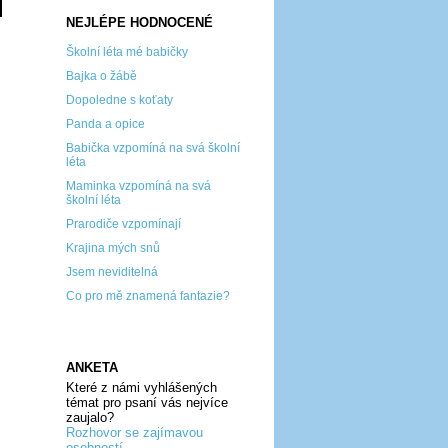
NEJLÉPE HODNOCENÉ
Školní léta mé babičky
Bajka o žábě
Dopoledne s koťaty
Panda a opice
Babička vzpomíná na svá školní
léta
Maminka vzpomíná na svá
školní léta
Prarodiče vzpomínají
Krajina mých snů
Jsem neviditelná
Co pro mě znamená fantazie?
ANKETA
Které z námi vyhlášených
témat pro psaní vás nejvíce
zaujalo?
Rozhovor se zajímavou
osobností...