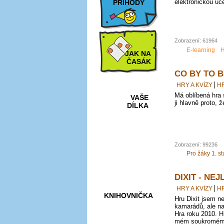
elektronickou uč
PŘÍHODY
Zobrazení: 61964
E-learning
H
JAK NA
ČASÁK
CO BY TO 
HRY A KVÍZY
H
Má oblíbená hra 
VAŠE
ji hlavně proto, 
DÍLKA
HRY A
Zobrazení: 99236
KVÍZY
Pro žáky 1. s
DIXIT - NE
HRY A KVÍZY
H
KNIHOVNIČKA
Hru Dixit jsem n
kamarádů, ale na
Hra roku 2010. Hn
mém soukromém 