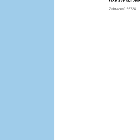
také své oblíben
Zobrazení: 66720