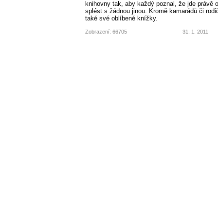
knihovny tak, aby každý poznal, že jde právě o
splést s žádnou jinou. Kromě kamarádů či rodičů
také své oblíbené knížky.
Zobrazení: 66705
31. 1. 2011