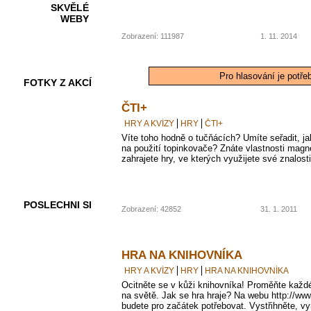
SKVĚLÉ
WEBY
Zobrazení: 111987
1. 11. 2014
Pro hlasování je potře
FOTKY Z AKCÍ
ČTI+
HRY A KVÍZY
HRY
ČTI+
Víte toho hodně o tučňácích? Umíte seřadit, j
VIDEA
na použití topinkovače? Znáte vlastnosti magn
zahrajete hry, ve kterých využijete své znalosti
POSLECHNI SI
Zobrazení: 42852
31. 1. 2011
HRA NA KNIHOVNÍKA
HRY A KVÍZY
HRY
HRA NA KNIHOVNÍKA
Ocitněte se v kůži knihovníka! Proměňte každé
na světě. Jak se hra hraje? Na webu http://www
budete pro začátek potřebovat. Vystřihněte, vy