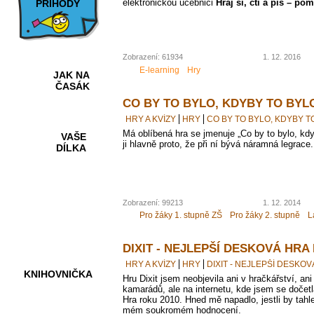
elektronickou učebnici
Hraj si, čti a piš – po
PŘÍHODY
Zobrazení: 61934
1. 12. 2016
E-learning
Hry
JAK NA
ČASÁK
CO BY TO BYLO, KDYBY TO BYL
HRY A KVÍZY
HRY
CO BY TO BYLO, KDYBY T
Má oblíbená hra se jmenuje „Co by to bylo, kdy
VAŠE
ji hlavně proto, že při ní bývá náramná legrace.
DÍLKA
HRY A
Zobrazení: 99213
1. 12. 2014
KVÍZY
Pro žáky 1. stupně ZŠ
Pro žáky 2. stupně
L
DIXIT - NEJLEPŠÍ DESKOVÁ HRA
HRY A KVÍZY
HRY
DIXIT - NEJLEPŠÍ DESKO
KNIHOVNIČKA
Hru Dixit jsem neobjevila ani v hračkářství, a
kamarádů, ale na internetu, kde jsem se dočetl
Hra roku 2010. Hned mě napadlo, jestli by tahle
mém soukromém hodnocení.