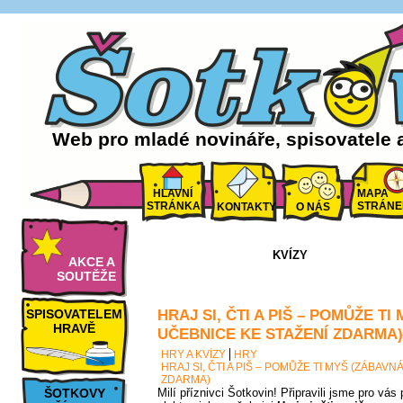
Web pro mladé novináře, spisovatele 
HLAVNÍ
MAPA
STRÁNKA
STRÁNE
KONTAKTY
O NÁS
KVÍZY
AKCE A
SOUTĚŽE
HRAJ SI, ČTI A PIŠ – POMŮŽE T
SPISOVATELEM
HRAVĚ
UČEBNICE KE STAŽENÍ ZDARMA)
HRY A KVÍZY
HRY
HRAJ SI, ČTI A PIŠ – POMŮŽE TI MYŠ (ZÁBAV
ZDARMA)
ŠOTKOVY
Milí příznivci Šotkovin! Připravili jsme pro vá