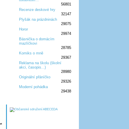
56801
Recenze deskové hry
32147
:D
:D
:D
:D
:D
Plyšák na prázdninách
29075
:D
:D
:D
Horor
29974
:D
:D
:D
Básnička o domácím
mazlíčkovi
:D
:D
:D
28785
Komiks o mně
29367
:D
:D
:D
Reklama na školu (školní
akci, časopis...)
:D
:D
:D
28980
Originální přáníčko
29326
:D
:D
:D
Moderní pohádka
29438
:D
:D
:D
:D
:D
:D