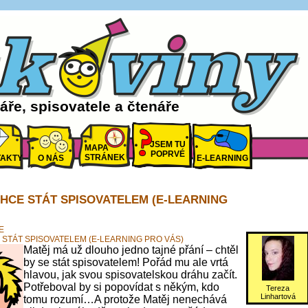
ře, spisovatele a čtenáře
JSEM TU
MAPA
POPRVÉ
STRÁNEK
AKTY
O NÁS
E-LEARNING
CHCE STÁT SPISOVATELEM (E-LEARNING
E
 STÁT SPISOVATELEM (E-LEARNING PRO VÁS)
Matěj má už dlouho jedno tajné přání – chtěl
by se stát spisovatelem! Pořád mu ale vrtá
hlavou, jak svou spisovatelskou dráhu začít.
Potřeboval by si popovídat s někým, kdo
Tereza
Linhartová
tomu rozumí…A protože Matěj nenechává