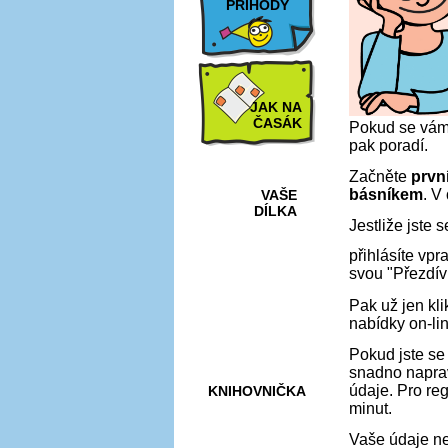
PŘÍHODY
JAK NA
ČASÁK
Pokud se vám 
pak poradí.
Začněte
prvn
básníkem
. V
VAŠE
DÍLKA
Jestliže jste 
přihlásíte vp
svou "Přezdív
HRY A
KVÍZY
Pak už jen kl
nabídky on-lin
Pokud jste se
snadno naprav
údaje. Pro reg
KNIHOVNIČKA
minut.
Vaše údaje ne