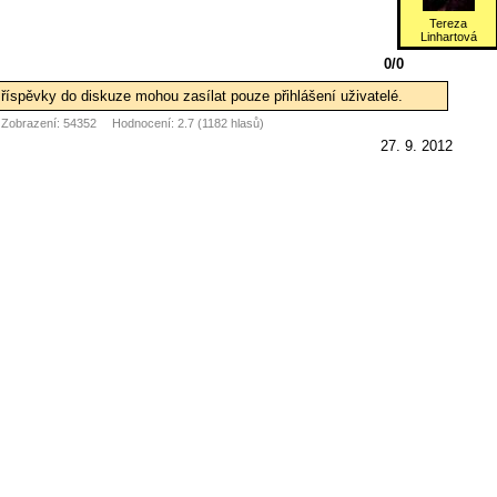
Tereza
Linhartová
0/0
říspěvky do diskuze mohou zasílat pouze přihlášení uživatelé.
Zobrazení: 54352
Hodnocení: 2.7 (1182 hlasů)
27. 9. 2012