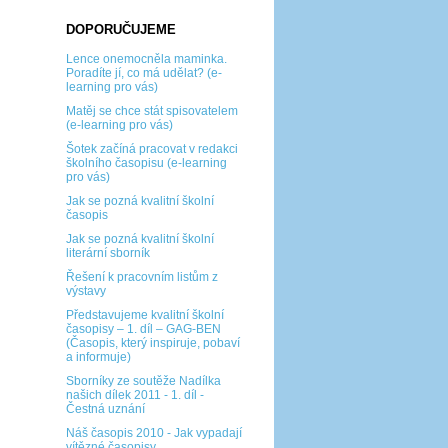
DOPORUČUJEME
Lence onemocněla maminka.
Poradíte jí, co má udělat? (e-
learning pro vás)
Matěj se chce stát spisovatelem
(e-learning pro vás)
Šotek začíná pracovat v redakci
školního časopisu (e-learning
pro vás)
Jak se pozná kvalitní školní
časopis
Jak se pozná kvalitní školní
literární sborník
Řešení k pracovním listům z
výstavy
Představujeme kvalitní školní
časopisy – 1. díl – GAG-BEN
(Časopis, který inspiruje, pobaví
a informuje)
Sborníky ze soutěže Nadílka
našich dílek 2011 - 1. díl -
Čestná uznání
Náš časopis 2010 - Jak vypadají
vítězné časopisy