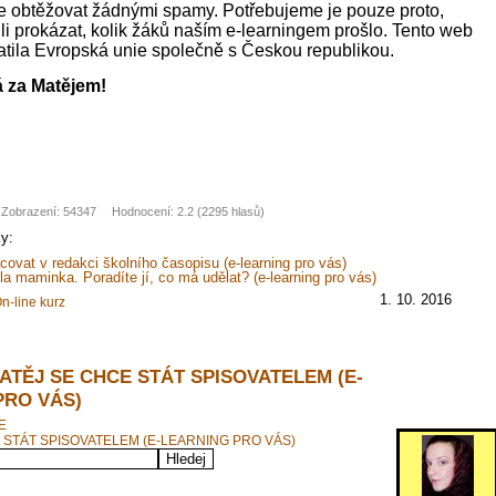
 obtěžovat žádnými spamy. Potřebujeme je pouze proto,
 prokázat, kolik žáků naším e-learningem prošlo. Tento web
platila Evropská unie společně s Českou republikou.
á za Matějem!
Zobrazení: 54347
Hodnocení: 2.2 (2295 hlasů)
ky:
covat v redakci školního časopisu (e-learning pro vás)
 maminka. Poradíte jí, co má udělat? (e-learning pro vás)
1. 10. 2016
n-line kurz
ATĚJ SE CHCE STÁT SPISOVATELEM (E-
PRO VÁS)
E
 STÁT SPISOVATELEM (E-LEARNING PRO VÁS)