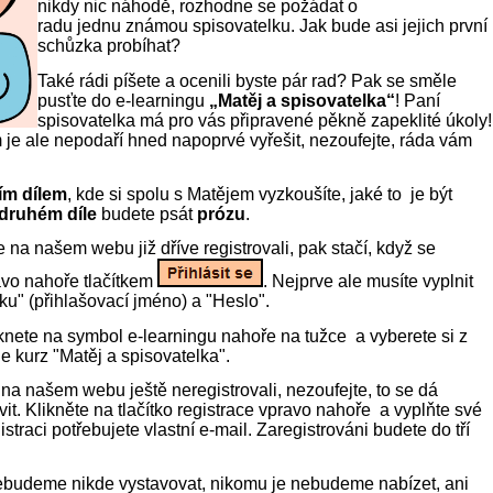
nikdy nic náhodě, rozhodne se požádat o
radu jednu známou spisovatelku. Jak bude asi jejich první
schůzka probíhat?
Také rádi píšete a ocenili byste pár rad? Pak se směle
pusťte do e-learningu
„Matěj a spisovatelka“
! Paní
spisovatelka má pro vás připravené pěkně zapeklité úkoly!
je ale nepodaří hned napoprvé vyřešit, nezoufejte, ráda vám
ím dílem
, kde si spolu s Matějem vyzkoušíte, jaké to
je
být
druhém díle
budete psát
prózu
.
se na našem webu již dříve registrovali, pak stačí, když se
ravo nahoře tlačítkem
. Nejprve ale musíte vyplnit
ku" (přihlašovací jméno) a "Heslo".
iknete na symbol e-learningu nahoře na tužce
a vyberete si z
e kurz "Matěj a spisovatelka".
 na našem webu ještě neregistrovali, nezoufejte, to se dá
it. Klikněte na tlačítko registrace vpravo nahoře
a vyplňte své
istraci potřebujete vlastní e-mail. Zaregistrováni budete do tří
budeme nikde vystavovat, nikomu je nebudeme nabízet, ani