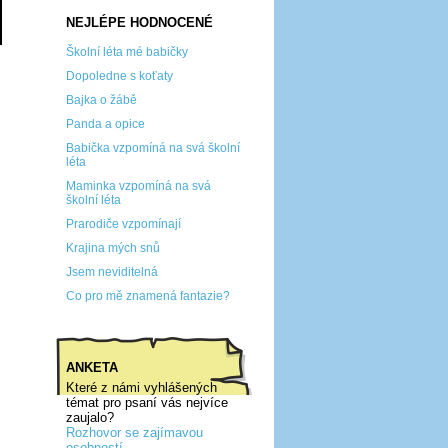
NEJLÉPE HODNOCENÉ
Školní léta mé babičky
Dopoledne s koťaty
Bajka o žábě
Panda a opice
Babička vzpomíná na svá školní
léta
Maminka vzpomíná na svá
školní léta
Prarodiče vzpomínají
Krajina mých snů
Jsem neviditelná
Co pro mě znamená fantazie?
ANKETA
Které z námi vyhlášených
témat pro psaní vás nejvíce
zaujalo?
Rozhovor se zajímavou
osobností...