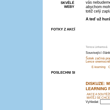
vás nebudeme
SKVĚLÉ
WEBY
abychom mohli
totiž celý za
A teď už hur
FOTKY Z AKCÍ
Tereza Linhartová
VIDEA
Související člán
Šotek začíná pra
Lence onemocněla
E-learning
O
POSLECHNI SI
DISKUZE: M
LEARNING 
AKCE A SOUTĚŽ
MATĚJ SE CHCE
Vyhledat: