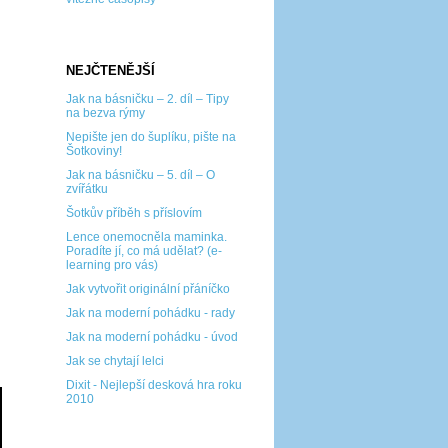
NEJČTENĚJŠÍ
Jak na básničku – 2. díl – Tipy
na bezva rýmy
Nepište jen do šuplíku, pište na
Šotkoviny!
Jak na básničku – 5. díl – O
zvířátku
Šotkův příběh s příslovím
Lence onemocněla maminka.
Poradíte jí, co má udělat? (e-
learning pro vás)
Jak vytvořit originální přáníčko
Jak na moderní pohádku - rady
Jak na moderní pohádku - úvod
Jak se chytají lelci
Dixit - Nejlepší desková hra roku
2010