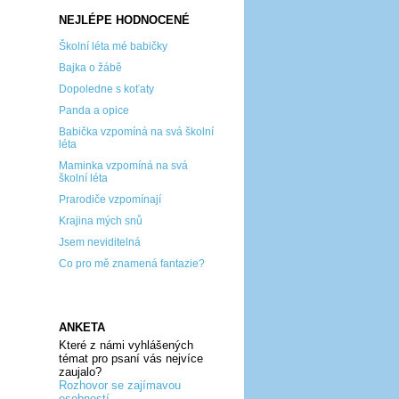
NEJLÉPE HODNOCENÉ
Školní léta mé babičky
Bajka o žábě
Dopoledne s koťaty
Panda a opice
Babička vzpomíná na svá školní
léta
Maminka vzpomíná na svá
školní léta
Prarodiče vzpomínají
Krajina mých snů
Jsem neviditelná
Co pro mě znamená fantazie?
ANKETA
Které z námi vyhlášených
témat pro psaní vás nejvíce
zaujalo?
Rozhovor se zajímavou
osobností...