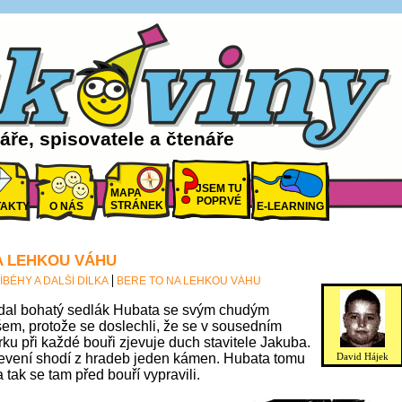
ře, spisovatele a čtenáře
JSEM TU
MAPA
POPRVÉ
STRÁNEK
AKTY
O NÁS
E-LEARNING
A LEHKOU VÁHU
ÍBĚHY A DALŠÍ DÍLKA
BERE TO NA LEHKOU VÁHU
dal bohatý sedlák Hubata se svým chudým
em, protože se doslechli, že se v sousedním
u při každé bouři zjevuje duch stavitele Jakuba.
evení shodí z hradeb jeden kámen. Hubata tomu
David Hájek
a tak se tam před bouří vypravili.