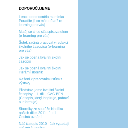
DOPORUČUJEME
Lence onemocněla maminka.
Poradíte jí, co má udělat? (e-
learning pro vás)
Matěj se chce stát spisovatelem
(e-learning pro vás)
Šotek začíná pracovat v redakci
školního časopisu (e-learning
pro vás)
Jak se pozná kvalitní školní
časopis
Jak se pozná kvalitní školní
literární sborník
Řešení k pracovním listům z
výstavy
Představujeme kvalitní školní
časopisy – 1. díl – GAG-BEN
(Časopis, který inspiruje, pobaví
a informuje)
Sborníky ze soutěže Nadílka
našich dílek 2011 - 1. díl -
Čestná uznání
Náš časopis 2010 - Jak vypadají
vítězné časopisy