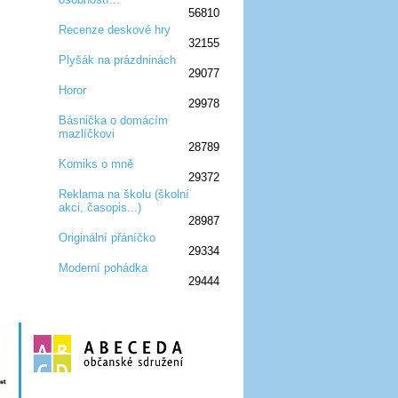
56810
Recenze deskové hry
32155
:D
:D
:D
:D
:D
Plyšák na prázdninách
29077
:D
:D
:D
Horor
29978
:D
:D
:D
Básnička o domácím
mazlíčkovi
:D
:D
:D
28789
Komiks o mně
29372
:D
:D
:D
Reklama na školu (školní
akci, časopis...)
:D
:D
:D
28987
Originální přáníčko
29334
:D
:D
:D
Moderní pohádka
29444
:D
:D
:D
:D
:D
:D