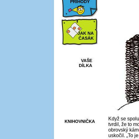
PŘÍHODY
JAK NA
ČASÁK
VAŠE
DÍLKA
HRY A
KVÍZY
Když se spolu
KNIHOVNIČKA
tvrdil, že to 
obrovský káme
uskočil. „To j