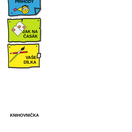
PŘÍHODY
JAK NA
ČASÁK
VAŠE
DÍLKA
HRY A
KVÍZY
KNIHOVNIČKA