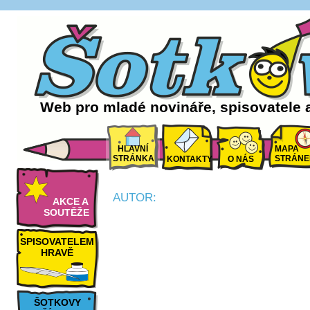
Web pro mladé novináře, spisovatele 
HLAVNÍ
MAPA
STRÁNKA
STRÁNE
KONTAKTY
O NÁS
AUTOR:
AKCE A
SOUTĚŽE
SPISOVATELEM
HRAVĚ
ŠOTKOVY