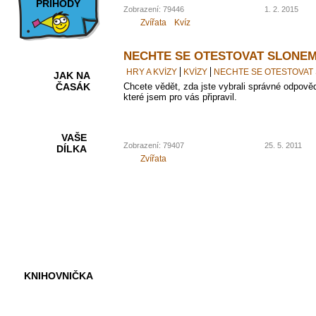
PŘÍHODY
Zobrazení: 79446
1. 2. 2015
Zvířata
Kvíz
NECHTE SE OTESTOVAT SLONEM
HRY A KVÍZY
KVÍZY
NECHTE SE OTESTOVAT
JAK NA
Chcete vědět, zda jste vybrali správné odpově
ČASÁK
které jsem pro vás připravil.
VAŠE
Zobrazení: 79407
25. 5. 2011
DÍLKA
Zvířata
HRY A
KVÍZY
KNIHOVNIČKA