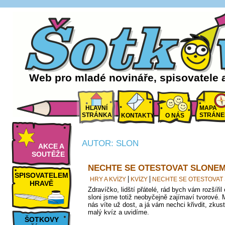
Web pro mladé novináře, spisovatele 
HLAVNÍ
MAPA
STRÁNKA
STRÁNE
KONTAKTY
O NÁS
AUTOR: SLON
AKCE A
SOUTĚŽE
NECHTE SE OTESTOVAT SLONEM
SPISOVATELEM
HRY A KVÍZY
KVÍZY
NECHTE SE OTESTOVAT
HRAVĚ
Zdravíčko, lidští přátelé, rád bych vám rozšíři
sloni jsme totiž neobyčejně zajímaví tvorové. 
nás víte už dost, a já vám nechci křivdit, zkust
malý kvíz a uvidíme.
ŠOTKOVY