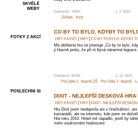
SKVĚLÉ
WEBY
Zobrazení: 79447
1. 2. 2015
Zvířata
Kvíz
CO BY TO BYLO, KDYBY TO BYL
FOTKY Z AKCÍ
HRY A KVÍZY
HRY
CO BY TO BYLO, KDYBY T
Má oblíbená hra se jmenuje „Co by to bylo, kdy
ji hlavně proto, že při ní bývá náramná legrace.
VIDEA
Zobrazení: 99162
1. 12. 2014
Pro žáky 1. stupně ZŠ
Pro žáky 2. stupně
L
POSLECHNI SI
DIXIT - NEJLEPŠÍ DESKOVÁ HRA
HRY A KVÍZY
HRY
DIXIT - NEJLEPŠÍ DESKO
Hru Dixit jsem neobjevila ani v hračkářství, a
kamarádů, ale na internetu, kde jsem se dočetl
Hra roku 2010. Hned mě napadlo, jestli by tahle
mém soukromém hodnocení.