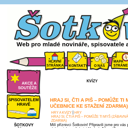
Web pro mladé novináře, spisovatele 
HLAVNÍ
MAPA
STRÁNKA
STRÁNE
KONTAKTY
O NÁS
KVÍZY
AKCE A
SOUTĚŽE
HRAJ SI, ČTI A PIŠ – POMŮŽE T
SPISOVATELEM
HRAVĚ
UČEBNICE KE STAŽENÍ ZDARMA)
HRY A KVÍZY
HRY
HRAJ SI, ČTI A PIŠ – POMŮŽE TI MYŠ (ZÁBAV
ZDARMA)
ŠOTKOVY
Milí příznivci Šotkovin! Připravili jsme pro vá