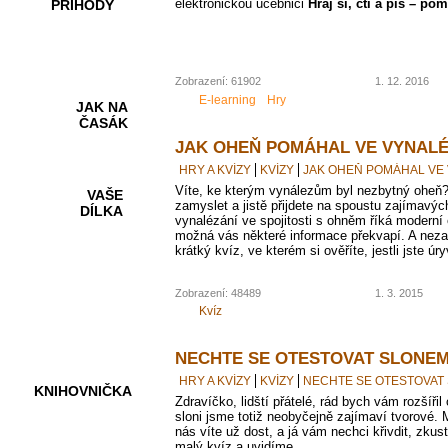
elektronickou učebnici
Hraj si, čti a piš – po
PŘÍHODY
Zobrazení: 61902
1. 12. 2016
E-learning
Hry
JAK NA
ČASÁK
JAK OHEŇ POMÁHAL VE VYNALÉ
HRY A KVÍZY
KVÍZY
JAK OHEŇ POMÁHAL VE
Víte, ke kterým vynálezům byl nezbytný oheň?
VAŠE
zamyslet a jistě přijdete na spoustu zajímavých
DÍLKA
vynalézání ve spojitosti s ohněm říká moder
možná vás některé informace překvapí. A neza
krátký kvíz, ve kterém si ověříte, jestli jste ú
HRY A
Zobrazení: 48489
1. 3. 2015
KVÍZY
Kvíz
NECHTE SE OTESTOVAT SLONE
HRY A KVÍZY
KVÍZY
NECHTE SE OTESTOVAT
KNIHOVNIČKA
Zdravíčko, lidští přátelé, rád bych vám rozšíři
sloni jsme totiž neobyčejně zajímaví tvorové. 
nás víte už dost, a já vám nechci křivdit, zkust
malý kvíz a uvidíme.