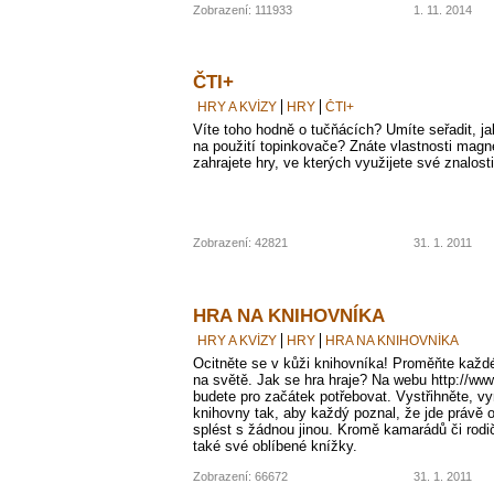
Zobrazení: 111933
1. 11. 2014
ČTI+
HRY A KVÍZY
HRY
ČTI+
Víte toho hodně o tučňácích? Umíte seřadit, j
na použití topinkovače? Znáte vlastnosti magn
zahrajete hry, ve kterých využijete své znalosti
Zobrazení: 42821
31. 1. 2011
HRA NA KNIHOVNÍKA
HRY A KVÍZY
HRY
HRA NA KNIHOVNÍKA
Ocitněte se v kůži knihovníka! Proměňte každé
na světě. Jak se hra hraje? Na webu http://www
budete pro začátek potřebovat. Vystřihněte, vy
knihovny tak, aby každý poznal, že jde právě o
splést s žádnou jinou. Kromě kamarádů či rodičů
také své oblíbené knížky.
Zobrazení: 66672
31. 1. 2011