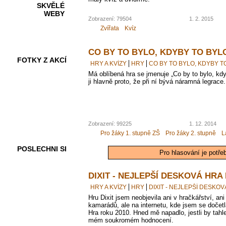
SKVĚLÉ
WEBY
Zobrazení: 79504
1. 2. 2015
Zvířata
Kvíz
CO BY TO BYLO, KDYBY TO BYL
FOTKY Z AKCÍ
HRY A KVÍZY
HRY
CO BY TO BYLO, KDYBY T
Má oblíbená hra se jmenuje „Co by to bylo, kdy
ji hlavně proto, že při ní bývá náramná legrace.
VIDEA
Zobrazení: 99225
1. 12. 2014
Pro žáky 1. stupně ZŠ
Pro žáky 2. stupně
L
POSLECHNI SI
Pro hlasování je potře
DIXIT - NEJLEPŠÍ DESKOVÁ HRA
HRY A KVÍZY
HRY
DIXIT - NEJLEPŠÍ DESKO
Hru Dixit jsem neobjevila ani v hračkářství, a
kamarádů, ale na internetu, kde jsem se dočetl
Hra roku 2010. Hned mě napadlo, jestli by tahle
mém soukromém hodnocení.