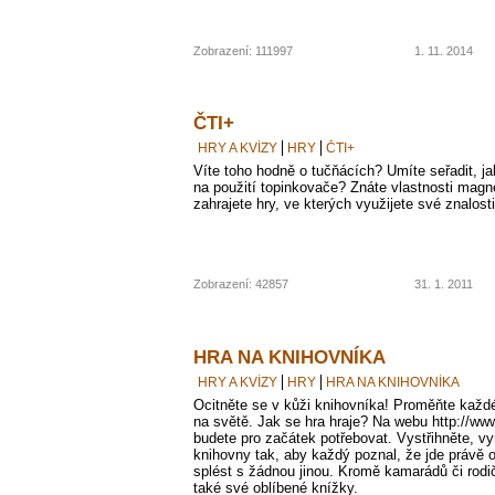
Zobrazení: 111997
1. 11. 2014
ČTI+
HRY A KVÍZY
HRY
ČTI+
Víte toho hodně o tučňácích? Umíte seřadit, j
na použití topinkovače? Znáte vlastnosti magn
zahrajete hry, ve kterých využijete své znalosti
Zobrazení: 42857
31. 1. 2011
HRA NA KNIHOVNÍKA
HRY A KVÍZY
HRY
HRA NA KNIHOVNÍKA
Ocitněte se v kůži knihovníka! Proměňte každé
na světě. Jak se hra hraje? Na webu http://www
budete pro začátek potřebovat. Vystřihněte, vy
knihovny tak, aby každý poznal, že jde právě o
splést s žádnou jinou. Kromě kamarádů či rodičů
také své oblíbené knížky.