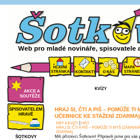
Web pro mladé novináře, spisovatele 
HLAVNÍ
MAPA
STRÁNKA
STRÁNE
KONTAKTY
O NÁS
KVÍZY
AKCE A
SOUTĚŽE
HRAJ SI, ČTI A PIŠ – POMŮŽE T
SPISOVATELEM
HRAVĚ
UČEBNICE KE STAŽENÍ ZDARMA)
HRY A KVÍZY
HRY
HRAJ SI, ČTI A PIŠ – POMŮŽE TI MYŠ (ZÁBAV
ZDARMA)
ŠOTKOVY
Milí příznivci Šotkovin! Připravili jsme pro vá