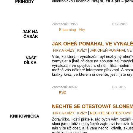
elektronickou učebnici
Hraj si, čti a piš – po
PŘÍHODY
Zobrazení: 61956
1. 12. 2016
E-learning
Hry
JAK NA
ČASÁK
JAK OHEŇ POMÁHAL VE VYNALÉ
HRY A KVÍZY
KVÍZY
JAK OHEŇ POMÁHAL VE
Víte, ke kterým vynálezům byl nezbytný oheň?
VAŠE
zamyslet a jistě přijdete na spoustu zajímavých
DÍLKA
vynalézání ve spojitosti s ohněm říká moder
možná vás některé informace překvapí. A neza
krátký kvíz, ve kterém si ověříte, jestli jste ú
HRY A
Zobrazení: 48532
1. 3. 2015
KVÍZY
Kvíz
NECHTE SE OTESTOVAT SLONE
HRY A KVÍZY
KVÍZY
NECHTE SE OTESTOVAT
KNIHOVNIČKA
Zdravíčko, lidští přátelé, rád bych vám rozšíři
sloni jsme totiž neobyčejně zajímaví tvorové. 
nás víte už dost, a já vám nechci křivdit, zkust
malý kvíz a uvidíme.