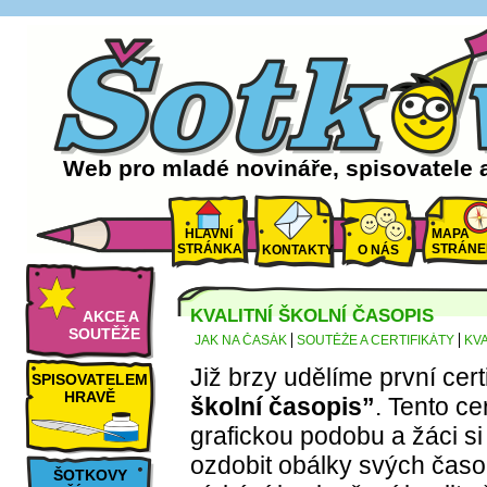
Web pro mladé novináře, spisovatele 
HLAVNÍ
MAPA
STRÁNKA
STRÁNE
KONTAKTY
O NÁS
KVALITNÍ ŠKOLNÍ ČASOPIS
AKCE A
SOUTĚŽE
JAK NA ČASÁK
SOUTĚŽE A CERTIFIKÁTY
KVA
Již brzy udělíme první certi
SPISOVATELEM
HRAVĚ
školní časopis”
. Tento ce
grafickou podobu a žáci s
ozdobit obálky svých časo
ŠOTKOVY