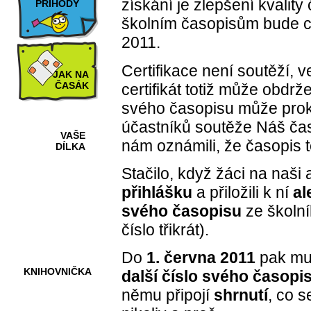
získání je zlepšení kvalit
PŘÍHODY
školním časopisům bude ce
2011.
Certifikace není soutěží, ve 
JAK NA
ČASÁK
certifikát totiž může obdrž
svého časopisu může prok
účastníků soutěže Náš časop
VAŠE
nám oznámili, že časopis t
DÍLKA
Stačilo, když žáci na naši
přihlášku
a přiložili k ní
al
HRY A
svého časopisu
ze školn
KVÍZY
číslo třikrát).
Do
1. června 2011
pak mus
KNIHOVNIČKA
další číslo svého časopi
němu připojí
shrnutí
, co s