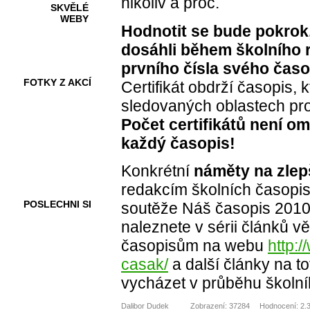
nikoliv a proč.
SKVĚLÉ
WEBY
Hodnotit se bude pokrok,
dosáhli během školního 
prvního čísla svého časo
FOTKY Z AKCÍ
Certifikát obdrží časopis,
sledovaných oblastech pro
Počet certifikátů není o
každý časopis!
VIDEA
Konkrétní
náměty na zle
redakcím školních časopisů
POSLECHNI SI
soutěže Náš časopis 2010.
naleznete v sérii článků 
časopisům na webu
http:
casak/
a další články na t
vycházet v průběhu školní
Dalibor Dudek
Zobrazení: 37284
Hodnocení: 2.3