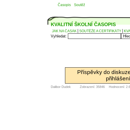
Časopis
Soutěž
KVALITNÍ ŠKOLNÍ ČASOPIS
JAK NA ČASÁK
SOUTĚŽE A CERTIFIKÁTY
KVA
Vyhledat:
Příspěvky do diskuz
přihlášení
Dalibor Dudek
Zobrazení: 35846
Hodnocení: 2.6