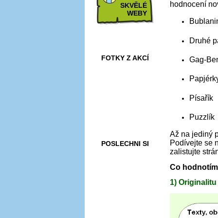
hodnocení nov
SKVĚLÉ
WEBY
Bublani
Druhé p
FOTKY Z AKCÍ
Gag-Be
Papjérk
Písařík
VIDEA
Puzzlík
Až na jediný p
Podívejte se 
POSLECHNI SI
zalistujte str
Co hodnotíme
1) Originalitu