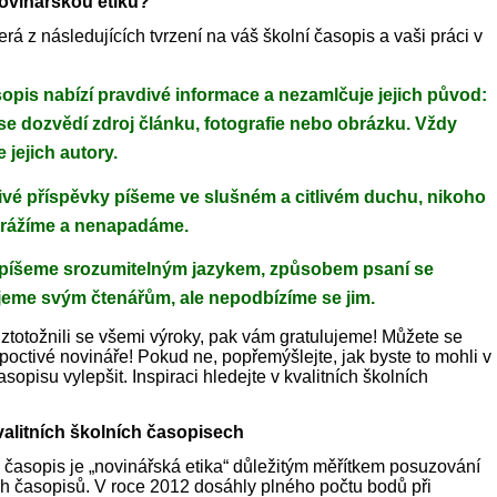
ovinářskou etiku?
rá z následujících tvrzení na váš školní časopis a vaši práci v
opis nabízí pravdivé informace a nezamlčuje jejich původ:
 se dozvědí zdroj článku, fotografie nebo obrázku. Vždy
 jejich autory.
ivé příspěvky píšeme ve slušném a citlivém duchu, nikoho
urážíme a nenapadáme.
píšeme srozumitelným jazykem, způsobem psaní se
ujeme svým čtenářům, ale nepodbízíme se jim.
 ztotožnili se všemi výroky, pak vám gratulujeme! Můžete se
poctivé novináře! Pokud ne, popřemýšlejte, jak byste to mohli v
časopisu vylepšit. Inspiraci hledejte v kvalitních školních
valitních školních časopisech
 časopis je „novinářská etika“ důležitým měřítkem posuzování
ích časopisů. V roce 2012 dosáhly plného počtu bodů při