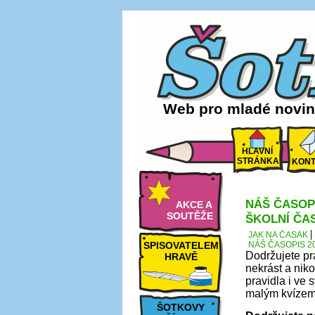
Web pro mladé noviná
HLAVNÍ
STRÁNKA
KONT
NÁŠ ČASOPI
AKCE A
SOUTĚŽE
ŠKOLNÍ ČA
JAK NA ČASÁK
SPISOVATELEM
NÁŠ ČASOPIS 20
Dodržujete pr
HRAVĚ
nekrást a nik
pravidla i ve
malým kvízem
ŠOTKOVY