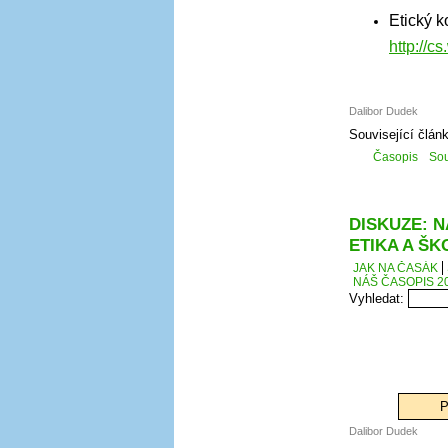
Etický k
http://
Dalibor Dudek
Související člán
Časopis
Sou
DISKUZE: N
ETIKA A ŠK
JAK NA ČASÁK
NÁŠ ČASOPIS 20
Vyhledat:
P
Dalibor Dudek