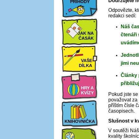
Dodržujete n
PŘÍHODY
Odpovězte, kte
redakci sedí:
Náš čas
JAK NA
čtenáři
ČASÁK
uvádíme
Jednotl
VAŠE
jimi ne
DÍLKA
Články 
přibliž
HRY A
KVÍZY
Pokud jste se
považovat za 
příštím čísle 
časopisech.
Slušnost v k
KNIHOVNIČKA
V soutěži Náš
kvality školn