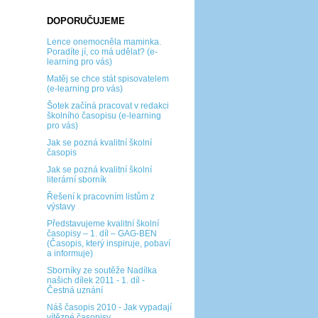
DOPORUČUJEME
Lence onemocněla maminka.
Poradíte jí, co má udělat? (e-
learning pro vás)
Matěj se chce stát spisovatelem
(e-learning pro vás)
Šotek začíná pracovat v redakci
školního časopisu (e-learning
pro vás)
Jak se pozná kvalitní školní
časopis
Jak se pozná kvalitní školní
literární sborník
Řešení k pracovním listům z
výstavy
Představujeme kvalitní školní
časopisy – 1. díl – GAG-BEN
(Časopis, který inspiruje, pobaví
a informuje)
Sborníky ze soutěže Nadílka
našich dílek 2011 - 1. díl -
Čestná uznání
Náš časopis 2010 - Jak vypadají
vítězné časopisy