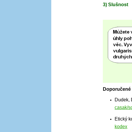
3) Slušnost
Doporučené 
Dudek, D
casak/so
Etický 
kodex