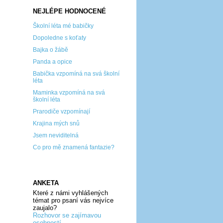
NEJLÉPE HODNOCENÉ
Školní léta mé babičky
Dopoledne s koťaty
Bajka o žábě
Panda a opice
Babička vzpomíná na svá školní
léta
Maminka vzpomíná na svá
školní léta
Prarodiče vzpomínají
Krajina mých snů
Jsem neviditelná
Co pro mě znamená fantazie?
ANKETA
Které z námi vyhlášených
témat pro psaní vás nejvíce
zaujalo?
Rozhovor se zajímavou
osobností...