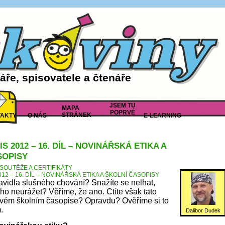
ře, spisovatele a čtenáře
JSEM TU
MAPA
POPRVÉ
STRÁNEK
AKTY
O NÁS
E-LEARNING
S 2012 – 16. DÍL – NOVINÁŘSKÁ ETIKA A
SOPISY
SOUTĚŽE A CERTIFIKÁTY
12 – 16. DÍL – NOVINÁŘSKÁ ETIKA A ŠKOLNÍ ČASOPISY
avidla slušného chování? Snažíte se nelhat,
oho neurážet? Věříme, že ano. Ctíte však tato
 svém školním časopise? Opravdu? Ověříme si to
.
Dalibor Dudek