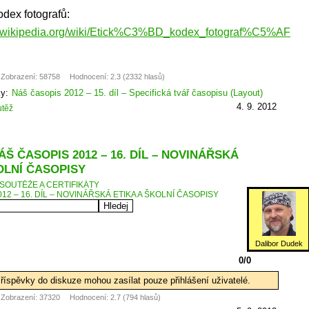
odex fotografů:
cs.wikipedia.org/wiki/Etick%C3%BD_kodex_fotograf%C5%AF
Zobrazení: 58758
Hodnocení: 2.3 (2332 hlasů)
ky:
Náš časopis 2012 – 15. díl – Specifická tvář časopisu (Layout)
4. 9. 2012
těž
ÁŠ ČASOPIS 2012 – 16. DÍL – NOVINÁŘSKÁ
OLNÍ ČASOPISY
SOUTĚŽE A CERTIFIKÁTY
12 – 16. DÍL – NOVINÁŘSKÁ ETIKA A ŠKOLNÍ ČASOPISY
Dalibor Dudek
0/0
říspěvky do diskuze mohou zasílat pouze přihlášení uživatelé.
Zobrazení: 37320
Hodnocení: 2.7 (794 hlasů)