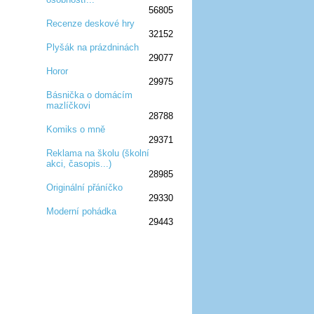
56805
Recenze deskové hry
32152
:D
:D
:D
:D
:D
Plyšák na prázdninách
29077
:D
:D
:D
Horor
29975
:D
:D
:D
Básnička o domácím
mazlíčkovi
:D
:D
:D
28788
Komiks o mně
29371
:D
:D
:D
Reklama na školu (školní
akci, časopis...)
:D
:D
:D
28985
Originální přáníčko
29330
:D
:D
:D
Moderní pohádka
29443
:D
:D
:D
:D
:D
:D