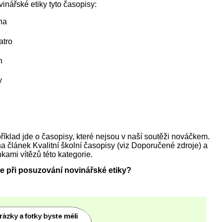
inářské etiky tyto časopisy:
na
atro
n
y
říklad jde o časopisy, které nejsou v naší soutěži nováčkem.
na článek Kvalitní školní časopisy (viz Doporučené zdroje) a
ánkami vítězů této kategorie.
 při posuzování novinářské etiky?