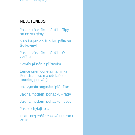
NEJČTENĚJŠÍ
Jak na básničku – 2. díl – Tipy
na bezva rýmy
Nepište jen do šuplíku, pište na
Šotkoviny!
Jak na básničku – 5. díl – O
zvířátku
Šotkův příběh s příslovím
Lence onemocněla maminka.
Poradíte jí, co má udělat? (e-
learning pro vás)
Jak vytvořit originální přáníčko
Jak na moderní pohádku - rady
Jak na moderní pohádku - úvod
Jak se chytají lelci
Dixit - Nejlepší desková hra roku
2010