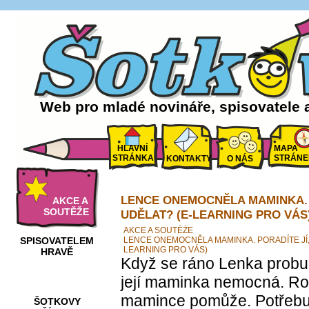
Web pro mladé novináře, spisovatele 
HLAVNÍ
MAPA
STRÁNKA
STRÁNE
KONTAKTY
O NÁS
LENCE ONEMOCNĚLA MAMINKA. 
AKCE A
SOUTĚŽE
UDĚLAT? (E-LEARNING PRO VÁS
AKCE A SOUTĚŽE
SPISOVATELEM
LENCE ONEMOCNĚLA MAMINKA. PORADÍTE JÍ,
LEARNING PRO VÁS)
HRAVĚ
Když se ráno Lenka probudil
její maminka nemocná. Ro
mamince pomůže. Potřebuj
ŠOTKOVY