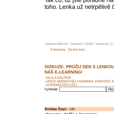
Tak co, už jste pořádně na
toho. Lenka už netrpělivě
Ladislava Whitcroft
Zobrazení: 125360
Hodnocení: 2.3
E-learning
On-line kurz
DISKUZE: PROŽIJ DEN S LENKOU
NÁŠ E-LEARNING!
AKCE A SOUTĚŽE
LENCE ONEMOCNĚLA MAMINKA. PORADÍTE JÍ,
LEARNING PRO VÁS)
Vyhledat:
Kristian Švarc
- kiki