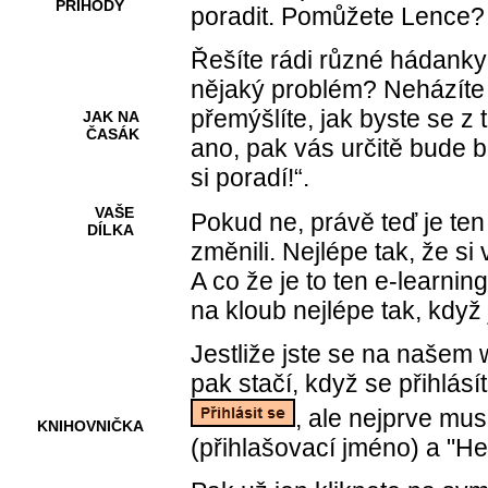
PŘÍHODY
poradit. Pomůžete Lence?
Řešíte rádi různé hádanky
nějaký problém? Neházíte fl
přemýšlíte, jak byste se z t
JAK NA
ČASÁK
ano, pak vás určitě bude b
si poradí
!
“.
VAŠE
Pokud ne, právě teď je ten
DÍLKA
změnili. Nejlépe tak, že si
A co že je to ten e-learnin
na kloub nejlépe tak, když
HRY A
KVÍZY
Jestliže jste se na našem w
pak stačí, když se přihlás
, ale nejprve mus
KNIHOVNIČKA
(přihlašovací jméno) a "He