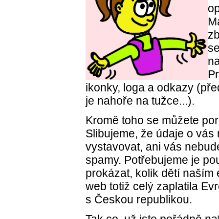
op
Má
zb
se
n
P
ikonky, loga a odkazy (př
je nahoře na tužce...).
Kromě toho se můžete porad
Slibujeme, že údaje o vá
vystavovat, ani vás nebu
spamy. Potřebujeme je po
prokázat, kolik dětí naším
web totiž celý zaplatila E
s Českou republikou.