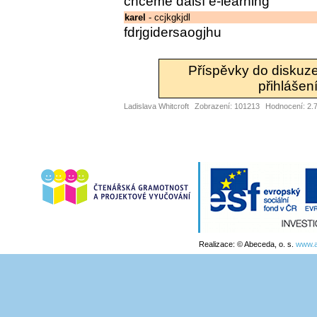
chceme další e-learning
karel
- ccjkgkjdl
fdrjgidersaogjhu
Příspěvky do diskuz
přihlášení
Ladislava Whitcroft
Zobrazení: 101213
Hodnocení: 2.7
Realizace: © Abeceda, o. s.
www.a