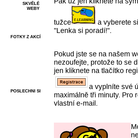
Pak už jen kliknete na sy
SKVĚLÉ
WEBY
tužce
a vyberete si
"Lenka si poradí!".
FOTKY Z AKCÍ
Pokud jste se na našem we
nezoufejte, protože to se 
VIDEA
jen kliknete na tlačítko re
a vyplníte své 
POSLECHNI SI
maximálně tři minuty. Pro r
vlastní e-mail.
Mo
ne