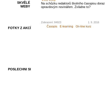
SKVĚLÉ
Na schůzku redaktorů školního časopisu dorazi
WEBY
opravdovým novinářem. Zvládne to?
Zobrazení: 84923
1. 9. 2016
Časopis
E-learning
On-line kurz
FOTKY Z AKCÍ
VIDEA
POSLECHNI SI