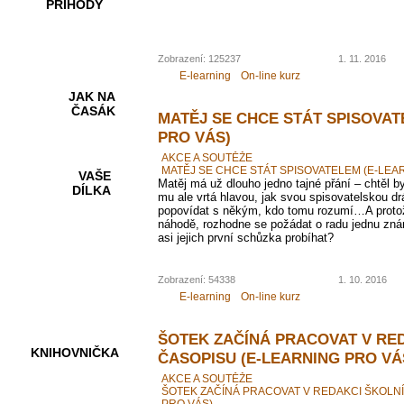
PŘÍHODY
Zobrazení: 125237
1. 11. 2016
E-learning
On-line kurz
JAK NA
ČASÁK
MATĚJ SE CHCE STÁT SPISOVAT
PRO VÁS)
AKCE A SOUTĚŽE
MATĚJ SE CHCE STÁT SPISOVATELEM (E-LEA
VAŠE
Matěj má už dlouho jedno tajné přání – chtěl b
DÍLKA
mu ale vrtá hlavou, jak svou spisovatelskou dr
popovídat s někým, kdo tomu rozumí…A protož
náhodě, rozhodne se požádat o radu jednu zná
asi jejich první schůzka probíhat?
HRY A
KVÍZY
Zobrazení: 54338
1. 10. 2016
E-learning
On-line kurz
ŠOTEK ZAČÍNÁ PRACOVAT V RE
KNIHOVNIČKA
ČASOPISU (E-LEARNING PRO VÁ
AKCE A SOUTĚŽE
ŠOTEK ZAČÍNÁ PRACOVAT V REDAKCI ŠKOLN
PRO VÁS)