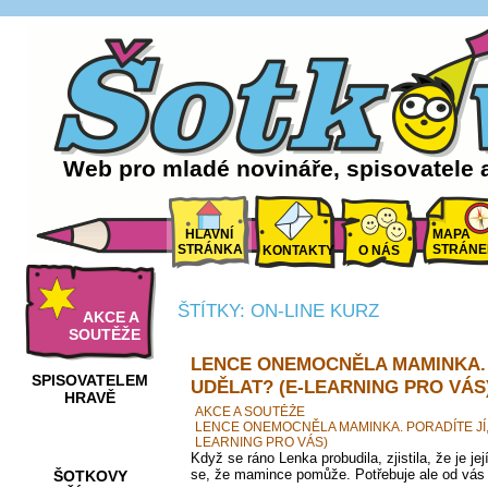
Web pro mladé novináře, spisovatele 
HLAVNÍ
MAPA
STRÁNKA
STRÁNE
KONTAKTY
O NÁS
ŠTÍTKY: ON-LINE KURZ
AKCE A
SOUTĚŽE
LENCE ONEMOCNĚLA MAMINKA. 
SPISOVATELEM
UDĚLAT? (E-LEARNING PRO VÁS
HRAVĚ
AKCE A SOUTĚŽE
LENCE ONEMOCNĚLA MAMINKA. PORADÍTE JÍ,
LEARNING PRO VÁS)
Když se ráno Lenka probudila, zjistila, že je 
se, že mamince pomůže. Potřebuje ale od vás
ŠOTKOVY