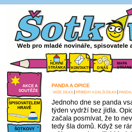
Web pro mladé novináře, spisovatele 
HLAVNÍ
MAPA
STRÁNKA
STRÁNE
KONTAKTY
O NÁS
PANDA A OPICE
AKCE A
SOUTĚŽE
VAŠE DÍLKA
PŘÍBĚHY A DALŠÍ DÍLKA
PANDA 
Jednoho dne se panda vsad
SPISOVATELEM
HRAVĚ
týden vydrží bez jídla. Opi
začala posmívat, že to ne
tedy šla domů. Když se rá
ŠOTKOVY