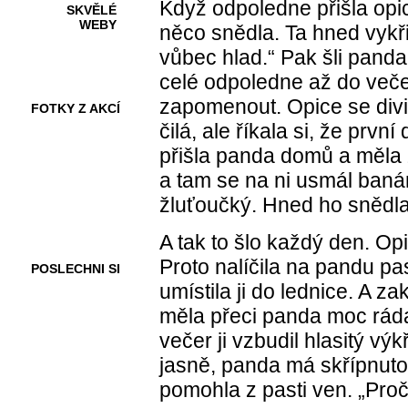
Když odpoledne přišla opice
SKVĚLÉ
WEBY
něco snědla. Ta hned vykři
vůbec hlad.“ Pak šli panda 
celé odpoledne až do večer
zapomenout. Opice se divil
FOTKY Z AKCÍ
čilá, ale říkala si, že prvn
přišla panda domů a měla z
a tam se na ni usmál banán
VIDEA
žluťoučký. Hned ho snědla 
A tak to šlo každý den. Opi
Proto nalíčila na pandu pas
POSLECHNI SI
umístila ji do lednice. A z
měla přeci panda moc ráda.
večer ji vzbudil hlasitý vý
jasně, panda má skřípnutou
pomohla z pasti ven. „Proč