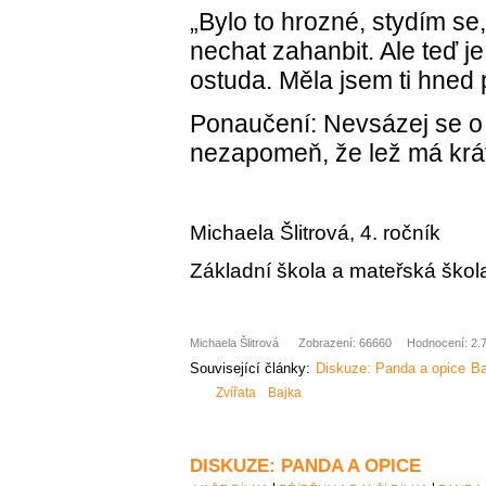
„Bylo to hrozné, stydím se
nechat zahanbit. Ale teď je
ostuda. Měla jsem ti hned p
Ponaučení: Nevsázej se o
nezapomeň, že lež má krá
Michaela Šlitrová, 4. ročník
Základní škola a mateřská škol
Michaela Šlitrová
Zobrazení: 66660
Hodnocení: 2.7
Související články:
Diskuze: Panda a opice
Ba
Zvířata
Bajka
DISKUZE: PANDA A OPICE