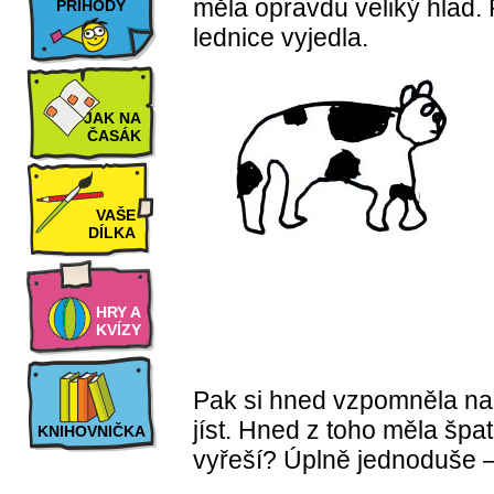
měla opravdu veliký hlad. 
PŘÍHODY
lednice vyjedla.
JAK NA
ČASÁK
VAŠE
DÍLKA
HRY A
KVÍZY
Pak si hned vzpomněla na 
jíst. Hned z toho měla špa
KNIHOVNIČKA
vyřeší? Úplně jednoduše – 