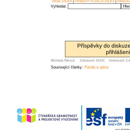
VAŠE DÍLKA
PŘÍBĚHY A DALŠÍ DÍLKA
PANDA 
Vyhledat:
Příspěvky do diskuz
přihlášení
Michaela Šlitrová
Zobrazení: 65191
Hodnocení: 2.6
Související články:
Panda a opice