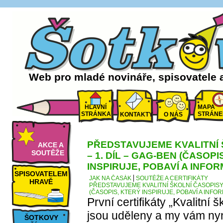
Web pro mladé novináře, spisovatele 
HLAVNÍ
MAPA
STRÁNKA
STRÁNE
KONTAKTY
O NÁS
PŘEDSTAVUJEME KVALITNÍ 
AKCE A
SOUTĚŽE
– 1. DÍL – GAG-BEN (ČASOPI
INSPIRUJE, POBAVÍ A INFOR
SPISOVATELEM
JAK NA ČASÁK
SOUTĚŽE A CERTIFIKÁTY
HRAVĚ
PŘEDSTAVUJEME KVALITNÍ ŠKOLNÍ ČASOPISY –
(ČASOPIS, KTERÝ INSPIRUJE, POBAVÍ A INFO
První certifikáty „Kvalitní 
jsou uděleny a my vám ny
ŠOTKOVY