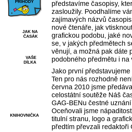
PŘÍHODY
představíme časopisy, kter
zasloužily. Poodhalíme vá
zajímavých názvů časopisů,
nové čtenáře, jak vtisknout
JAK NA
grafickou podobu, jaké nové
ČASÁK
se, v jakých předmětech s
věnují, a možná pak dáte 
VAŠE
podobného předmětu i na v
DÍLKA
Jako první představujeme
Ten pro nás rozhodně nen
HRY A
června 2010 jsme předával
KVÍZY
celostátní soutěže Náš č
GAG-BEN
u čestné uznání
Oceňovali jsme nápaditost,
KNIHOVNIČKA
titulní stranu, logo a graf
předtím převzali redaktoři