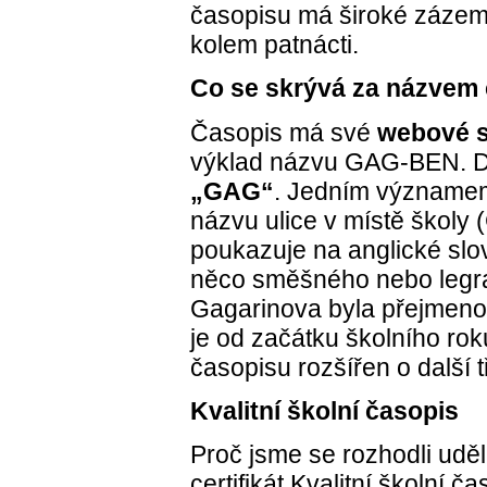
časopisu má široké zázemí
kolem patnácti.
Co se skrývá za názvem
Časopis má své
webové s
výklad názvu
GAG-BEN
. 
„GAG“
. Jedním významem
názvu ulice v místě školy
poukazuje na anglické slov
něco směšného nebo legr
Gagarinova byla přejmeno
je od začátku školního ro
časopisu rozšířen o další t
Kvalitní školní časopis
Proč jsme se rozhodli ud
certifikát Kvalitní školní č