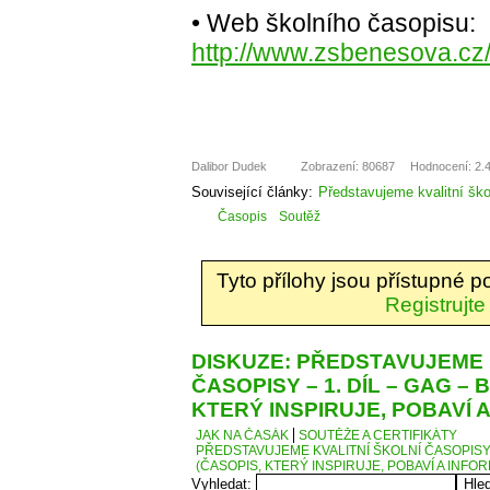
• Web školního časopisu:
http://www.zsbenesova.cz
Dalibor Dudek
Zobrazení: 80687
Hodnocení: 2.4
Související články:
Představujeme kvalitní šk
Časopis
Soutěž
Tyto přílohy jsou přístupné 
Registrujte
DISKUZE: PŘEDSTAVUJEME 
ČASOPISY – 1. DÍL – GAG – 
KTERÝ INSPIRUJE, POBAVÍ 
JAK NA ČASÁK
SOUTĚŽE A CERTIFIKÁTY
PŘEDSTAVUJEME KVALITNÍ ŠKOLNÍ ČASOPISY –
(ČASOPIS, KTERÝ INSPIRUJE, POBAVÍ A INFO
Vyhledat: