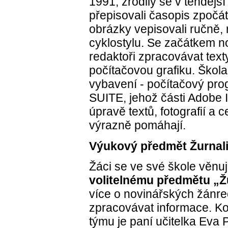
1991; zrodily se v tehdejší
přepisovali časopis zpočát
obrázky vepisovali ručně, 
cyklostylu. Se začátkem nov
redaktoři zpracovávat text
počítačovou grafiku. Škola
vybavení - počítačový p
SUITE, jehož části Adobe 
úpravě textů, fotografií a
výrazně pomáhají.
Výukový předmět Žurnali
Žáci se ve své škole věn
volitelnému předmětu „Žu
více o novinářských žánre
zpracovávat informace. K
týmu je paní učitelka Eva