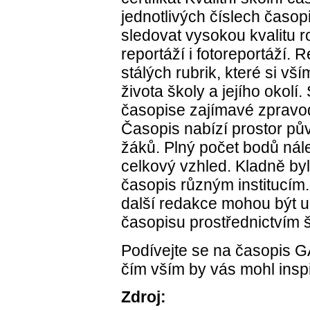
jednotlivých číslech časo
sledovat vysokou kvalitu 
reportáží i fotoreportáží. R
stálých rubrik, které si vš
života školy a jejího okolí.
časopise zajímavé zpravod
Časopis nabízí prostor pů
žáků. Plný počet bodů nál
celkový vzhled. Kladně by
časopis různým institucí
další redakce mohou být u
časopisu prostřednictvím 
Podívejte se na časopis
G
čím vším by vás mohl inspi
Zdroj: