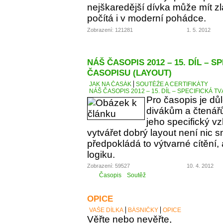
nejškaredější dívka může mít zl
počítá i v moderní pohádce.
Zobrazení: 121281
1. 5. 2012
NÁŠ ČASOPIS 2012 – 15. DÍL – S
ČASOPISU (LAYOUT)
JAK NA ČASÁK
SOUTĚŽE A CERTIFIKÁTY
NÁŠ ČASOPIS 2012 – 15. DÍL – SPECIFICKÁ T
Pro časopis je důl
divákům a čtenářů
jeho specifický v
vytvářet dobrý layout není nic 
předpokládá to výtvarné cítění, 
logiku.
Zobrazení: 59527
10. 4. 2012
Časopis
Soutěž
OPICE
VAŠE DÍLKA
BÁSNIČKY
OPICE
Věřte nebo nevěřte,