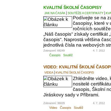
KVALITNÍ ŠKOLNÍ ČASOPISY
JAK NA ČASÁK
SOUTĚŽE A CERTIFIKÁTY
KVA
Podívejte se na z
časopisy, které v 
ročnících soutěže
„Náš časopis“ získaly certifikát „
časopis“. Naprostá většina čas
jednotlivá čísla na webových st
Zobrazení: 69249
4. 7. 2012
Časopis
Soutěž
VIDEO: KVALITNÍ ŠKOLNÍ ČASOP
VIDEA
KVALITNÍ ŠKOLNÍ ČASOPIS
Zhlédněte video, 
nositelé certifikát
časopis, Školní n
Jiráskovy sady v Příbrami.
Zobrazení: 36029
4. 7. 2012
Video
Časopis
Soutěž