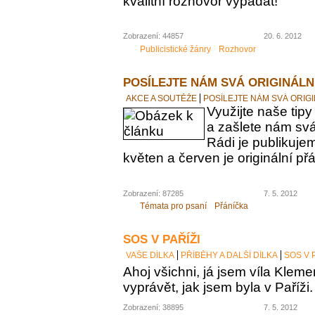
kvalitní rozhovor vypadat!
Zobrazení: 44857
20. 6. 2012
Publicistické žánry
Rozhovor
POSÍLEJTE NÁM SVÁ ORIGINÁLN
AKCE A SOUTĚŽE
POSÍLEJTE NÁM SVÁ ORIGI
Využijte naše tipy
a zašlete nám svá
Rádi je publikuj
květen a červen je originální př
Zobrazení: 87285
7. 5. 2012
Témata pro psaní
Přáníčka
SOS V PAŘÍŽI
VAŠE DÍLKA
PŘÍBĚHY A DALŠÍ DÍLKA
SOS V 
Ahoj všichni, já jsem víla Kle
vyprávět, jak jsem byla v Paříži.
Zobrazení: 38895
7. 5. 2012