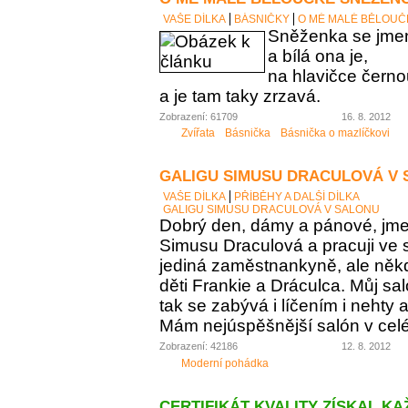
VAŠE DÍLKA
BÁSNIČKY
O MÉ MALÉ BĚLOUČ
Sněženka se jme
a bílá ona je,
na hlavičce čern
a je tam taky zrzavá.
Zobrazení: 61709
16. 8. 2012
Zvířata
Básnička
Básnička o mazlíčkovi
GALIGU SIMUSU DRACULOVÁ V
VAŠE DÍLKA
PŘÍBĚHY A DALŠÍ DÍLKA
GALIGU SIMUSU DRACULOVÁ V SALONU
Dobrý den, dámy a pánové, jme
Simusu Draculová a pracuji ve 
jediná zaměstnankyně, ale něk
děti Frankie a Dráculca. Můj sa
tak se zabývá i líčením i nehty 
Mám nejúspěšnější salón v c
Zobrazení: 42186
12. 8. 2012
Moderní pohádka
CERTIFIKÁT KVALITY ZÍSKAL K