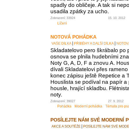
spadly do obličeje. A tak si n
usadila zpátky za ucho.
Zobrazení: 33924
15. 10. 2012
Líčení
NOTOVÁ POHÁDKA
VAŠE DÍLKA
PŘÍBĚHY A DALŠÍ DÍLKA
NOTOV
Skladatelovo pero škrábalo po 
osnova se plnila hudebními zna
Noty G, A, D, F a znovu A. Housl
dívali Skladatelovi přes rameno 
konec zápisu ještě Repetice a 
Houslista se podíval na papír a
housle, hrající skladbu. Flétnist
noty.
Zobrazení: 39027
27. 9. 2012
Pohádka
Moderní pohádka
Témata pro ps
POSÍLEJTE NÁM SVÉ MODERNÍ 
AKCE A SOUTĚŽE
POSÍLEJTE NÁM SVÉ MOD