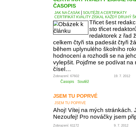
ČASOPIS
JAK NA ČASÁK
SOUTĚŽE A CERTIFIKÁTY
CERTIFIKÁT KVALITY ZÍSKAL KAŽDÝ DRUHÝ Š
Třicet šest redakc
sto třicet redaktorů
redaktorek z řad 
celkem čtyři sta padesát čtyři žák
během uplynulého školního ro
hodnocení a rozhodli se na jeho
vylepšit. Pojďme se podívat na 
čísel…
Zobrazení: 67602
19. 7. 2012
Časopis
Soutěž
JSEM TU POPRVÉ
JSEM TU POPRVÉ
Ahoj! Vítej na mých stránkách. 
Nezoufej! Pro nováčky jsem připr
Zobrazení: 61172
9. 7. 2012