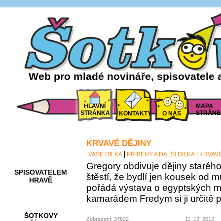
Web pro mladé novináře, spisovatele 
HLAVNÍ
MAPA
STRÁNKA
STRÁNE
KONTAKTY
O NÁS
KRVAVÉ DĚJINY
AKCE A
SOUTĚŽE
VAŠE DÍLKA
PŘÍBĚHY A DALŠÍ DÍLKA
KRVAVÉ
Gregory obdivuje dějiny staréh
SPISOVATELEM
štěstí, že bydlí jen kousek od 
HRAVĚ
pořádá výstava o egyptských 
kamarádem Fredym si ji určitě 
ŠOTKOVY
Zobrazení: 37622
11. 12. 2012