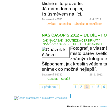
klidně si to prověřte.
Já mám doma opici,
i s úsměvem na líci.
Zobrazení: 48786
4. 4. 2012
Zvířata
Básnička
Básnička o mazlíčkovi
NÁŠ ČASOPIS 2012 – 14. DÍL – 
JAK NA ČASÁK
SOUTĚŽE A CERTIFIKÁTY
NÁŠ ČASOPIS 2012 – 14. DÍL – FOTOGRAFIE
Fotograf je vlastn
místo barev světlo
známým fotograf
Šilpochem, jak kreslit světlem t
snímek co možná nejlepší.
Zobrazení: 58730
28. 3. 2012
Časopis
Soutěž
« předchozí
1
2
3
4
5
6
Realizace: © Abeceda, o. s.
www.a