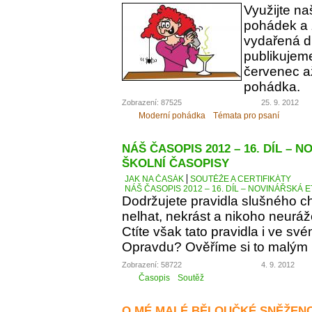
Využijte na
pohádek a 
vydařená dí
publikujem
červenec až
pohádka.
Zobrazení: 87525
25. 9. 2012
Moderní pohádka
Témata pro psaní
NÁŠ ČASOPIS 2012 – 16. DÍL – 
ŠKOLNÍ ČASOPISY
JAK NA ČASÁK
SOUTĚŽE A CERTIFIKÁTY
NÁŠ ČASOPIS 2012 – 16. DÍL – NOVINÁŘSKÁ E
Dodržujete pravidla slušného c
nelhat, nekrást a nikoho neuráž
Ctíte však tato pravidla i ve s
Opravdu? Ověříme si to malým
Zobrazení: 58722
4. 9. 2012
Časopis
Soutěž
O MÉ MALÉ BĚLOUČKÉ SNĚŽEN