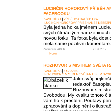
LUCINČIN HOROROVÝ PŘÍBĚH A
FACEBOOKU
VAŠE DÍLKA
PŘÍBĚHY A DALŠÍ DÍLKA
LUCINČIN HOROROVÝ PŘÍBĚH ANEB NEBEZP
Byla jedna holka jménem Lucie, 
svých čtrnáctých narozeninách
novou fotku. Ta fotka byla dost 
měla samé pozitivní komentáře. 
Zobrazení: 44356
21. 6. 2012
Horor
ROZHOVOR S MISTREM SVĚTA 
VAŠE DÍLKA
Z ČASÁKU
ROZHOVOR S MISTREM SVĚTA RADKEM SVO
Jako svůj nejlepší
redaktoři časopis
Rozhovor s mist
Svobodou. My kvalitu tohoto čl
vám ho k přečtení. Poutavý per
zpracování a doplnění o ilustračn