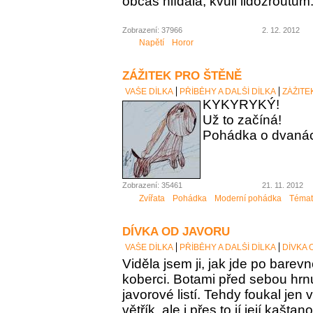
občas hlídala, kvůli lidožroutům
Zobrazení: 37966
2. 12. 2012
Napětí
Horor
ZÁŽITEK PRO ŠTĚNĚ
VAŠE DÍLKA
PŘÍBĚHY A DALŠÍ DÍLKA
ZÁŽITE
KYKYRYKÝ!
Už to začíná!
Pohádka o dvanáct
Zobrazení: 35461
21. 11. 2012
Zvířata
Pohádka
Moderní pohádka
Témat
DÍVKA OD JAVORU
VAŠE DÍLKA
PŘÍBĚHY A DALŠÍ DÍLKA
DÍVKA 
Viděla jsem ji, jak jde po bar
koberci. Botami před sebou hr
javorové listí. Tehdy foukal jen
větřík, ale i přes to jí její kašt