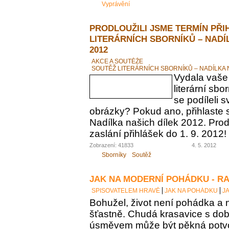
Vyprávění
PRODLOUŽILI JSME TERMÍN PŘI
LITERÁRNÍCH SBORNÍKŮ – NADÍ
2012
AKCE A SOUTĚŽE
SOUTĚŽ LITERÁRNÍCH SBORNÍKŮ – NADÍLKA 
Vydala vaše
literární sbo
se podíleli s
obrázky? Pokud ano, přihlaste 
Nadílka našich dílek 2012. Prod
zaslání přihlášek do 1. 9. 2012!
Zobrazení: 41833
4. 5. 2012
Sborníky
Soutěž
JAK NA MODERNÍ POHÁDKU - R
SPISOVATELEM HRAVĚ
JAK NA POHÁDKU
J
Bohužel, život není pohádka a
šťastně. Chudá krasavice s do
úsměvem může být pěkná potvo