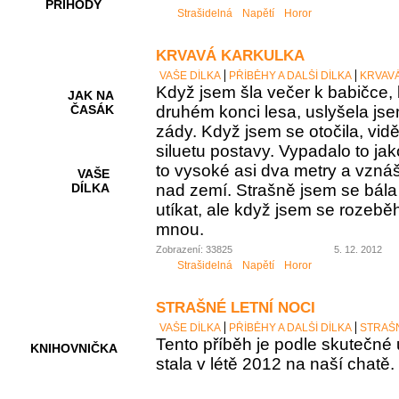
PŘÍHODY
Strašidelná
Napětí
Horor
KRVAVÁ KARKULKA
VAŠE DÍLKA
PŘÍBĚHY A DALŠÍ DÍLKA
KRVAV
Když jsem šla večer k babičce, 
JAK NA
druhém konci lesa, uslyšela j
ČASÁK
zády. Když jsem se otočila, vid
siluetu postavy. Vypadalo to ja
to vysoké asi dva metry a vzná
VAŠE
nad zemí. Strašně jsem se bála 
DÍLKA
utíkat, ale když jsem se rozeběh
mnou.
Zobrazení: 33825
5. 12. 2012
HRY A
KVÍZY
Strašidelná
Napětí
Horor
STRAŠNÉ LETNÍ NOCI
VAŠE DÍLKA
PŘÍBĚHY A DALŠÍ DÍLKA
STRAŠN
Tento příběh je podle skutečné u
KNIHOVNIČKA
stala v létě 2012 na naší chatě.