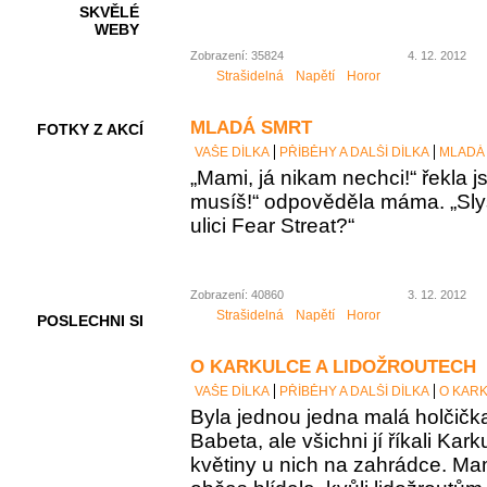
SKVĚLÉ
WEBY
Zobrazení: 35824
4. 12. 2012
Strašidelná
Napětí
Horor
MLADÁ SMRT
FOTKY Z AKCÍ
VAŠE DÍLKA
PŘÍBĚHY A DALŠÍ DÍLKA
MLADÁ
„Mami, já nikam nechci!“ řekla j
musíš!“ odpověděla máma. „Slyše
ulici Fear Streat?“
VIDEA
Zobrazení: 40860
3. 12. 2012
Strašidelná
Napětí
Horor
POSLECHNI SI
O KARKULCE A LIDOŽROUTECH
VAŠE DÍLKA
PŘÍBĚHY A DALŠÍ DÍLKA
O KAR
Byla jednou jedna malá holčičk
Babeta, ale všichni jí říkali Kar
květiny u nich na zahrádce. Mam