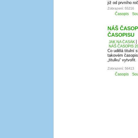
již od prvního r
Zobrazení: 55216
Časopis
Sou
NÁŠ ČASOPI
ČASOPISU
JAK NA ČASÁK
NÁŠ ČASOPIS 20
Co udělá titulní
takovém časopis
„titulku“ vytvořit.
Zobrazení: 56413
Časopis
Sou