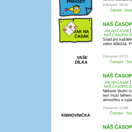
PŘÍHODY
Zobrazení: 56530
Článek
Sou
NÁŠ ČASOPI
JAK NA ČASÁK
JAK NA
NÁŠ ČASOPIS 20
ČASÁK
Snad pro každého
velmi důležitá. 
Zobrazení: 61717
VAŠE
Časopis
Sou
DÍLKA
NÁŠ ČASOPI
JAK NA ČASÁK
HRY A
NÁŠ ČASOPIS 20
KVÍZY
Některé školní č
text musí během 
atmosféru a vyjá
Zobrazení: 61388
Časopis
Sou
KNIHOVNIČKA
NÁŠ ČASOPI