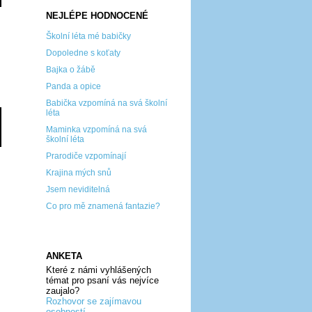
NEJLÉPE HODNOCENÉ
Školní léta mé babičky
Dopoledne s koťaty
Bajka o žábě
Panda a opice
Babička vzpomíná na svá školní
léta
Maminka vzpomíná na svá
školní léta
Prarodiče vzpomínají
Krajina mých snů
Jsem neviditelná
Co pro mě znamená fantazie?
ANKETA
Které z námi vyhlášených
témat pro psaní vás nejvíce
zaujalo?
Rozhovor se zajímavou
osobností...