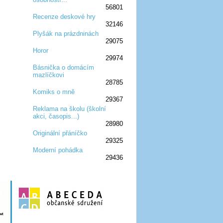
56801
Recenze deskové hry
32146
:D
:D
:D
:D
:D
Plyšák na prázdninách
29075
:D
:D
:D
Horor
29974
:D
:D
:D
Básnička o domácím
mazlíčkovi
:D
:D
:D
28785
Komiks o mně
29367
:D
:D
:D
Reklama na školu (školní
akci, časopis...)
:D
:D
:D
28980
Originální přáníčko
29325
:D
:D
:D
Moderní pohádka
29436
:D
:D
:D
:D
:D
:D