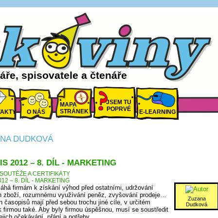
ře, spisovatele a čtenáře
JSEM TU
MAPA
POPRVÉ
STRÁNEK
AKTY
O NÁS
E-LEARNING
ANA DUDKOVÁ
S 2012 – 8. DÍL - MARKETING
SOUTĚŽE A CERTIFIKÁTY
12 – 8. DÍL - MARKETING
há firmám k získání výhod před ostatními, udržování
ch zboží, rozumnému využívání peněz, zvyšování prodeje…
Zuzana
 časopisů mají před sebou trochu jiné cíle, v určitém
Dudková
 firmou také. Aby byly firmou úspěšnou, musí se soustředit
ejich očekávání, přání a potřeby.