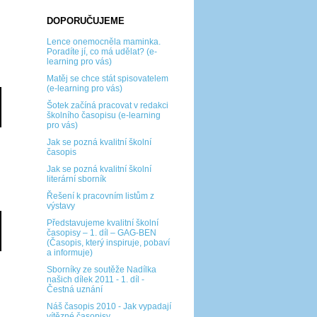
DOPORUČUJEME
Lence onemocněla maminka.
Poradíte jí, co má udělat? (e-
learning pro vás)
Matěj se chce stát spisovatelem
(e-learning pro vás)
Šotek začíná pracovat v redakci
školního časopisu (e-learning
pro vás)
Jak se pozná kvalitní školní
časopis
Jak se pozná kvalitní školní
literární sborník
Řešení k pracovním listům z
výstavy
Představujeme kvalitní školní
časopisy – 1. díl – GAG-BEN
(Časopis, který inspiruje, pobaví
a informuje)
Sborníky ze soutěže Nadílka
našich dílek 2011 - 1. díl -
Čestná uznání
Náš časopis 2010 - Jak vypadají
vítězné časopisy