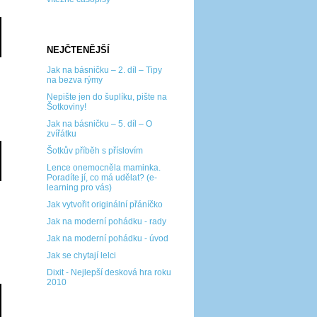
NEJČTENĚJŠÍ
Jak na básničku – 2. díl – Tipy
na bezva rýmy
Nepište jen do šuplíku, pište na
Šotkoviny!
Jak na básničku – 5. díl – O
zvířátku
Šotkův příběh s příslovím
Lence onemocněla maminka.
Poradíte jí, co má udělat? (e-
learning pro vás)
Jak vytvořit originální přáníčko
Jak na moderní pohádku - rady
Jak na moderní pohádku - úvod
Jak se chytají lelci
Dixit - Nejlepší desková hra roku
2010