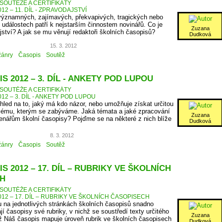
SOUTĚŽE A CERTIFIKÁTY
12 – 11. DÍL - ZPRAVODAJSTVÍ
 významných, zajímavých, překvapivých, tragických nebo
h událostech patří k nejstarším činnostem novinářů. Co je
Zuzana
ství? A jak se mu věnují redaktoři školních časopisů?
Dudková
15. 3. 2012
žánry
Časopis
Soutěž
S 2012 – 3. DÍL - ANKETY POD LUPOU
SOUTĚŽE A CERTIFIKÁTY
12 – 3. DÍL - ANKETY POD LUPOU
hled na to, jaký má kdo názor, nebo umožňuje získat určitou
blému, kterým se zabýváme. Jaká témata a jaké zpracování
Zuzana
enářům školní časopisy? Pojďme se na některé z nich blíže
Dudková
8. 3. 2012
žánry
Časopis
Soutěž
S 2012 – 17. DÍL – RUBRIKY VE ŠKOLNÍCH
H
SOUTĚŽE A CERTIFIKÁTY
12 – 17. DÍL – RUBRIKY VE ŠKOLNÍCH ČASOPISECH
 na jednotlivých stránkách školních časopisů snadno
jí časopisy své rubriky, v nichž se soustředí texty určitého
Zuzana
 Náš časopis mapuje úroveň rubrik ve školních časopisech
Dudková