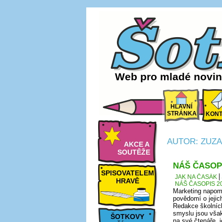
Web pro mladé noviná
HLAVNÍ
STRÁNKA
KONT
AUTOR: ZUZ
AKCE A
SOUTĚŽE
NÁŠ ČASOPI
SPISOVATELEM
JAK NA ČASÁK
HRAVĚ
NÁŠ ČASOPIS 20
Marketing napomá
povědomí o jeji
Redakce školních
smyslu jsou však
ŠOTKOVY
na své čtenáře, j