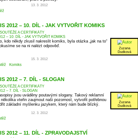
13. 3. 2012
těž
S 2012 – 10. DÍL - JAK VYTVOŘIT KOMIKS
SOUTĚŽE A CERTIFIKÁTY
12 – 10. DÍL - JAK VYTVOŘIT KOMIKS
, kdo někdy zkusil nakreslit komiks, byla otázka „jak na to“
Pokusíme se na ni nalézt odpověď.
Zuzana
Dudková
15. 3. 2012
těž
Komiks
S 2012 – 7. DÍL - SLOGAN
SOUTĚŽE A CERTIFIKÁTY
12 – 7. DÍL - SLOGAN
asopisy jsou uváděny poutavými slogany. Takový reklamní
několika vteřin zaujmout naši pozornost, vytvořit potřebnou
Zuzana
dřit základní myšlenku jazykem, který nám bude blízký.
Dudková
12. 3. 2012
těž
S 2012 – 11. DÍL - ZPRAVODAJSTVÍ