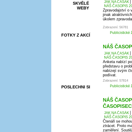
JAK NA ČASÁK
SKVĚLÉ
NÁŠ ČASOPIS 20
WEBY
Zpravodajství o
jinak atraktivníc
úkolem zpravodaj
Zobrazení: 56781
Publicistické 
FOTKY Z AKCÍ
NÁŠ ČASOPI
JAK NA ČASÁK
NÁŠ ČASOPIS 20
VIDEA
Anketa nabízí po
představu o pro
nabízejí svým čt
podívat.
Zobrazení: 57814
Publicistické 
POSLECHNI SI
NÁŠ ČASOPI
ČASOPISEC
JAK NA ČASÁK
NÁŠ ČASOPIS 20
Čtenáři se mohou
ztrácet. Proto ma
zaměření. Soutěž