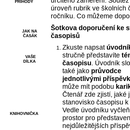
určitého zaměření. Soutě
PŘÍHODY
úroveň rubrik ve školních 
ročníku. Co můžeme dopor
Šotkova doporučení ke s
JAK NA
časopisů
ČASÁK
Zkuste napsat
úvodní
stručně představíte
té
VAŠE
DÍLKA
časopisu
. Úvodník sl
také jako
průvodce
jednotlivými příspěv
HRY A
může mít podobu
kari
KVÍZY
Čtenář zde zjistí, jaké 
stanovisko časopisu k
Vedle úvodníku vyčleň
KNIHOVNIČKA
prostor pro představen
nejdůležitějších přísp