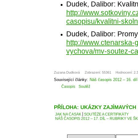
Dudek, Dalibor: Kvalitn
http://www.sotkoviny.c
casopisu/kvalitni-skol
Dudek, Dalibor: Promyš
http://www.ctenarska-
vychova/mv-soutez-ca
Zuzana Dudková
Zobrazení: 55361
Hodnocení: 2.3
Související články:
Náš časopis 2012 – 16. díl
Časopis
Soutěž
PŘÍLOHA: UKÁZKY ZAJÍMAVÝCH
JAK NA ČASÁK
SOUTĚŽE A CERTIFIKÁTY
NÁŠ ČASOPIS 2012 – 17. DÍL – RUBRIKY VE