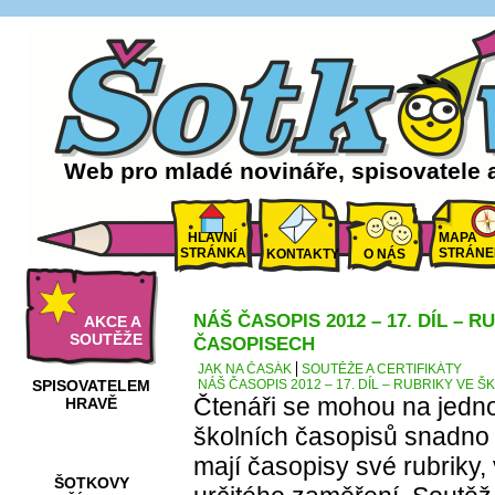
Web pro mladé novináře, spisovatele 
HLAVNÍ
MAPA
STRÁNKA
STRÁNE
KONTAKTY
O NÁS
NÁŠ ČASOPIS 2012 – 17. DÍL – 
AKCE A
SOUTĚŽE
ČASOPISECH
JAK NA ČASÁK
SOUTĚŽE A CERTIFIKÁTY
SPISOVATELEM
NÁŠ ČASOPIS 2012 – 17. DÍL – RUBRIKY VE
Čtenáři se mohou na jedno
HRAVĚ
školních časopisů snadno 
mají časopisy své rubriky, 
ŠOTKOVY