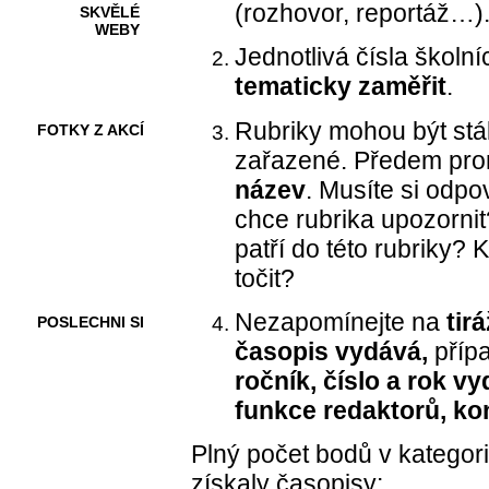
(rozhovor, reportáž…)
SKVĚLÉ
WEBY
Jednotlivá čísla školn
tematicky zaměřit
.
Rubriky mohou být stál
FOTKY Z AKCÍ
zařazené. Předem prom
název
. Musíte si odpo
chce rubrika upozornit?
VIDEA
patří do této rubriky?
točit?
Nezapomínejte na
tirá
POSLECHNI SI
časopis vydává,
příp
ročník, číslo a rok v
funkce redaktorů, ko
Plný počet bodů v kategori
získaly časopisy: