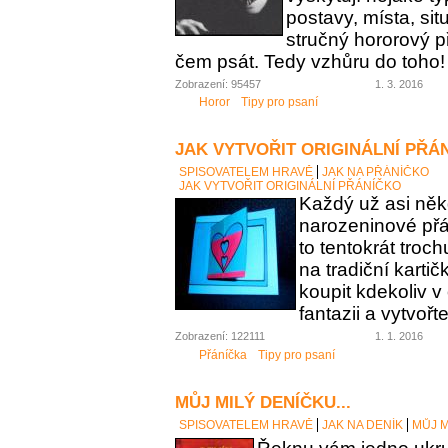
postavy, místa, sit
stručný hororový p
čem psát. Tedy vzhůru do toho!
Zobrazení: 95457
1. 3. 2016
Horor
Tipy pro psaní
JAK VYTVOŘIT ORIGINÁLNÍ PŘÁ
SPISOVATELEM HRAVĚ
JAK NA PŘÁNÍČKO
JAK VYTVOŘIT ORIGINÁLNÍ PŘÁNÍČKO
Každý už asi něk
narozeninové přán
to tentokrát troc
na tradiční karti
koupit kdekoliv 
fantazii a vytvořt
Zobrazení: 122111
1. 1. 2016
Přáníčka
Tipy pro psaní
MŮJ MILÝ DENÍČKU...
SPISOVATELEM HRAVĚ
JAK NA DENÍK
MŮJ M