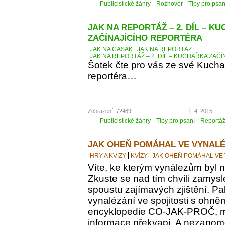
Publicistické žánry
Rozhovor
Tipy pro psan
JAK NA REPORTÁŽ – 2. DÍL – K
ZAČÍNAJÍCÍHO REPORTÉRA
JAK NA ČASÁK
JAK NA REPORTÁŽ
JAK NA REPORTÁŽ – 2. DÍL – KUCHAŘKA ZAČ
Šotek čte pro vás ze své Kucha
reportéra…
Zobrazení: 72469
1. 4. 2015
Publicistické žánry
Tipy pro psaní
Reportá
JAK OHEŇ POMÁHAL VE VYNALÉ
HRY A KVÍZY
KVÍZY
JAK OHEŇ POMÁHAL VE
Víte, ke kterým vynálezům byl
Zkuste se nad tím chvíli zamyslet
spoustu zajímavých zjištění. Pak
vynalézání ve spojitosti s ohně
encyklopedie CO-JAK-PROČ, m
informace překvapí. A nezapomeň