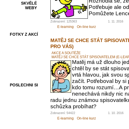
Rozhodla se, ž
SKVĚLÉ
Potřebuje ale od
WEBY
Pomůžete Lenc
Zobrazení: 125363
1. 11. 2016
E-learning
On-line kurz
FOTKY Z AKCÍ
MATĚJ SE CHCE STÁT SPISOVAT
PRO VÁS)
AKCE A SOUTĚŽE
MATĚJ SE CHCE STÁT SPISOVATELEM (E-LEA
VIDEA
Matěj má už dlouho jed
chtěl by se stát spiso
vrtá hlavou, jak svou 
začít. Potřeboval by s
POSLECHNI SI
kdo tomu rozumí…A pr
nenechává nikdy nic n
radu jednu známou spisovatelku.
schůzka probíhat?
Zobrazení: 54422
1. 10. 2016
E-learning
On-line kurz