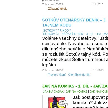
Zobrazení: 53379
1. 11. 2015
Zábavné úkoly
ŠOTKŮV ČTENÁŘSKÝ DENÍK – 3. 
TAJNÉM KÓDU
ŠOTKOVY PŘÍHODY
ŠOTKŮV ČTENÁŘSKÝ DENÍK – 3. DÍL – PÁTRÁ
Voláme všechny detektivy, lušti
spisovatele. Neváhejte a směle
dílu našeho seriálu o čtenářsk
se rozluštit Šotkův tajný kód. Po
můžete zkusit Šotka trumfnout a 
lepším.
Zobrazení: 76936
1. 10. 2015
Tipy pro čtení
Čtenářský deník
JAK NA KOMIKS - 1. DÍL - JAK ZA
JAK NA ČASÁK
JAK NA KOMIKS
JAK NA KOMIK
Jak postupovat p
komiksu? Jak vzn
obrazech? Násle