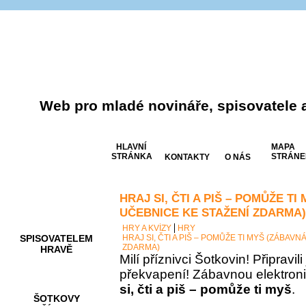
Web pro mladé novináře, spisovatele 
HLAVNÍ
MAPA
STRÁNKA
STRÁNE
KONTAKTY
O NÁS
HRAJ SI, ČTI A PIŠ – POMŮŽE T
AKCE A
SOUTĚŽE
UČEBNICE KE STAŽENÍ ZDARMA)
HRY A KVÍZY
HRY
SPISOVATELEM
HRAJ SI, ČTI A PIŠ – POMŮŽE TI MYŠ (ZÁBAV
ZDARMA)
HRAVĚ
Milí příznivci Šotkovin! Připravil
překvapení! Zábavnou elektron
si, čti a piš – pomůže ti myš
.
ŠOTKOVY