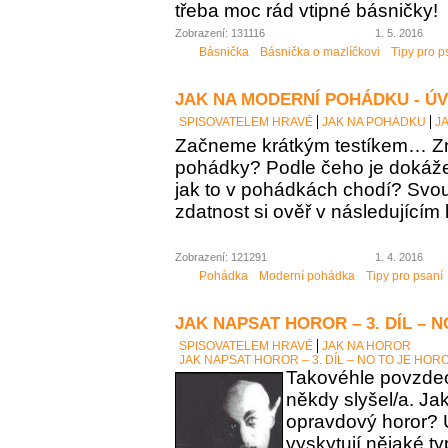
třeba moc rád vtipné básničky!
Zobrazení: 131116
1. 5. 2016
Básnička
Básnička o mazlíčkovi
Tipy pro p
JAK NA MODERNÍ POHÁDKU - Ú
SPISOVATELEM HRAVĚ
JAK NA POHÁDKU
J
Začneme krátkým testíkem… Zn
pohádky? Podle čeho je dokáž
jak to v pohádkách chodí? Sv
zdatnost si ověř v následujícím 
Zobrazení: 121291
1. 4. 2016
Pohádka
Moderní pohádka
Tipy pro psaní
JAK NAPSAT HOROR – 3. DÍL – 
SPISOVATELEM HRAVĚ
JAK NA HOROR
JAK NAPSAT HOROR – 3. DÍL – NO TO JE HOR
Takovéhle povzdech
někdy slyšel/a. Ja
opravdový horor? 
vyskytují nějaké t