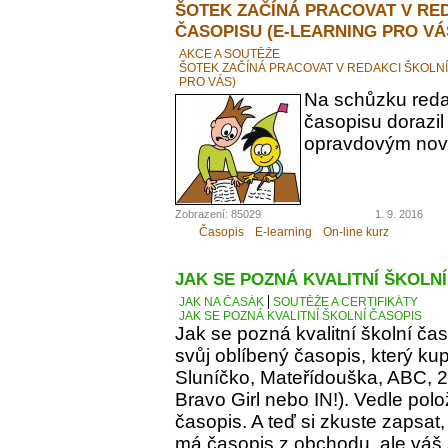
ŠOTEK ZAČÍNÁ PRACOVAT V RE
ČASOPISU (E-LEARNING PRO VÁ
AKCE A SOUTĚŽE
ŠOTEK ZAČÍNÁ PRACOVAT V REDAKCI ŠKOLN
PRO VÁS)
Na schůzku reda
časopisu dorazil
opravdovým novi
Zobrazení: 85029
1. 9. 2016
Časopis
E-learning
On-line kurz
JAK SE POZNÁ KVALITNÍ ŠKOLN
JAK NA ČASÁK
SOUTĚŽE A CERTIFIKÁTY
JAK SE POZNÁ KVALITNÍ ŠKOLNÍ ČASOPIS
Jak se pozná kvalitní školní ča
svůj oblíbený časopis, který kupu
Sluníčko, Mateřídouška, ABC, 21.
Bravo Girl nebo IN!). Vedle polo
časopis. A teď si zkuste zapsat
má časopis z obchodu, ale váš