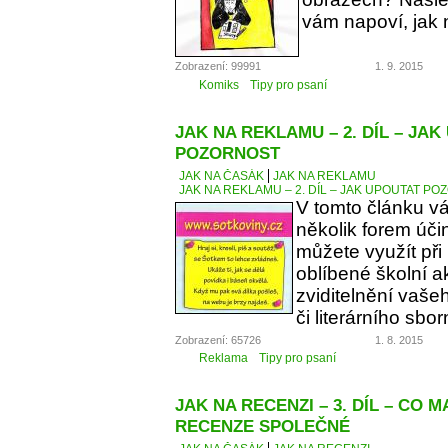
vám napoví, jak 
Zobrazení: 99991
1. 9. 2015
Komiks
Tipy pro psaní
JAK NA REKLAMU – 2. DÍL – JA
POZORNOST
JAK NA ČASÁK
JAK NA REKLAMU
JAK NA REKLAMU – 2. DÍL – JAK UPOUTAT P
V tomto článku v
několik forem úči
můžete využít při
oblíbené školní a
zviditelnění vaše
či literárního sbor
Zobrazení: 65726
1. 8. 2015
Reklama
Tipy pro psaní
JAK NA RECENZI – 3. DÍL – CO 
RECENZE SPOLEČNÉ