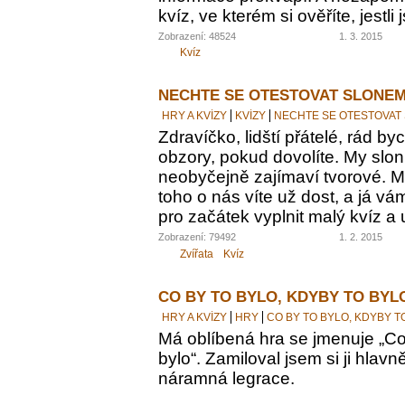
kvíz, ve kterém si ověříte, jestl
Zobrazení: 48524
1. 3. 2015
Kvíz
NECHTE SE OTESTOVAT SLONEM
HRY A KVÍZY
KVÍZY
NECHTE SE OTESTOVAT
Zdravíčko, lidští přátelé, rád by
obzory, pokud dovolíte. My sloni
neobyčejně zajímaví tvorové. M
toho o nás víte už dost, a já vám
pro začátek vyplnit malý kvíz a 
Zobrazení: 79492
1. 2. 2015
Zvířata
Kvíz
CO BY TO BYLO, KDYBY TO BYL
HRY A KVÍZY
HRY
CO BY TO BYLO, KDYBY T
Má oblíbená hra se jmenuje „Co 
bylo“. Zamiloval jsem si ji hlavn
náramná legrace.