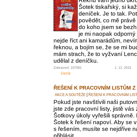
Řeknu vám jedno ukrut
Šotek tiskařský, si ka
deníček. Je to tak. Po
povědět, co mě právě 
do koho jsem se bezh
je mi naopak odporný 
nejde říct ani kamarádům, nevím
řeknou, a bojím se, že se mi bu
mám strach, že to vyžvaní Lence
udělal z deníčku.
Zobrazení: 107581
1. 12. 2015
Deník
ŘEŠENÍ K PRACOVNÍM LISTŮM Z
AKCE A SOUTĚŽE
ŘEŠENÍ K PRACOVNÍM LIS
Pokud jste navštívili naši putovn
jste zde pracovní listy, jistě vás z
Šotkovy úkoly vyřešili správně.
Šotek k řešení napoví. Aby se v
s řešením, musíte se nejdříve n
přihlásit.