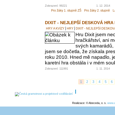
Zobrazení: 99221
1. 12. 2014
Pro žáky 1. stupně ZŠ
Pro žáky 2. stupně
L
DIXIT - NEJLEPŠÍ DESKOVÁ HRA
HRY A KVÍZY
HRY
DIXIT - NEJLEPŠÍ DESKO
Hru Dixit jsem neo
hračkářství, ani 
svých kamarádů, a
jsem se dočetla, že získala pre
roku 2010. Hned mě napadlo, jes
karetní hra obstála i v mém s
Zobrazení: 111991
1. 11. 2014
1
2
3
4
5
6
Realizace: © Abeceda, o. s.
www.a