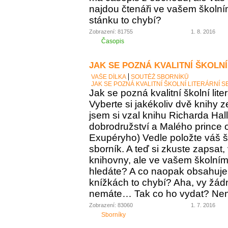
najdou čtenáři ve vašem školní
stánku to chybí?
Zobrazení: 81755
1. 8. 2016
Časopis
JAK SE POZNÁ KVALITNÍ ŠKOLNÍ
VAŠE DÍLKA
SOUTĚŽ SBORNÍKŮ
JAK SE POZNÁ KVALITNÍ ŠKOLNÍ LITERÁRNÍ 
Jak se pozná kvalitní školní lite
Vyberte si jakékoliv dvě knihy z
jsem si vzal knihu Richarda Ha
dobrodružství a Malého prince o
Exupéryho) Vedle položte váš ško
sborník. A teď si zkuste zapsat,
knihovny, ale ve vašem školním 
hledáte? A co naopak obsahuje vá
knížkách to chybí? Aha, vy žádný
nemáte… Tak co ho vydat? Není 
Zobrazení: 83060
1. 7. 2016
Sborníky