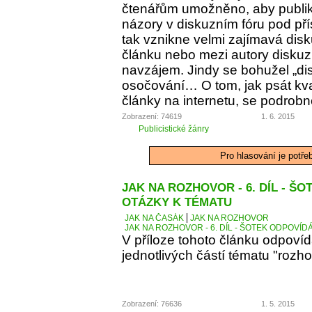
čtenářům umožněno, aby publiko
názory v diskuzním fóru pod p
tak vznikne velmi zajímavá dis
článku nebo mezi autory diskuz
navzájem. Jindy se bohužel „d
osočování… O tom, jak psát kva
články na internetu, se podrobn
Zobrazení: 74619
1. 6. 2015
Publicistické žánry
Pro hlasování je potře
JAK NA ROZHOVOR - 6. DÍL - Š
OTÁZKY K TÉMATU
JAK NA ČASÁK
JAK NA ROZHOVOR
JAK NA ROZHOVOR - 6. DÍL - ŠOTEK ODPOVÍD
V příloze tohoto článku odpoví
jednotlivých částí tématu "rozho
Zobrazení: 76636
1. 5. 2015