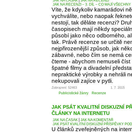
JAK NA ČASÁK
JAK NA RECENZI
JAK NA RECENZI – 3. DÍL – CO MAJÍ VŠECH
Víte, že kdykoliv kamarádovi ně
vychválíte, nebo naopak řeknete
nestojí, tak děláte recenzi? Dru
časopisech mají někdy speciáln
působí jako něco odborného, al
tak. Právě recenze se určitě ne
nejpřirozenější způsob, jak něko
zábavné, nebo čím se nemá cen
čteme - abychom nemuseli číst 
špatné filmy a divadelní předst
nepraktické výrobky a nehráli 
nekupovali zajíce v pytli.
Zobrazení: 52463
1. 7. 2015
Publicistické žánry
Recenze
JAK PSÁT KVALITNÍ DISKUZNÍ P
ČLÁNKY NA INTERNETU
JAK NA ČASÁK
JAK NA KOMENTÁŘ
JAK PSÁT KVALITNÍ DISKUZNÍ PŘÍSPĚVKY PO
U článků zveřejněných na inter