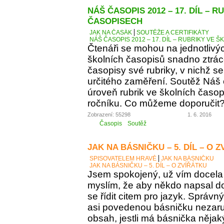
NÁŠ ČASOPIS 2012 – 17. DÍL – 
ČASOPISECH
JAK NA ČASÁK
SOUTĚŽE A CERTIFIKÁTY
NÁŠ ČASOPIS 2012 – 17. DÍL – RUBRIKY VE
Čtenáři se mohou na jednotlivý
školních časopisů snadno ztráce
časopisy své rubriky, v nichž se
určitého zaměření. Soutěž Náš
úroveň rubrik ve školních časop
ročníku. Co můžeme doporučit
Zobrazení: 55298
1. 6. 2016
Časopis
Soutěž
JAK NA BÁSNIČKU – 5. DÍL – O 
SPISOVATELEM HRAVĚ
JAK NA BÁSNIČKU
JAK NA BÁSNIČKU – 5. DÍL – O ZVÍŘÁTKU
Jsem spokojený, už vím docela 
myslím, že aby někdo napsal d
se řídit citem pro jazyk. Správn
asi povedenou básničku nezaručí
obsah, jestli má básnička něja