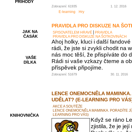
PŘÍHODY
Zobrazení: 61935
1. 12. 2016
E-learning
Hry
PRAVIDLA PRO DISKUZE NA ŠO
JAK NA
SPISOVATELEM HRAVĚ
PRAVIDLA
ČASÁK
PRAVIDLA PRO DISKUZE NA ŠOTKOVINÁCH
Ahoj holky, kluci i další fando
rádi, že jste si zvykli chodit na
nás moc těší, že přispíváte do d
VAŠE
Rádi si vaše vzkazy čteme a ob
DÍLKA
příspěvek připojíme.
Zobrazení: 51679
30. 11. 2016
HRY A
KVÍZY
LENCE ONEMOCNĚLA MAMINKA. 
UDĚLAT? (E-LEARNING PRO VÁS
AKCE A SOUTĚŽE
LENCE ONEMOCNĚLA MAMINKA. PORADÍTE JÍ,
LEARNING PRO VÁS)
KNIHOVNIČKA
Když se ráno Le
zjistila, že je 