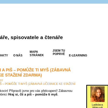
ře, spisovatele a čtenáře
JSEM TU
MAPA
POPRVÉ
STRÁNEK
AKTY
O NÁS
E-LEARNING
TI A PIŠ – POMŮŽE TI MYŠ (ZÁBAVNÁ
KE STAŽENÍ ZDARMA)
RY
 PIŠ – POMŮŽE TI MYŠ (ZÁBAVNÁ UČEBNICE KE STAŽENÍ
tkovin! Připravili jsme pro vás překvapení! Zábavnou
ebnici
Hraj si, čti a piš – pomůže ti myš
.
Ladislava
Whitcroft