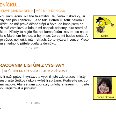
ENÍČKU...
 HRAVĚ
JAK NA DENÍK
MŮJ MILÝ DENÍČKU...
knu vám jedno ukrutné tajemství. Já, Šotek tiskařský, si
ždý den píšu deníček. Je to tak. Potřebuju totiž někomu
vědět, co mě právě děsně trápí a štve, do koho jsem se
zhlavě zamiloval a kdo je mi naopak odporný jako smrdutá
oštice. Někdy to nejde říct ani kamarádům, nevím, co na to
jta s Martinem řeknou, a bojím se, že se mi budou smát. A
Šotek
 je vůbec nejhorší, mám strach, že to vyžvaní Lence. Proto
em si jednoho přítele udělal z deníčku.
1. 12. 2015
PRACOVNÍM LISTŮM Z VÝSTAVY
E
ŘEŠENÍ K PRACOVNÍM LISTŮM Z VÝSTAVY
vili naši putovní výstavu a vyplnili jste zde pracovní listy,
 jestli jste Šotkovy úkoly vyřešili správně. Podívejte se, co
ní napoví. Aby se vám zobrazily přílohy s řešením, musíte
bu registovat a přihlásit.
Tereza Srpová
1. 11. 2015
y