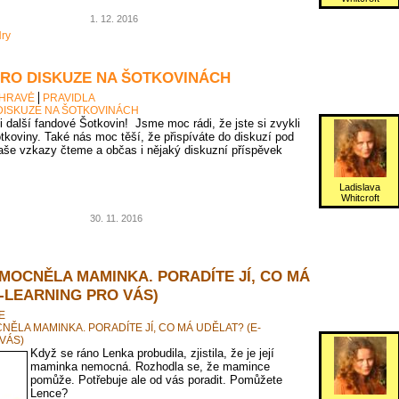
1. 12. 2016
ry
PRO DISKUZE NA ŠOTKOVINÁCH
 HRAVĚ
PRAVIDLA
DISKUZE NA ŠOTKOVINÁCH
 i další fandové Šotkovin! Jsme moc rádi, že jste si zvykli
tkoviny. Také nás moc těší, že přispíváte do diskuzí pod
vaše vzkazy čteme a občas i nějaký diskuzní příspěvek
Ladislava
Whitcroft
30. 11. 2016
MOCNĚLA MAMINKA. PORADÍTE JÍ, CO MÁ
-LEARNING PRO VÁS)
E
ĚLA MAMINKA. PORADÍTE JÍ, CO MÁ UDĚLAT? (E-
VÁS)
Když se ráno Lenka probudila, zjistila, že je její
maminka nemocná. Rozhodla se, že mamince
pomůže. Potřebuje ale od vás poradit. Pomůžete
Lence?