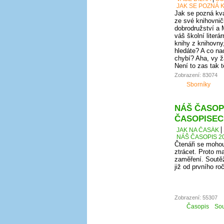
JAK SE POZNÁ K
Jak se pozná kval
ze své knihovnič
dobrodružství a 
váš školní literá
knihy z knihovny
hledáte? A co nao
chybí? Aha, vy ž
Není to zas tak 
Zobrazení: 83074
Sborníky
NÁŠ ČASOPI
ČASOPISEC
JAK NA ČASÁK
NÁŠ ČASOPIS 20
Čtenáři se mohou
ztrácet. Proto ma
zaměření. Soutěž
již od prvního r
Zobrazení: 55307
Časopis
Sou