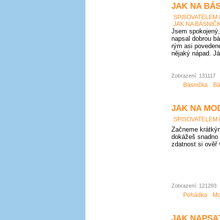
JAK NA BÁS
SPISOVATELEM
JAK NA BÁSNIČK
Jsem spokojený, 
napsal dobrou bá
rým asi povedeno
nějaký nápad. Já
Zobrazení: 131117
Básnička
Bá
JAK NA MO
SPISOVATELEM
Začneme krátkým
dokážeš snadno 
zdatnost si ověř
Zobrazení: 121293
Pohádka
Mo
JAK NAPSAT