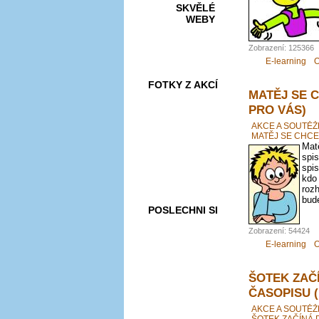
SKVĚLÉ
WEBY
Zobrazení: 125366
E-learning
O
FOTKY Z AKCÍ
MATĚJ SE 
PRO VÁS)
AKCE A SOUTĚŽ
MATĚJ SE CHCE
Matě
VIDEA
spis
spis
kdo
roz
bude
POSLECHNI SI
Zobrazení: 54424
E-learning
O
ŠOTEK ZAČ
ČASOPISU 
AKCE A SOUTĚŽ
ŠOTEK ZAČÍNÁ 