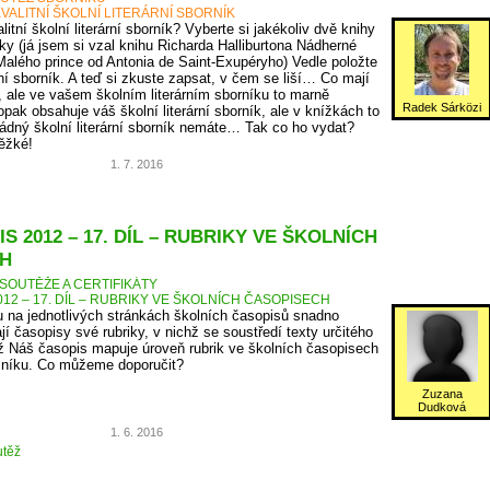
VALITNÍ ŠKOLNÍ LITERÁRNÍ SBORNÍK
itní školní literární sborník? Vyberte si jakékoliv dvě knihy
ky (já jsem si vzal knihu Richarda Halliburtona Nádherné
Malého prince od Antonia de Saint-Exupéryho) Vedle položte
rní sborník. A teď si zkuste zapsat, v čem se liší… Co mají
, ale ve vašem školním literárním sborníku to marně
Radek Sárközi
pak obsahuje váš školní literární sborník, ale v knížkách to
ádný školní literární sborník nemáte… Tak co ho vydat?
těžké!
1. 7. 2016
S 2012 – 17. DÍL – RUBRIKY VE ŠKOLNÍCH
H
SOUTĚŽE A CERTIFIKÁTY
12 – 17. DÍL – RUBRIKY VE ŠKOLNÍCH ČASOPISECH
 na jednotlivých stránkách školních časopisů snadno
jí časopisy své rubriky, v nichž se soustředí texty určitého
 Náš časopis mapuje úroveň rubrik ve školních časopisech
očníku. Co můžeme doporučit?
Zuzana
Dudková
1. 6. 2016
těž