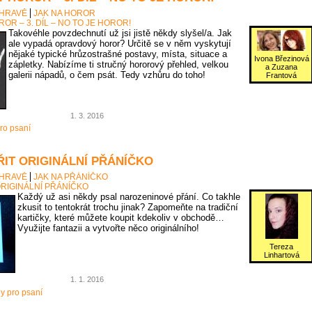
 HRAVĚ
JAK NA HOROR
OR – 3. DÍL – NO TO JE HOROR!
Takovéhle povzdechnutí už jsi jistě někdy slyšel/a. Jak
ale vypadá opravdový horor? Určitě se v něm vyskytují
nějaké typické hrůzostrašné postavy, místa, situace a
Ivona Březinová
zápletky. Nabízíme ti stručný hororový přehled, velkou
a Zuzana
galerii nápadů, o čem psát. Tedy vzhůru do toho!
Frantová
1. 3. 2016
ro psaní
ŘIT ORIGINÁLNÍ PŘÁNÍČKO
 HRAVĚ
JAK NA PŘÁNÍČKO
ORIGINÁLNÍ PŘÁNÍČKO
Každý už asi někdy psal narozeninové přání. Co takhle
zkusit to tentokrát trochu jinak? Zapomeňte na tradiční
kartičky, které můžete koupit kdekoliv v obchodě…
Využijte fantazii a vytvořte něco originálního!
Tereza
Linhartová
1. 1. 2016
py pro psaní