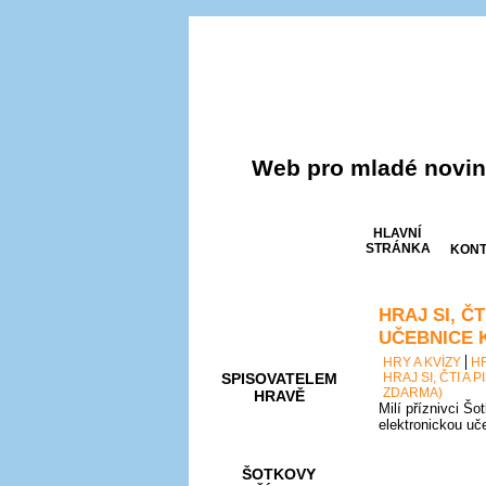
Web pro mladé noviná
HLAVNÍ
STRÁNKA
KONT
HRAJ SI, Č
AKCE A
SOUTĚŽE
UČEBNICE 
HRY A KVÍZY
H
SPISOVATELEM
HRAJ SI, ČTI A
ZDARMA)
HRAVĚ
Milí příznivci Šo
elektronickou uč
ŠOTKOVY