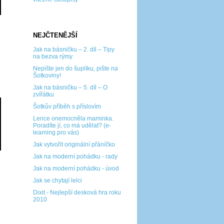
NEJČTENĚJŠÍ
Jak na básničku – 2. díl – Tipy
na bezva rýmy
Nepište jen do šuplíku, pište na
Šotkoviny!
Jak na básničku – 5. díl – O
zvířátku
Šotkův příběh s příslovím
Lence onemocněla maminka.
Poradíte jí, co má udělat? (e-
learning pro vás)
Jak vytvořit originální přáníčko
Jak na moderní pohádku - rady
Jak na moderní pohádku - úvod
Jak se chytají lelci
Dixit - Nejlepší desková hra roku
2010