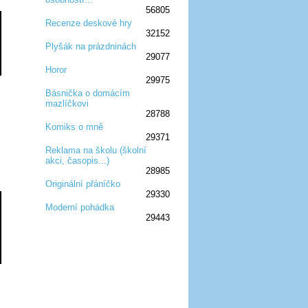
56805
Recenze deskové hry
32152
:D
:D
:D
:D
:D
Plyšák na prázdninách
29077
:D
:D
:D
Horor
29975
:D
:D
:D
Básnička o domácím
mazlíčkovi
:D
:D
:D
28788
Komiks o mně
29371
:D
:D
:D
Reklama na školu (školní
akci, časopis...)
:D
:D
:D
28985
Originální přáníčko
29330
:D
:D
:D
Moderní pohádka
29443
:D
:D
:D
:D
:D
:D