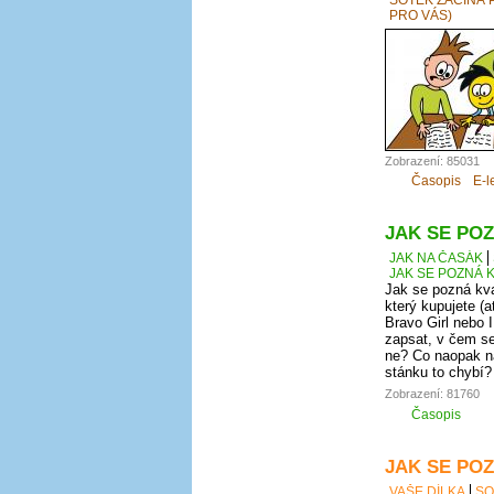
PRO VÁS)
Zobrazení: 85031
Časopis
E-l
JAK SE POZ
JAK NA ČASÁK
JAK SE POZNÁ K
Jak se pozná kva
který kupujete (a
Bravo Girl nebo I
zapsat, v čem se
ne? Co naopak na
stánku to chybí?
Zobrazení: 81760
Časopis
JAK SE POZ
VAŠE DÍLKA
SO