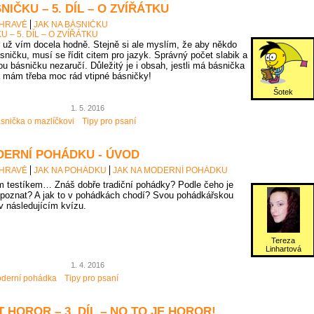
NIČKU – 5. DÍL – O ZVÍŘÁTKU
 HRAVĚ
JAK NA BÁSNIČKU
U – 5. DÍL – O ZVÍŘÁTKU
už vím docela hodně. Stejně si ale myslím, že aby někdo
sničku, musí se řídit citem pro jazyk. Správný počet slabik a
u básničku nezaručí. Důležitý je i obsah, jestli má básnička
 mám třeba moc rád vtipné básničky!
Šotek
1. 5. 2016
snička o mazlíčkovi
Tipy pro psaní
DERNÍ POHÁDKU - ÚVOD
 HRAVĚ
JAK NA POHÁDKU
JAK NA MODERNÍ POHÁDKU
 testíkem… Znáš dobře tradiční pohádky? Podle čeho je
poznat? A jak to v pohádkách chodí? Svou pohádkářskou
 v následujícím kvízu.
Tereza
Linhartová
1. 4. 2016
derní pohádka
Tipy pro psaní
 HOROR – 3. DÍL – NO TO JE HOROR!