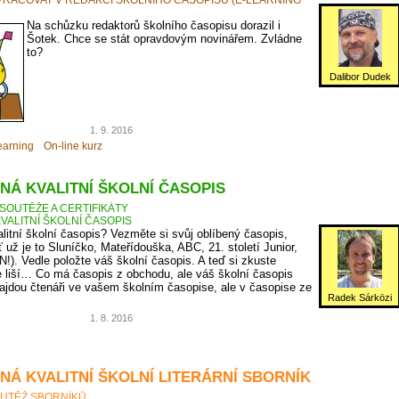
Na schůzku redaktorů školního časopisu dorazil i
Šotek. Chce se stát opravdovým novinářem. Zvládne
to?
Dalibor Dudek
1. 9. 2016
earning
On-line kurz
NÁ KVALITNÍ ŠKOLNÍ ČASOPIS
SOUTĚŽE A CERTIFIKÁTY
VALITNÍ ŠKOLNÍ ČASOPIS
litní školní časopis? Vezměte si svůj oblíbený časopis,
ť už je to Sluníčko, Mateřídouška, ABC, 21. století Junior,
N!). Vedle položte váš školní časopis. A teď si zkuste
 liší… Co má časopis z obchodu, ale váš školní časopis
jdou čtenáři ve vašem školním časopise, ale v časopise ze
Radek Sárközi
1. 8. 2016
NÁ KVALITNÍ ŠKOLNÍ LITERÁRNÍ SBORNÍK
UTĚŽ SBORNÍKŮ