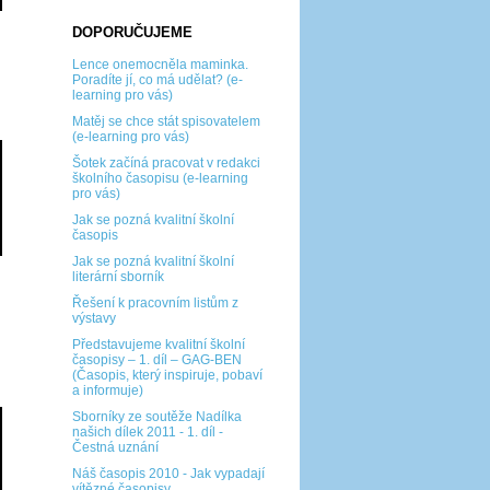
DOPORUČUJEME
Lence onemocněla maminka.
Poradíte jí, co má udělat? (e-
learning pro vás)
Matěj se chce stát spisovatelem
(e-learning pro vás)
Šotek začíná pracovat v redakci
školního časopisu (e-learning
pro vás)
Jak se pozná kvalitní školní
časopis
Jak se pozná kvalitní školní
literární sborník
Řešení k pracovním listům z
výstavy
Představujeme kvalitní školní
časopisy – 1. díl – GAG-BEN
(Časopis, který inspiruje, pobaví
a informuje)
Sborníky ze soutěže Nadílka
našich dílek 2011 - 1. díl -
Čestná uznání
Náš časopis 2010 - Jak vypadají
vítězné časopisy