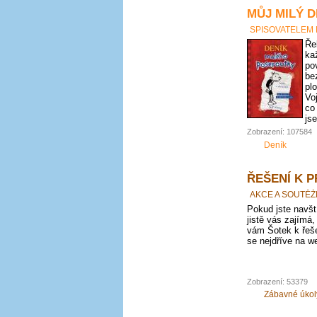
MŮJ MILÝ D
SPISOVATELEM
Ře
ka
po
be
pl
Vo
co
js
Zobrazení: 107584
Deník
ŘEŠENÍ K 
AKCE A SOUTĚŽ
Pokud jste navští
jistě vás zajímá,
vám Šotek k řeše
se nejdříve na we
Zobrazení: 53379
Zábavné úkol