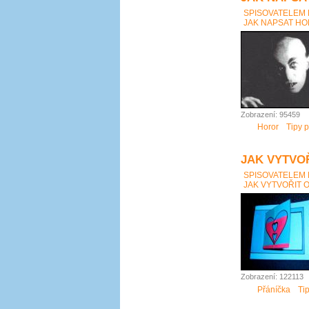
SPISOVATELEM
JAK NAPSAT HOR
Zobrazení: 95459
Horor
Tipy p
JAK VYTVO
SPISOVATELEM
JAK VYTVOŘIT 
Zobrazení: 122113
Přáníčka
Ti