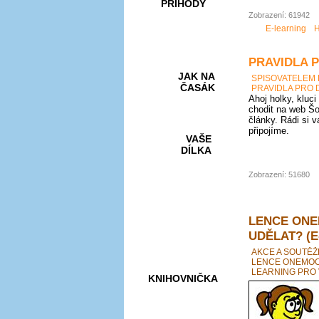
PŘÍHODY
Zobrazení: 61942
E-learning
H
PRAVIDLA 
JAK NA
SPISOVATELEM
ČASÁK
PRAVIDLA PRO 
Ahoj holky, kluci
chodit na web Šo
články. Rádi si 
připojíme.
VAŠE
DÍLKA
Zobrazení: 51680
HRY A
KVÍZY
LENCE ONE
UDĚLAT? (E
AKCE A SOUTĚŽ
LENCE ONEMOCN
LEARNING PRO 
KNIHOVNIČKA