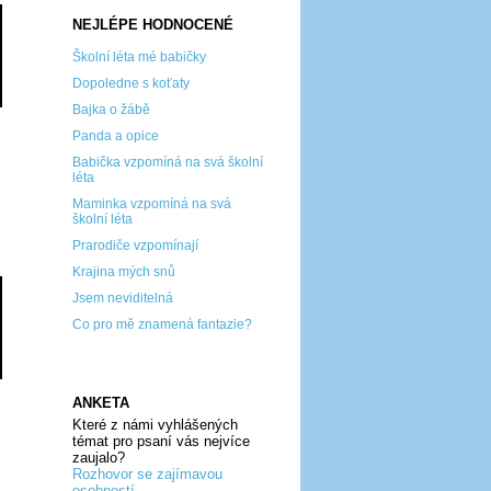
NEJLÉPE HODNOCENÉ
Školní léta mé babičky
Dopoledne s koťaty
Bajka o žábě
Panda a opice
Babička vzpomíná na svá školní
léta
Maminka vzpomíná na svá
školní léta
Prarodiče vzpomínají
Krajina mých snů
Jsem neviditelná
Co pro mě znamená fantazie?
ANKETA
Které z námi vyhlášených
témat pro psaní vás nejvíce
zaujalo?
Rozhovor se zajímavou
osobností...