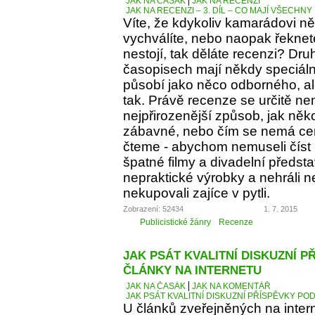
JAK NA ČASÁK
JAK NA RECENZI
JAK NA RECENZI – 3. DÍL – CO MAJÍ VŠECH
Víte, že kdykoliv kamarádovi ně
vychválíte, nebo naopak řeknete
nestojí, tak děláte recenzi? Dru
časopisech mají někdy speciáln
působí jako něco odborného, al
tak. Právě recenze se určitě ne
nejpřirozenější způsob, jak něko
zábavné, nebo čím se nemá cen
čteme - abychom nemuseli číst 
špatné filmy a divadelní předst
nepraktické výrobky a nehráli 
nekupovali zajíce v pytli.
Zobrazení: 52434
1. 7. 2015
Publicistické žánry
Recenze
JAK PSÁT KVALITNÍ DISKUZNÍ P
ČLÁNKY NA INTERNETU
JAK NA ČASÁK
JAK NA KOMENTÁŘ
JAK PSÁT KVALITNÍ DISKUZNÍ PŘÍSPĚVKY PO
U článků zveřejněných na inter