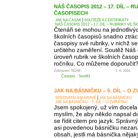
NÁŠ ČASOPIS 2012 – 17. DÍL – 
ČASOPISECH
JAK NA ČASÁK
SOUTĚŽE A CERTIFIKÁTY
NÁŠ ČASOPIS 2012 – 17. DÍL – RUBRIKY VE
Čtenáři se mohou na jednotlivý
školních časopisů snadno ztráce
časopisy své rubriky, v nichž se
určitého zaměření. Soutěž Náš
úroveň rubrik ve školních časop
ročníku. Co můžeme doporučit
Zobrazení: 55248
1. 6. 2016
Časopis
Soutěž
JAK NA BÁSNIČKU – 5. DÍL – O 
SPISOVATELEM HRAVĚ
JAK NA BÁSNIČKU
JAK NA BÁSNIČKU – 5. DÍL – O ZVÍŘÁTKU
Jsem spokojený, už vím docela 
myslím, že aby někdo napsal d
se řídit citem pro jazyk. Správn
asi povedenou básničku nezaručí
obsah, jestli má básnička něja