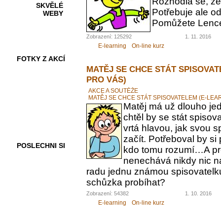
Rozhodla se, ž
SKVĚLÉ
Potřebuje ale od
WEBY
Pomůžete Lenc
Zobrazení: 125292
1. 11. 2016
E-learning
On-line kurz
FOTKY Z AKCÍ
MATĚJ SE CHCE STÁT SPISOVAT
PRO VÁS)
AKCE A SOUTĚŽE
MATĚJ SE CHCE STÁT SPISOVATELEM (E-LEA
VIDEA
Matěj má už dlouho jed
chtěl by se stát spiso
vrtá hlavou, jak svou 
začít. Potřeboval by s
POSLECHNI SI
kdo tomu rozumí…A pr
nenechává nikdy nic n
radu jednu známou spisovatelku.
schůzka probíhat?
Zobrazení: 54382
1. 10. 2016
E-learning
On-line kurz