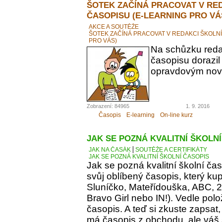
ŠOTEK ZAČÍNÁ PRACOVAT V RE
ČASOPISU (E-LEARNING PRO VÁ
AKCE A SOUTĚŽE
ŠOTEK ZAČÍNÁ PRACOVAT V REDAKCI ŠKOLN
PRO VÁS)
Na schůzku reda
časopisu dorazil
opravdovým novi
Zobrazení: 84965
1. 9. 2016
Časopis
E-learning
On-line kurz
JAK SE POZNÁ KVALITNÍ ŠKOLN
JAK NA ČASÁK
SOUTĚŽE A CERTIFIKÁTY
JAK SE POZNÁ KVALITNÍ ŠKOLNÍ ČASOPIS
Jak se pozná kvalitní školní ča
svůj oblíbený časopis, který kupu
Sluníčko, Mateřídouška, ABC, 21.
Bravo Girl nebo IN!). Vedle polo
časopis. A teď si zkuste zapsat
má časopis z obchodu, ale váš