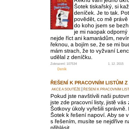
Řeknu vám jedno ukrut
Šotek tiskařský, si ka
deníček. Je to tak. Po
povědět, co mě právě 
do koho jsem se bezh
je mi naopak odporný 
nejde říct ani kamarádům, nevím
řeknou, a bojím se, že se mi bu
mám strach, že to vyžvaní Lence
udělal z deníčku.
Zobrazení: 107534
1. 12. 2015
Deník
ŘEŠENÍ K PRACOVNÍM LISTŮM Z
AKCE A SOUTĚŽE
ŘEŠENÍ K PRACOVNÍM LIS
Pokud jste navštívili naši putovn
jste zde pracovní listy, jistě vás z
Šotkovy úkoly vyřešili správně.
Šotek k řešení napoví. Aby se v
s řešením, musíte se nejdříve n
přihlásit.