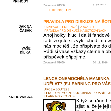
PŘÍHODY
Zobrazení: 61906
1. 12. 2016
E-learning
Hry
PRAVIDLA PRO DISKUZE NA ŠO
JAK NA
SPISOVATELEM HRAVĚ
PRAVIDLA
ČASÁK
PRAVIDLA PRO DISKUZE NA ŠOTKOVINÁCH
Ahoj holky, kluci i další fando
rádi, že jste si zvykli chodit na
nás moc těší, že přispíváte do d
VAŠE
Rádi si vaše vzkazy čteme a ob
DÍLKA
příspěvek připojíme.
Zobrazení: 51639
30. 11. 2016
HRY A
KVÍZY
LENCE ONEMOCNĚLA MAMINKA. 
UDĚLAT? (E-LEARNING PRO VÁS
AKCE A SOUTĚŽE
LENCE ONEMOCNĚLA MAMINKA. PORADÍTE JÍ,
LEARNING PRO VÁS)
KNIHOVNIČKA
Když se ráno Le
zjistila, že je 