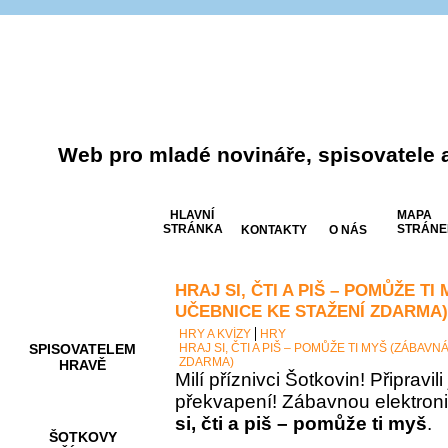
Web pro mladé novináře, spisovatele 
HLAVNÍ
MAPA
STRÁNKA
STRÁNE
KONTAKTY
O NÁS
HRAJ SI, ČTI A PIŠ – POMŮŽE T
AKCE A
SOUTĚŽE
UČEBNICE KE STAŽENÍ ZDARMA)
HRY A KVÍZY
HRY
SPISOVATELEM
HRAJ SI, ČTI A PIŠ – POMŮŽE TI MYŠ (ZÁBAV
ZDARMA)
HRAVĚ
Milí příznivci Šotkovin! Připravil
překvapení! Zábavnou elektron
si, čti a piš – pomůže ti myš
.
ŠOTKOVY