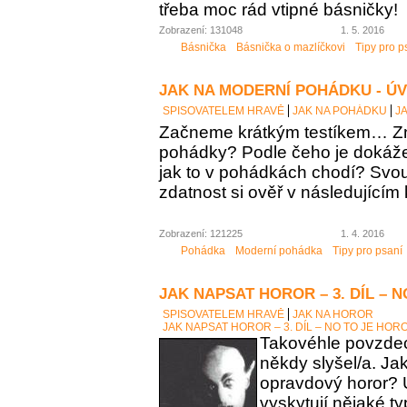
třeba moc rád vtipné básničky!
Zobrazení: 131048
1. 5. 2016
Básnička
Básnička o mazlíčkovi
Tipy pro p
JAK NA MODERNÍ POHÁDKU - Ú
SPISOVATELEM HRAVĚ
JAK NA POHÁDKU
J
Začneme krátkým testíkem… Zn
pohádky? Podle čeho je dokáž
jak to v pohádkách chodí? Sv
zdatnost si ověř v následujícím 
Zobrazení: 121225
1. 4. 2016
Pohádka
Moderní pohádka
Tipy pro psaní
JAK NAPSAT HOROR – 3. DÍL – 
SPISOVATELEM HRAVĚ
JAK NA HOROR
JAK NAPSAT HOROR – 3. DÍL – NO TO JE HOR
Takovéhle povzdech
někdy slyšel/a. Ja
opravdový horor? 
vyskytují nějaké t