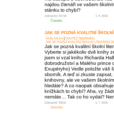
najdou čtenáři ve vašem školní
stánku to chybí?
Zobrazení: 81718
1. 8. 2016
Časopis
JAK SE POZNÁ KVALITNÍ ŠKOLNÍ
VAŠE DÍLKA
SOUTĚŽ SBORNÍKŮ
JAK SE POZNÁ KVALITNÍ ŠKOLNÍ LITERÁRNÍ 
Jak se pozná kvalitní školní lite
Vyberte si jakékoliv dvě knihy z
jsem si vzal knihu Richarda Ha
dobrodružství a Malého prince o
Exupéryho) Vedle položte váš ško
sborník. A teď si zkuste zapsat,
knihovny, ale ve vašem školním 
hledáte? A co naopak obsahuje vá
knížkách to chybí? Aha, vy žádný
nemáte… Tak co ho vydat? Není 
Zobrazení: 83011
1. 7. 2016
Sborníky