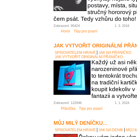
postavy, místa, sit
stručný hororový p
čem psát. Tedy vzhůru do toho!
Zobrazení: 95424
1. 3. 2016
Horor
Tipy pro psaní
JAK VYTVOŘIT ORIGINÁLNÍ PŘÁ
SPISOVATELEM HRAVĚ
JAK NA PŘÁNÍČKO
JAK VYTVOŘIT ORIGINÁLNÍ PŘÁNÍČKO
Každý už asi něk
narozeninové přán
to tentokrát troc
na tradiční karti
koupit kdekoliv 
fantazii a vytvořt
Zobrazení: 122046
1. 1. 2016
Přáníčka
Tipy pro psaní
MŮJ MILÝ DENÍČKU...
SPISOVATELEM HRAVĚ
JAK NA DENÍK
MŮJ M