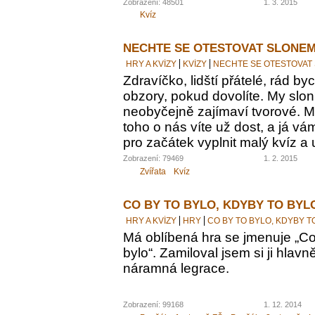
Zobrazení: 48501
1. 3. 2015
Kvíz
NECHTE SE OTESTOVAT SLONEM
HRY A KVÍZY
KVÍZY
NECHTE SE OTESTOVAT
Zdravíčko, lidští přátelé, rád by
obzory, pokud dovolíte. My sloni
neobyčejně zajímaví tvorové. M
toho o nás víte už dost, a já vám
pro začátek vyplnit malý kvíz a 
Zobrazení: 79469
1. 2. 2015
Zvířata
Kvíz
CO BY TO BYLO, KDYBY TO BYL
HRY A KVÍZY
HRY
CO BY TO BYLO, KDYBY T
Má oblíbená hra se jmenuje „Co 
bylo“. Zamiloval jsem si ji hlavn
náramná legrace.
Zobrazení: 99168
1. 12. 2014