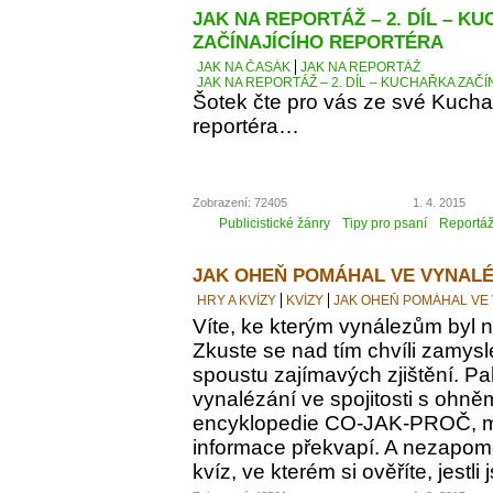
JAK NA REPORTÁŽ – 2. DÍL – K
ZAČÍNAJÍCÍHO REPORTÉRA
JAK NA ČASÁK
JAK NA REPORTÁŽ
JAK NA REPORTÁŽ – 2. DÍL – KUCHAŘKA ZAČ
Šotek čte pro vás ze své Kucha
reportéra…
Zobrazení: 72405
1. 4. 2015
Publicistické žánry
Tipy pro psaní
Reportá
JAK OHEŇ POMÁHAL VE VYNALÉ
HRY A KVÍZY
KVÍZY
JAK OHEŇ POMÁHAL VE
Víte, ke kterým vynálezům byl
Zkuste se nad tím chvíli zamyslet
spoustu zajímavých zjištění. Pak
vynalézání ve spojitosti s ohně
encyklopedie CO-JAK-PROČ, m
informace překvapí. A nezapomeň
kvíz, ve kterém si ověříte, jestl