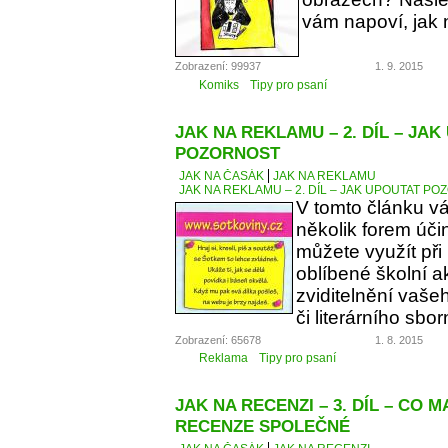
vám napoví, jak 
Zobrazení: 99937
1. 9. 2015
Komiks
Tipy pro psaní
JAK NA REKLAMU – 2. DÍL – JA
POZORNOST
JAK NA ČASÁK
JAK NA REKLAMU
JAK NA REKLAMU – 2. DÍL – JAK UPOUTAT P
V tomto článku v
několik forem úči
můžete využít při
oblíbené školní a
zviditelnění vaše
či literárního sbor
Zobrazení: 65678
1. 8. 2015
Reklama
Tipy pro psaní
JAK NA RECENZI – 3. DÍL – CO 
RECENZE SPOLEČNÉ