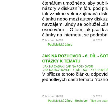
čtenářům umožněno, aby publiko
názory v diskuzním fóru pod p
tak vznikne velmi zajímavá dis
článku nebo mezi autory diskuz
navzájem. Jindy se bohužel „d
osočování… O tom, jak psát kva
články na internetu, se podrobn
Zobrazení: 74576
1. 6. 2015
Publicistické žánry
JAK NA ROZHOVOR - 6. DÍL - Š
OTÁZKY K TÉMATU
JAK NA ČASÁK
JAK NA ROZHOVOR
JAK NA ROZHOVOR - 6. DÍL - ŠOTEK ODPOVÍD
V příloze tohoto článku odpoví
jednotlivých částí tématu "rozho
Zobrazení: 76583
1. 5. 2015
Publicistické žánry
Rozhovor
Tipy pro psan