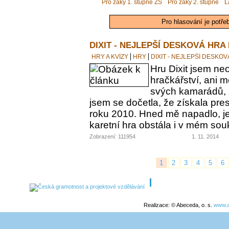
Pro žáky 1. stupně ZŠ
Pro žáky 2. stupně
L
Pro hlasování je potře
DIXIT - NEJLEPŠÍ DESKOVÁ HRA
HRY A KVÍZY
HRY
DIXIT - NEJLEPŠÍ DESKO
Hru Dixit jsem neo
hračkářství, ani 
svých kamarádů, a
jsem se dočetla, že získala pre
roku 2010. Hned mě napadlo, jes
karetní hra obstála i v mém s
Zobrazení: 111954
1. 11. 2014
1
2
3
4
5
6
Realizace: © Abeceda, o. s.
www.a