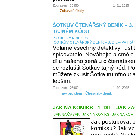
Zobrazení: 53350
1. 11. 2015
Zábavné úkoly
ŠOTKŮV ČTENÁŘSKÝ DENÍK – 3. 
TAJNÉM KÓDU
ŠOTKOVY PŘÍHODY
ŠOTKŮV ČTENÁŘSKÝ DENÍK – 3. DÍL – PÁTRÁ
Voláme všechny detektivy, lušti
spisovatele. Neváhejte a směle
dílu našeho seriálu o čtenářsk
se rozluštit Šotkův tajný kód. Po
můžete zkusit Šotka trumfnout a 
lepším.
Zobrazení: 76902
1. 10. 2015
Tipy pro čtení
Čtenářský deník
JAK NA KOMIKS - 1. DÍL - JAK ZA
JAK NA ČASÁK
JAK NA KOMIKS
JAK NA KOMIK
Jak postupovat p
komiksu? Jak vzn
obrazech? Násle