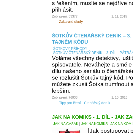
s řešením, musíte se nejdříve n
přihlásit.
Zobrazení: 53377
1. 11. 2015
Zábavné úkoly
ŠOTKŮV ČTENÁŘSKÝ DENÍK – 3. 
TAJNÉM KÓDU
ŠOTKOVY PŘÍHODY
ŠOTKŮV ČTENÁŘSKÝ DENÍK – 3. DÍL – PÁTRÁ
Voláme všechny detektivy, lušti
spisovatele. Neváhejte a směle
dílu našeho seriálu o čtenářsk
se rozluštit Šotkův tajný kód. Po
můžete zkusit Šotka trumfnout a 
lepším.
Zobrazení: 76933
1. 10. 2015
Tipy pro čtení
Čtenářský deník
JAK NA KOMIKS - 1. DÍL - JAK ZA
JAK NA ČASÁK
JAK NA KOMIKS
JAK NA KOMIK
Jak postupovat p