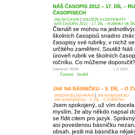
NÁŠ ČASOPIS 2012 – 17. DÍL – 
ČASOPISECH
JAK NA ČASÁK
SOUTĚŽE A CERTIFIKÁTY
NÁŠ ČASOPIS 2012 – 17. DÍL – RUBRIKY VE
Čtenáři se mohou na jednotlivý
školních časopisů snadno ztráce
časopisy své rubriky, v nichž se
určitého zaměření. Soutěž Náš
úroveň rubrik ve školních časop
ročníku. Co můžeme doporučit
Zobrazení: 55294
1. 6. 2016
Časopis
Soutěž
JAK NA BÁSNIČKU – 5. DÍL – O 
SPISOVATELEM HRAVĚ
JAK NA BÁSNIČKU
JAK NA BÁSNIČKU – 5. DÍL – O ZVÍŘÁTKU
Jsem spokojený, už vím docela 
myslím, že aby někdo napsal d
se řídit citem pro jazyk. Správn
asi povedenou básničku nezaručí
obsah, jestli má básnička něja