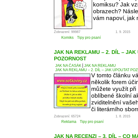
komiksu? Jak vzn
obrazech? Násle
vám napoví, jak 
Zobrazení: 99987
1. 9. 2015
Komiks
Tipy pro psaní
JAK NA REKLAMU – 2. DÍL – JA
POZORNOST
JAK NA ČASÁK
JAK NA REKLAMU
JAK NA REKLAMU – 2. DÍL – JAK UPOUTAT P
V tomto článku v
několik forem úči
můžete využít při
oblíbené školní a
zviditelnění vaše
či literárního sbor
Zobrazení: 65724
1. 8. 2015
Reklama
Tipy pro psaní
JAK NA RECENZI – 3. DÍL – CO 