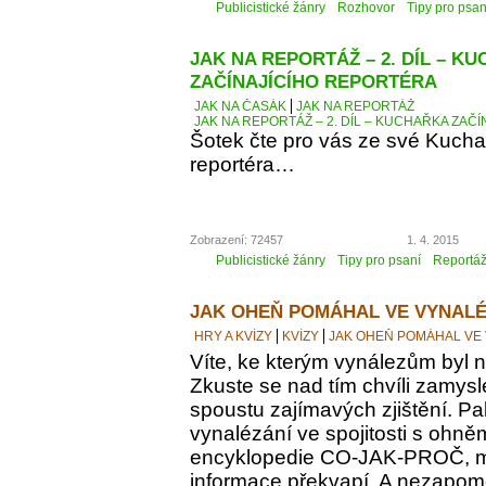
Publicistické žánry
Rozhovor
Tipy pro psan
JAK NA REPORTÁŽ – 2. DÍL – K
ZAČÍNAJÍCÍHO REPORTÉRA
JAK NA ČASÁK
JAK NA REPORTÁŽ
JAK NA REPORTÁŽ – 2. DÍL – KUCHAŘKA ZAČ
Šotek čte pro vás ze své Kucha
reportéra…
Zobrazení: 72457
1. 4. 2015
Publicistické žánry
Tipy pro psaní
Reportá
JAK OHEŇ POMÁHAL VE VYNALÉ
HRY A KVÍZY
KVÍZY
JAK OHEŇ POMÁHAL VE
Víte, ke kterým vynálezům byl
Zkuste se nad tím chvíli zamyslet
spoustu zajímavých zjištění. Pak
vynalézání ve spojitosti s ohně
encyklopedie CO-JAK-PROČ, m
informace překvapí. A nezapomeň