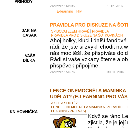
PŘÍHODY
Zobrazení: 61935
1. 12. 2016
E-learning
Hry
PRAVIDLA PRO DISKUZE NA ŠO
JAK NA
SPISOVATELEM HRAVĚ
PRAVIDLA
ČASÁK
PRAVIDLA PRO DISKUZE NA ŠOTKOVINÁCH
Ahoj holky, kluci i další fando
rádi, že jste si zvykli chodit na
nás moc těší, že přispíváte do d
VAŠE
Rádi si vaše vzkazy čteme a ob
DÍLKA
příspěvek připojíme.
Zobrazení: 51676
30. 11. 2016
HRY A
KVÍZY
LENCE ONEMOCNĚLA MAMINKA. 
UDĚLAT? (E-LEARNING PRO VÁS
AKCE A SOUTĚŽE
LENCE ONEMOCNĚLA MAMINKA. PORADÍTE JÍ,
LEARNING PRO VÁS)
KNIHOVNIČKA
Když se ráno Le
zjistila, že je 