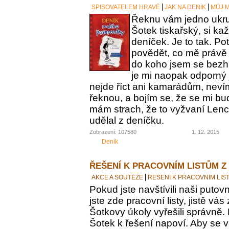
SPISOVATELEM HRAVĚ
JAK NA DENÍK
MŮJ M
Řeknu vám jedno ukrut
Šotek tiskařský, si ka
deníček. Je to tak. Po
povědět, co mě právě 
do koho jsem se bezh
je mi naopak odporný 
nejde říct ani kamarádům, nevím
řeknou, a bojím se, že se mi bu
mám strach, že to vyžvaní Lence
udělal z deníčku.
Zobrazení: 107580
1. 12. 2015
Deník
ŘEŠENÍ K PRACOVNÍM LISTŮM Z
AKCE A SOUTĚŽE
ŘEŠENÍ K PRACOVNÍM LIS
Pokud jste navštívili naši putovn
jste zde pracovní listy, jistě vás z
Šotkovy úkoly vyřešili správně.
Šotek k řešení napoví. Aby se v