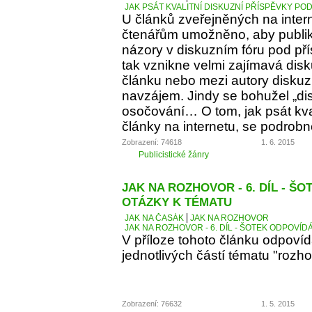
JAK PSÁT KVALITNÍ DISKUZNÍ PŘÍSPĚVKY PO
U článků zveřejněných na inter
čtenářům umožněno, aby publiko
názory v diskuzním fóru pod p
tak vznikne velmi zajímavá dis
článku nebo mezi autory diskuz
navzájem. Jindy se bohužel „d
osočování… O tom, jak psát kva
články na internetu, se podrobn
Zobrazení: 74618
1. 6. 2015
Publicistické žánry
JAK NA ROZHOVOR - 6. DÍL - Š
OTÁZKY K TÉMATU
JAK NA ČASÁK
JAK NA ROZHOVOR
JAK NA ROZHOVOR - 6. DÍL - ŠOTEK ODPOVÍD
V příloze tohoto článku odpoví
jednotlivých částí tématu "rozho
Zobrazení: 76632
1. 5. 2015