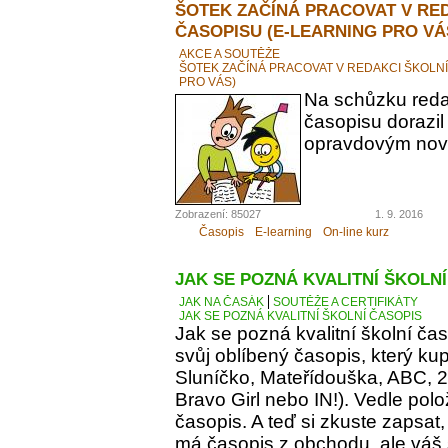
ŠOTEK ZAČÍNÁ PRACOVAT V RE
ČASOPISU (E-LEARNING PRO VÁ
AKCE A SOUTĚŽE
ŠOTEK ZAČÍNÁ PRACOVAT V REDAKCI ŠKOLN
PRO VÁS)
Na schůzku reda
časopisu dorazil
opravdovým novi
Zobrazení: 85027
1. 9. 2016
Časopis
E-learning
On-line kurz
JAK SE POZNÁ KVALITNÍ ŠKOLN
JAK NA ČASÁK
SOUTĚŽE A CERTIFIKÁTY
JAK SE POZNÁ KVALITNÍ ŠKOLNÍ ČASOPIS
Jak se pozná kvalitní školní ča
svůj oblíbený časopis, který kupu
Sluníčko, Mateřídouška, ABC, 21.
Bravo Girl nebo IN!). Vedle polo
časopis. A teď si zkuste zapsat
má časopis z obchodu, ale váš