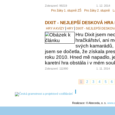
Zobrazení: 99219
1. 12. 2014
Pro žáky 1. stupně ZŠ
Pro žáky 2. stupně
L
DIXIT - NEJLEPŠÍ DESKOVÁ HRA
HRY A KVÍZY
HRY
DIXIT - NEJLEPŠÍ DESKO
Hru Dixit jsem neo
hračkářství, ani 
svých kamarádů, a
jsem se dočetla, že získala pre
roku 2010. Hned mě napadlo, jes
karetní hra obstála i v mém s
Zobrazení: 111990
1. 11. 2014
1
2
3
4
5
6
Realizace: © Abeceda, o. s.
www.a