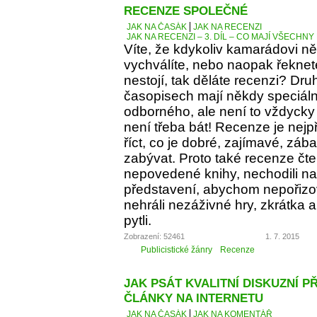
RECENZE SPOLEČNÉ
JAK NA ČASÁK
JAK NA RECENZI
JAK NA RECENZI – 3. DÍL – CO MAJÍ VŠECH
Víte, že kdykoliv kamarádovi ně
vychválíte, nebo naopak řeknete
nestojí, tak děláte recenzi? Dru
časopisech mají někdy speciáln
odborného, ale není to vždycky 
není třeba bát! Recenze je nejp
říct, co je dobré, zajímavé, z
zabývat. Proto také recenze čt
nepovedené knihy, nechodili na 
představení, abychom nepořizov
nehráli nezáživné hry, zkrátka
pytli.
Zobrazení: 52461
1. 7. 2015
Publicistické žánry
Recenze
JAK PSÁT KVALITNÍ DISKUZNÍ P
ČLÁNKY NA INTERNETU
JAK NA ČASÁK
JAK NA KOMENTÁŘ