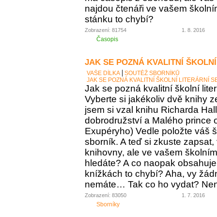
najdou čtenáři ve vašem školní
stánku to chybí?
Zobrazení: 81754
1. 8. 2016
Časopis
JAK SE POZNÁ KVALITNÍ ŠKOLNÍ
VAŠE DÍLKA
SOUTĚŽ SBORNÍKŮ
JAK SE POZNÁ KVALITNÍ ŠKOLNÍ LITERÁRNÍ 
Jak se pozná kvalitní školní lite
Vyberte si jakékoliv dvě knihy z
jsem si vzal knihu Richarda Ha
dobrodružství a Malého prince o
Exupéryho) Vedle položte váš ško
sborník. A teď si zkuste zapsat,
knihovny, ale ve vašem školním 
hledáte? A co naopak obsahuje vá
knížkách to chybí? Aha, vy žádný
nemáte… Tak co ho vydat? Není 
Zobrazení: 83050
1. 7. 2016
Sborníky