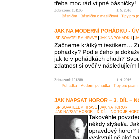
třeba moc rád vtipné básničky!
Zobrazení: 131105
1. 5. 2016
Básnička
Básnička o mazlíčkovi
Tipy pro p
JAK NA MODERNÍ POHÁDKU - Ú
SPISOVATELEM HRAVĚ
JAK NA POHÁDKU
J
Začneme krátkým testíkem… Zn
pohádky? Podle čeho je dokáž
jak to v pohádkách chodí? Sv
zdatnost si ověř v následujícím 
Zobrazení: 121289
1. 4. 2016
Pohádka
Moderní pohádka
Tipy pro psaní
JAK NAPSAT HOROR – 3. DÍL – 
SPISOVATELEM HRAVĚ
JAK NA HOROR
JAK NAPSAT HOROR – 3. DÍL – NO TO JE HOR
Takovéhle povzdech
někdy slyšel/a. Ja
opravdový horor? 
vyskytují nějaké t