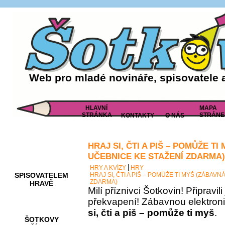
Web pro mladé novináře, spisovatele 
HLAVNÍ
MAPA
STRÁNKA
STRÁNE
KONTAKTY
O NÁS
HRAJ SI, ČTI A PIŠ – POMŮŽE T
AKCE A
SOUTĚŽE
UČEBNICE KE STAŽENÍ ZDARMA)
HRY A KVÍZY
HRY
SPISOVATELEM
HRAJ SI, ČTI A PIŠ – POMŮŽE TI MYŠ (ZÁBAV
ZDARMA)
HRAVĚ
Milí příznivci Šotkovin! Připravil
překvapení! Zábavnou elektron
si, čti a piš – pomůže ti myš
.
ŠOTKOVY