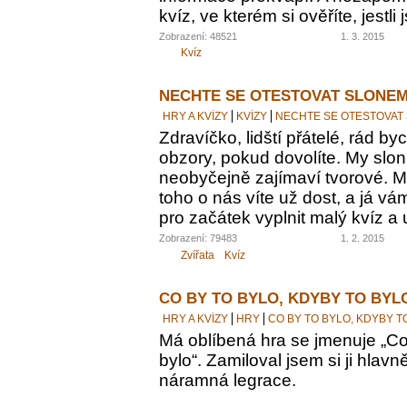
kvíz, ve kterém si ověříte, jestl
Zobrazení: 48521
1. 3. 2015
Kvíz
NECHTE SE OTESTOVAT SLONEM
HRY A KVÍZY
KVÍZY
NECHTE SE OTESTOVAT
Zdravíčko, lidští přátelé, rád by
obzory, pokud dovolíte. My sloni
neobyčejně zajímaví tvorové. M
toho o nás víte už dost, a já vám
pro začátek vyplnit malý kvíz a 
Zobrazení: 79483
1. 2. 2015
Zvířata
Kvíz
CO BY TO BYLO, KDYBY TO BYL
HRY A KVÍZY
HRY
CO BY TO BYLO, KDYBY T
Má oblíbená hra se jmenuje „Co 
bylo“. Zamiloval jsem si ji hlavn
náramná legrace.