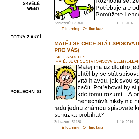
Rozhodla se, ž
SKVĚLÉ
Potřebuje ale od
WEBY
Pomůžete Lenc
Zobrazení: 125360
1. 11. 2016
E-learning
On-line kurz
FOTKY Z AKCÍ
MATĚJ SE CHCE STÁT SPISOVAT
PRO VÁS)
AKCE A SOUTĚŽE
MATĚJ SE CHCE STÁT SPISOVATELEM (E-LEA
VIDEA
Matěj má už dlouho jed
chtěl by se stát spiso
vrtá hlavou, jak svou 
začít. Potřeboval by s
POSLECHNI SI
kdo tomu rozumí…A pr
nenechává nikdy nic n
radu jednu známou spisovatelku.
schůzka probíhat?
Zobrazení: 54420
1. 10. 2016
E-learning
On-line kurz