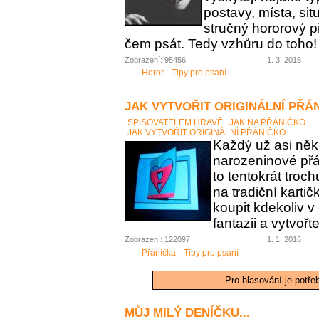
postavy, místa, sit
stručný hororový p
čem psát. Tedy vzhůru do toho!
Zobrazení: 95456
1. 3. 2016
Horor
Tipy pro psaní
JAK VYTVOŘIT ORIGINÁLNÍ PŘÁ
SPISOVATELEM HRAVĚ
JAK NA PŘÁNÍČKO
JAK VYTVOŘIT ORIGINÁLNÍ PŘÁNÍČKO
Každý už asi něk
narozeninové přán
to tentokrát troc
na tradiční karti
koupit kdekoliv 
fantazii a vytvořt
Zobrazení: 122097
1. 1. 2016
Přáníčka
Tipy pro psaní
Pro hlasování je potře
MŮJ MILÝ DENÍČKU...