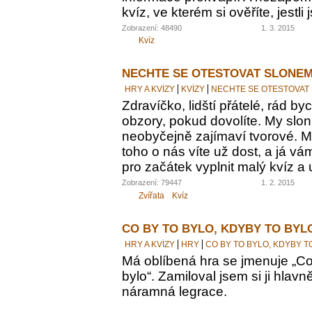
kvíz, ve kterém si ověříte, jestl
Zobrazení: 48490
1. 3. 2015
Kvíz
NECHTE SE OTESTOVAT SLONEM
HRY A KVÍZY
KVÍZY
NECHTE SE OTESTOVAT
Zdravíčko, lidští přátelé, rád by
obzory, pokud dovolíte. My sloni
neobyčejně zajímaví tvorové. M
toho o nás víte už dost, a já vám
pro začátek vyplnit malý kvíz a 
Zobrazení: 79447
1. 2. 2015
Zvířata
Kvíz
CO BY TO BYLO, KDYBY TO BYL
HRY A KVÍZY
HRY
CO BY TO BYLO, KDYBY T
Má oblíbená hra se jmenuje „Co 
bylo“. Zamiloval jsem si ji hlavn
náramná legrace.