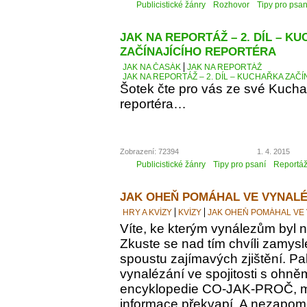
Publicistické žánry
Rozhovor
Tipy pro psan
JAK NA REPORTÁŽ – 2. DÍL – K
ZAČÍNAJÍCÍHO REPORTÉRA
JAK NA ČASÁK
JAK NA REPORTÁŽ
JAK NA REPORTÁŽ – 2. DÍL – KUCHAŘKA ZAČ
Šotek čte pro vás ze své Kucha
reportéra…
Zobrazení: 72394
1. 4. 2015
Publicistické žánry
Tipy pro psaní
Reportá
JAK OHEŇ POMÁHAL VE VYNALÉ
HRY A KVÍZY
KVÍZY
JAK OHEŇ POMÁHAL VE
Víte, ke kterým vynálezům byl
Zkuste se nad tím chvíli zamyslet
spoustu zajímavých zjištění. Pak
vynalézání ve spojitosti s ohně
encyklopedie CO-JAK-PROČ, m
informace překvapí. A nezapomeň