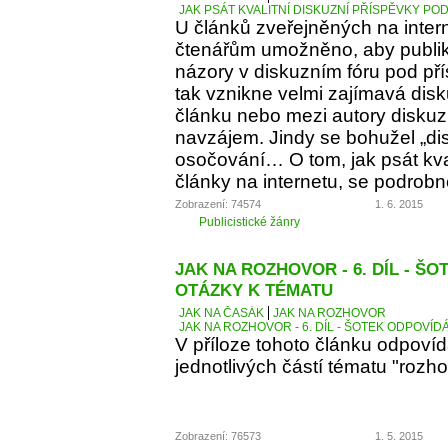
JAK PSÁT KVALITNÍ DISKUZNÍ PŘÍSPĚVKY PO
U článků zveřejněných na inter
čtenářům umožněno, aby publiko
názory v diskuzním fóru pod p
tak vznikne velmi zajímavá dis
článku nebo mezi autory diskuz
navzájem. Jindy se bohužel „d
osočování… O tom, jak psát kva
články na internetu, se podrobn
Zobrazení: 74574
1. 6. 2015
Publicistické žánry
JAK NA ROZHOVOR - 6. DÍL - Š
OTÁZKY K TÉMATU
JAK NA ČASÁK
JAK NA ROZHOVOR
JAK NA ROZHOVOR - 6. DÍL - ŠOTEK ODPOVÍD
V příloze tohoto článku odpoví
jednotlivých částí tématu "rozho
Zobrazení: 76573
1. 5. 2015