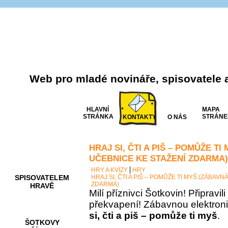
Web pro mladé novináře, spisovatele 
HLAVNÍ
MAPA
STRÁNKA
STRÁNE
KONTAKTY
O NÁS
HRAJ SI, ČTI A PIŠ – POMŮŽE T
AKCE A
SOUTĚŽE
UČEBNICE KE STAŽENÍ ZDARMA)
HRY A KVÍZY
HRY
SPISOVATELEM
HRAJ SI, ČTI A PIŠ – POMŮŽE TI MYŠ (ZÁBAV
ZDARMA)
HRAVĚ
Milí příznivci Šotkovin! Připravil
překvapení! Zábavnou elektron
si, čti a piš – pomůže ti myš
.
ŠOTKOVY