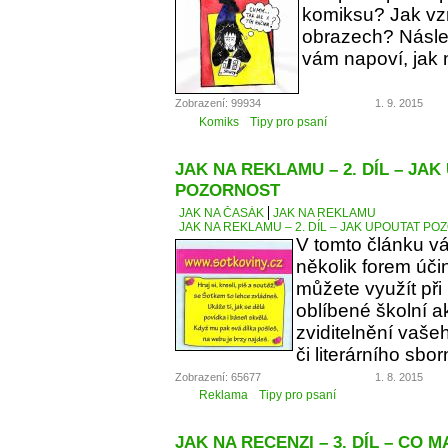
komiksu? Jak vzn
obrazech? Násle
vám napoví, jak 
Zobrazení: 99934
1. 9. 2015
Komiks
Tipy pro psaní
JAK NA REKLAMU – 2. DÍL – JA
POZORNOST
JAK NA ČASÁK
JAK NA REKLAMU
JAK NA REKLAMU – 2. DÍL – JAK UPOUTAT P
V tomto článku v
několik forem úči
můžete využít při
oblíbené školní a
zviditelnění vaše
či literárního sbor
Zobrazení: 65677
1. 8. 2015
Reklama
Tipy pro psaní
JAK NA RECENZI – 3. DÍL – CO 