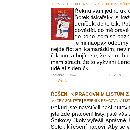
SPISOVATELEM HRAVĚ
JAK NA DENÍK
MŮJ M
Řeknu vám jedno ukrut
Šotek tiskařský, si ka
deníček. Je to tak. Po
povědět, co mě právě 
do koho jsem se bezh
je mi naopak odporný 
nejde říct ani kamarádům, nevím
řeknou, a bojím se, že se mi bu
mám strach, že to vyžvaní Lence
udělal z deníčku.
Zobrazení: 107532
1. 12. 2015
Deník
ŘEŠENÍ K PRACOVNÍM LISTŮM Z
AKCE A SOUTĚŽE
ŘEŠENÍ K PRACOVNÍM LIS
Pokud jste navštívili naši putovn
jste zde pracovní listy, jistě vás z
Šotkovy úkoly vyřešili správně.
Šotek k řešení napoví. Aby se v