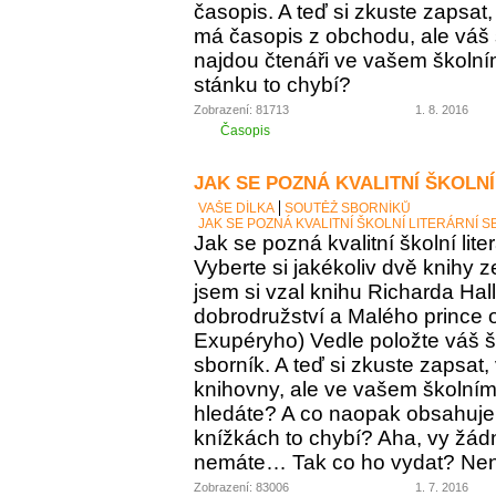
časopis. A teď si zkuste zapsat
má časopis z obchodu, ale váš
najdou čtenáři ve vašem školní
stánku to chybí?
Zobrazení: 81713
1. 8. 2016
Časopis
JAK SE POZNÁ KVALITNÍ ŠKOLNÍ
VAŠE DÍLKA
SOUTĚŽ SBORNÍKŮ
JAK SE POZNÁ KVALITNÍ ŠKOLNÍ LITERÁRNÍ 
Jak se pozná kvalitní školní lite
Vyberte si jakékoliv dvě knihy z
jsem si vzal knihu Richarda Ha
dobrodružství a Malého prince o
Exupéryho) Vedle položte váš ško
sborník. A teď si zkuste zapsat,
knihovny, ale ve vašem školním 
hledáte? A co naopak obsahuje vá
knížkách to chybí? Aha, vy žádný
nemáte… Tak co ho vydat? Není 
Zobrazení: 83006
1. 7. 2016