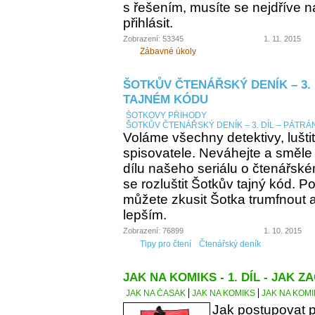
s řešením, musíte se nejdříve n
přihlásit.
Zobrazení: 53345
1. 11. 2015
Zábavné úkoly
ŠOTKŮV ČTENÁŘSKÝ DENÍK – 3. 
TAJNÉM KÓDU
ŠOTKOVY PŘÍHODY
ŠOTKŮV ČTENÁŘSKÝ DENÍK – 3. DÍL – PÁTRÁ
Voláme všechny detektivy, lušti
spisovatele. Neváhejte a směle
dílu našeho seriálu o čtenářsk
se rozluštit Šotkův tajný kód. Po
můžete zkusit Šotka trumfnout a 
lepším.
Zobrazení: 76899
1. 10. 2015
Tipy pro čtení
Čtenářský deník
JAK NA KOMIKS - 1. DÍL - JAK ZA
JAK NA ČASÁK
JAK NA KOMIKS
JAK NA KOMIK
Jak postupovat p