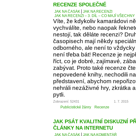
RECENZE SPOLEČNÉ
JAK NA ČASÁK
JAK NA RECENZI
JAK NA RECENZI – 3. DÍL – CO MAJÍ VŠECH
Víte, že kdykoliv kamarádovi ně
vychválíte, nebo naopak řeknete
nestojí, tak děláte recenzi? Dru
časopisech mají někdy speciáln
odborného, ale není to vždycky 
není třeba bát! Recenze je nejp
říct, co je dobré, zajímavé, z
zabývat. Proto také recenze čt
nepovedené knihy, nechodili na 
představení, abychom nepořizov
nehráli nezáživné hry, zkrátka
pytli.
Zobrazení: 52431
1. 7. 2015
Publicistické žánry
Recenze
JAK PSÁT KVALITNÍ DISKUZNÍ P
ČLÁNKY NA INTERNETU
JAK NA ČASÁK
JAK NA KOMENTÁŘ