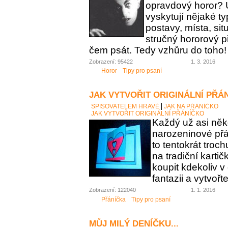
opravdový horor? 
vyskytují nějaké t
postavy, místa, sit
stručný hororový p
čem psát. Tedy vzhůru do toho!
Zobrazení: 95422
1. 3. 2016
Horor
Tipy pro psaní
JAK VYTVOŘIT ORIGINÁLNÍ PŘÁ
SPISOVATELEM HRAVĚ
JAK NA PŘÁNÍČKO
JAK VYTVOŘIT ORIGINÁLNÍ PŘÁNÍČKO
Každý už asi něk
narozeninové přán
to tentokrát troc
na tradiční karti
koupit kdekoliv 
fantazii a vytvořt
Zobrazení: 122040
1. 1. 2016
Přáníčka
Tipy pro psaní
MŮJ MILÝ DENÍČKU...