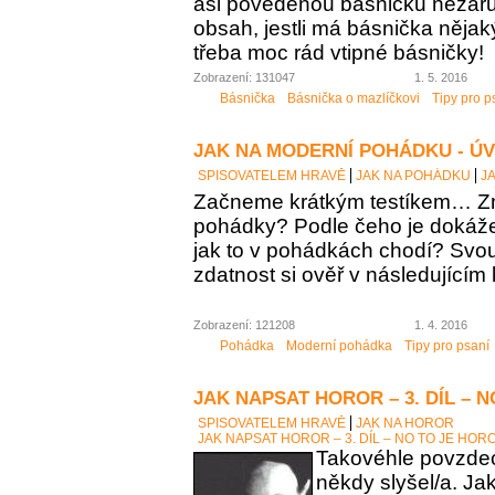
asi povedenou básničku nezaručí
obsah, jestli má básnička něja
třeba moc rád vtipné básničky!
Zobrazení: 131047
1. 5. 2016
Básnička
Básnička o mazlíčkovi
Tipy pro p
JAK NA MODERNÍ POHÁDKU - Ú
SPISOVATELEM HRAVĚ
JAK NA POHÁDKU
J
Začneme krátkým testíkem… Zn
pohádky? Podle čeho je dokáž
jak to v pohádkách chodí? Sv
zdatnost si ověř v následujícím 
Zobrazení: 121208
1. 4. 2016
Pohádka
Moderní pohádka
Tipy pro psaní
JAK NAPSAT HOROR – 3. DÍL – 
SPISOVATELEM HRAVĚ
JAK NA HOROR
JAK NAPSAT HOROR – 3. DÍL – NO TO JE HOR
Takovéhle povzdech
někdy slyšel/a. Ja