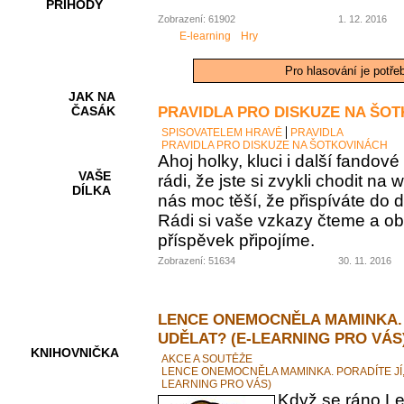
PŘÍHODY
Zobrazení: 61902
1. 12. 2016
E-learning
Hry
Pro hlasování je potře
JAK NA
PRAVIDLA PRO DISKUZE NA ŠO
ČASÁK
SPISOVATELEM HRAVĚ
PRAVIDLA
PRAVIDLA PRO DISKUZE NA ŠOTKOVINÁCH
Ahoj holky, kluci i další fando
VAŠE
rádi, že jste si zvykli chodit na
DÍLKA
nás moc těší, že přispíváte do d
Rádi si vaše vzkazy čteme a ob
příspěvek připojíme.
HRY A
Zobrazení: 51634
30. 11. 2016
KVÍZY
LENCE ONEMOCNĚLA MAMINKA. 
UDĚLAT? (E-LEARNING PRO VÁS
KNIHOVNIČKA
AKCE A SOUTĚŽE
LENCE ONEMOCNĚLA MAMINKA. PORADÍTE JÍ,
LEARNING PRO VÁS)
Když se ráno Le