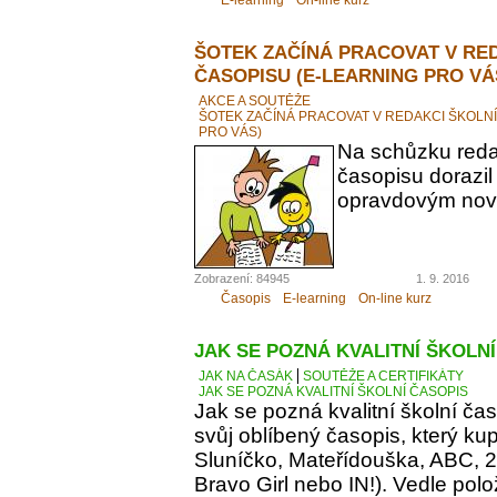
ŠOTEK ZAČÍNÁ PRACOVAT V RE
ČASOPISU (E-LEARNING PRO VÁ
AKCE A SOUTĚŽE
ŠOTEK ZAČÍNÁ PRACOVAT V REDAKCI ŠKOLN
PRO VÁS)
Na schůzku reda
časopisu dorazil
opravdovým novi
Zobrazení: 84945
1. 9. 2016
Časopis
E-learning
On-line kurz
JAK SE POZNÁ KVALITNÍ ŠKOLN
JAK NA ČASÁK
SOUTĚŽE A CERTIFIKÁTY
JAK SE POZNÁ KVALITNÍ ŠKOLNÍ ČASOPIS
Jak se pozná kvalitní školní ča
svůj oblíbený časopis, který kupu
Sluníčko, Mateřídouška, ABC, 21.
Bravo Girl nebo IN!). Vedle polo