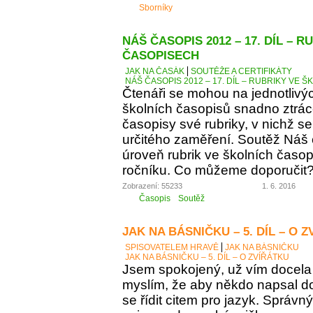
Sborníky
NÁŠ ČASOPIS 2012 – 17. DÍL – 
ČASOPISECH
JAK NA ČASÁK
SOUTĚŽE A CERTIFIKÁTY
NÁŠ ČASOPIS 2012 – 17. DÍL – RUBRIKY VE
Čtenáři se mohou na jednotlivý
školních časopisů snadno ztráce
časopisy své rubriky, v nichž se
určitého zaměření. Soutěž Náš
úroveň rubrik ve školních časop
ročníku. Co můžeme doporučit
Zobrazení: 55233
1. 6. 2016
Časopis
Soutěž
JAK NA BÁSNIČKU – 5. DÍL – O 
SPISOVATELEM HRAVĚ
JAK NA BÁSNIČKU
JAK NA BÁSNIČKU – 5. DÍL – O ZVÍŘÁTKU
Jsem spokojený, už vím docela 
myslím, že aby někdo napsal d
se řídit citem pro jazyk. Správn