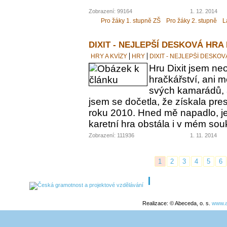
Zobrazení: 99164
1. 12. 2014
Pro žáky 1. stupně ZŠ
Pro žáky 2. stupně
L
DIXIT - NEJLEPŠÍ DESKOVÁ HRA
HRY A KVÍZY
HRY
DIXIT - NEJLEPŠÍ DESKO
Hru Dixit jsem neo
hračkářství, ani 
svých kamarádů, a
jsem se dočetla, že získala pre
roku 2010. Hned mě napadlo, jes
karetní hra obstála i v mém s
Zobrazení: 111936
1. 11. 2014
1
2
3
4
5
6
Realizace: © Abeceda, o. s.
www.a