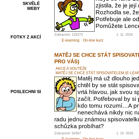
SKVĚLÉ
zjistila, že je 
WEBY
Rozhodla se, ž
Potřebuje ale od
Pomůžete Lenc
Zobrazení: 125273
1. 11. 2016
FOTKY Z AKCÍ
E-learning
On-line kurz
MATĚJ SE CHCE STÁT SPISOVAT
PRO VÁS)
VIDEA
AKCE A SOUTĚŽE
MATĚJ SE CHCE STÁT SPISOVATELEM (E-LEA
Matěj má už dlouho jed
chtěl by se stát spiso
vrtá hlavou, jak svou 
POSLECHNI SI
začít. Potřeboval by s
kdo tomu rozumí…A pr
nenechává nikdy nic n
radu jednu známou spisovatelku.
schůzka probíhat?
Zobrazení: 54367
1. 10. 2016
E-learning
On-line kurz