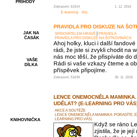
PŘÍHODY
Zobrazení: 61914
1. 12. 2016
E-learning
Hry
PRAVIDLA PRO DISKUZE NA ŠO
JAK NA
SPISOVATELEM HRAVĚ
PRAVIDLA
ČASÁK
PRAVIDLA PRO DISKUZE NA ŠOTKOVINÁCH
Ahoj holky, kluci i další fando
rádi, že jste si zvykli chodit na
nás moc těší, že přispíváte do d
VAŠE
Rádi si vaše vzkazy čteme a ob
DÍLKA
příspěvek připojíme.
Zobrazení: 51639
30. 11. 2016
HRY A
KVÍZY
LENCE ONEMOCNĚLA MAMINKA. 
UDĚLAT? (E-LEARNING PRO VÁS
AKCE A SOUTĚŽE
LENCE ONEMOCNĚLA MAMINKA. PORADÍTE JÍ,
LEARNING PRO VÁS)
KNIHOVNIČKA
Když se ráno Le
zjistila, že je 