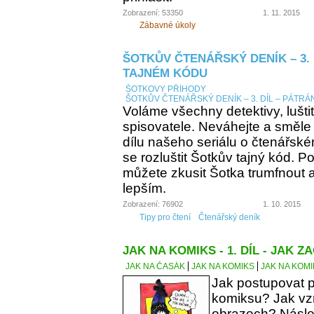
Zobrazení: 53350
1. 11. 2015
Zábavné úkoly
ŠOTKŮV ČTENÁŘSKÝ DENÍK – 3. 
TAJNÉM KÓDU
ŠOTKOVY PŘÍHODY
ŠOTKŮV ČTENÁŘSKÝ DENÍK – 3. DÍL – PÁTRÁ
Voláme všechny detektivy, lušti
spisovatele. Neváhejte a směle
dílu našeho seriálu o čtenářsk
se rozluštit Šotkův tajný kód. Po
můžete zkusit Šotka trumfnout a 
lepším.
Zobrazení: 76902
1. 10. 2015
Tipy pro čtení
Čtenářský deník
JAK NA KOMIKS - 1. DÍL - JAK ZA
JAK NA ČASÁK
JAK NA KOMIKS
JAK NA KOMIK
Jak postupovat p
komiksu? Jak vzn
obrazech? Násle