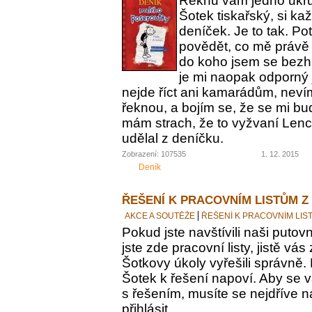
Řeknu vám jedno ukrut
Šotek tiskařský, si ka
deníček. Je to tak. Po
povědět, co mě právě 
do koho jsem se bezh
je mi naopak odporný 
nejde říct ani kamarádům, nevím
řeknou, a bojím se, že se mi bu
mám strach, že to vyžvaní Lence
udělal z deníčku.
Zobrazení: 107535
1. 12. 2015
Deník
ŘEŠENÍ K PRACOVNÍM LISTŮM Z
AKCE A SOUTĚŽE
ŘEŠENÍ K PRACOVNÍM LIS
Pokud jste navštívili naši putovn
jste zde pracovní listy, jistě vás z
Šotkovy úkoly vyřešili správně.
Šotek k řešení napoví. Aby se v
s řešením, musíte se nejdříve n
přihlásit.