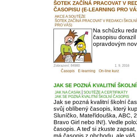
ŠOTEK ZAČÍNÁ PRACOVAT V RE
ČASOPISU (E-LEARNING PRO VÁ
AKCE A SOUTĚŽE
ŠOTEK ZAČÍNÁ PRACOVAT V REDAKCI ŠKOLN
PRO VÁS)
Na schůzku reda
časopisu dorazil
opravdovým novi
Zobrazení: 84980
1. 9. 2016
Časopis
E-learning
On-line kurz
JAK SE POZNÁ KVALITNÍ ŠKOLN
JAK NA ČASÁK
SOUTĚŽE A CERTIFIKÁTY
JAK SE POZNÁ KVALITNÍ ŠKOLNÍ ČASOPIS
Jak se pozná kvalitní školní ča
svůj oblíbený časopis, který kupu
Sluníčko, Mateřídouška, ABC, 21.
Bravo Girl nebo IN!). Vedle polo
časopis. A teď si zkuste zapsat
má časopis z obchodu, ale váš