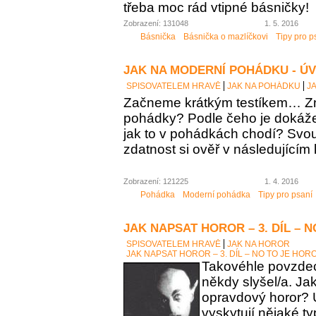
třeba moc rád vtipné básničky!
Zobrazení: 131048
1. 5. 2016
Básnička
Básnička o mazlíčkovi
Tipy pro p
JAK NA MODERNÍ POHÁDKU - Ú
SPISOVATELEM HRAVĚ
JAK NA POHÁDKU
J
Začneme krátkým testíkem… Zn
pohádky? Podle čeho je dokáž
jak to v pohádkách chodí? Sv
zdatnost si ověř v následujícím 
Zobrazení: 121225
1. 4. 2016
Pohádka
Moderní pohádka
Tipy pro psaní
JAK NAPSAT HOROR – 3. DÍL – 
SPISOVATELEM HRAVĚ
JAK NA HOROR
JAK NAPSAT HOROR – 3. DÍL – NO TO JE HOR
Takovéhle povzdech
někdy slyšel/a. Ja
opravdový horor? 
vyskytují nějaké t