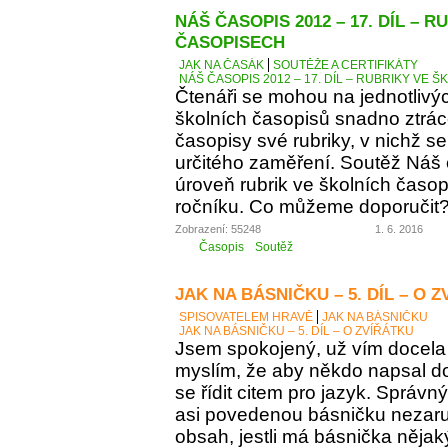
NÁŠ ČASOPIS 2012 – 17. DÍL – 
ČASOPISECH
JAK NA ČASÁK
SOUTĚŽE A CERTIFIKÁTY
NÁŠ ČASOPIS 2012 – 17. DÍL – RUBRIKY VE
Čtenáři se mohou na jednotlivý
školních časopisů snadno ztráce
časopisy své rubriky, v nichž se
určitého zaměření. Soutěž Náš
úroveň rubrik ve školních časop
ročníku. Co můžeme doporučit
Zobrazení: 55248
1. 6. 2016
Časopis
Soutěž
JAK NA BÁSNIČKU – 5. DÍL – O 
SPISOVATELEM HRAVĚ
JAK NA BÁSNIČKU
JAK NA BÁSNIČKU – 5. DÍL – O ZVÍŘÁTKU
Jsem spokojený, už vím docela 
myslím, že aby někdo napsal d
se řídit citem pro jazyk. Správn
asi povedenou básničku nezaručí
obsah, jestli má básnička něja