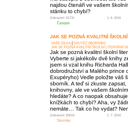
najdou čtenáři ve vašem školní
stánku to chybí?
Zobrazení: 81731
1. 8. 2016
Časopis
JAK SE POZNÁ KVALITNÍ ŠKOLNÍ
VAŠE DÍLKA
SOUTĚŽ SBORNÍKŮ
JAK SE POZNÁ KVALITNÍ ŠKOLNÍ LITERÁRNÍ 
Jak se pozná kvalitní školní lite
Vyberte si jakékoliv dvě knihy z
jsem si vzal knihu Richarda Ha
dobrodružství a Malého prince o
Exupéryho) Vedle položte váš ško
sborník. A teď si zkuste zapsat,
knihovny, ale ve vašem školním 
hledáte? A co naopak obsahuje vá
knížkách to chybí? Aha, vy žádný
nemáte… Tak co ho vydat? Není 
Zobrazení: 83015
1. 7. 2016
Sborníky