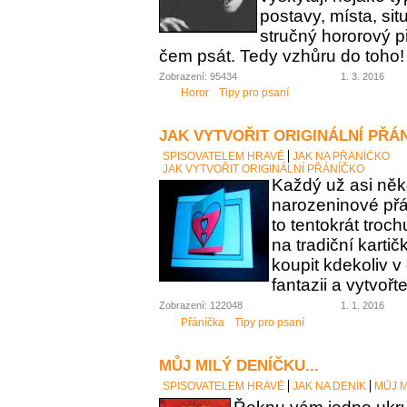
postavy, místa, sit
stručný hororový p
čem psát. Tedy vzhůru do toho!
Zobrazení: 95434
1. 3. 2016
Horor
Tipy pro psaní
JAK VYTVOŘIT ORIGINÁLNÍ PŘÁ
SPISOVATELEM HRAVĚ
JAK NA PŘÁNÍČKO
JAK VYTVOŘIT ORIGINÁLNÍ PŘÁNÍČKO
Každý už asi něk
narozeninové přán
to tentokrát troc
na tradiční karti
koupit kdekoliv 
fantazii a vytvořt
Zobrazení: 122048
1. 1. 2016
Přáníčka
Tipy pro psaní
MŮJ MILÝ DENÍČKU...
SPISOVATELEM HRAVĚ
JAK NA DENÍK
MŮJ M