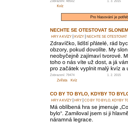
Zobrazení: 48502
1. 3. 2015
Kvíz
Pro hlasování je potře
NECHTE SE OTESTOVAT SLONEM
HRY A KVÍZY
KVÍZY
NECHTE SE OTESTOVAT
Zdravíčko, lidští přátelé, rád by
obzory, pokud dovolíte. My sloni
neobyčejně zajímaví tvorové. M
toho o nás víte už dost, a já vám
pro začátek vyplnit malý kvíz a 
Zobrazení: 79474
1. 2. 2015
Zvířata
Kvíz
CO BY TO BYLO, KDYBY TO BYL
HRY A KVÍZY
HRY
CO BY TO BYLO, KDYBY T
Má oblíbená hra se jmenuje „Co 
bylo“. Zamiloval jsem si ji hlavn
náramná legrace.