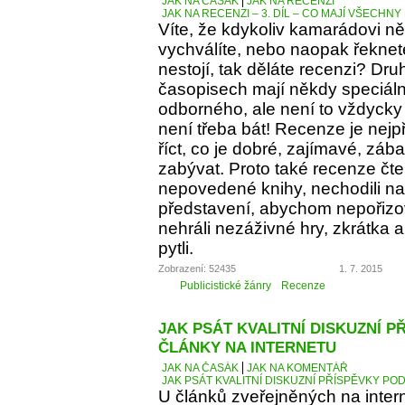
JAK NA ČASÁK
JAK NA RECENZI
JAK NA RECENZI – 3. DÍL – CO MAJÍ VŠECH
Víte, že kdykoliv kamarádovi ně
vychválíte, nebo naopak řeknete
nestojí, tak děláte recenzi? Dru
časopisech mají někdy speciáln
odborného, ale není to vždycky 
není třeba bát! Recenze je nejp
říct, co je dobré, zajímavé, z
zabývat. Proto také recenze čt
nepovedené knihy, nechodili na 
představení, abychom nepořizov
nehráli nezáživné hry, zkrátka
pytli.
Zobrazení: 52435
1. 7. 2015
Publicistické žánry
Recenze
JAK PSÁT KVALITNÍ DISKUZNÍ P
ČLÁNKY NA INTERNETU
JAK NA ČASÁK
JAK NA KOMENTÁŘ
JAK PSÁT KVALITNÍ DISKUZNÍ PŘÍSPĚVKY PO
U článků zveřejněných na inter