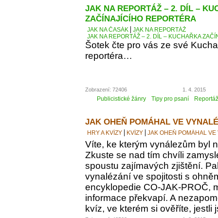
JAK NA REPORTÁŽ – 2. DÍL – K
ZAČÍNAJÍCÍHO REPORTÉRA
JAK NA ČASÁK
JAK NA REPORTÁŽ
JAK NA REPORTÁŽ – 2. DÍL – KUCHAŘKA ZAČ
Šotek čte pro vás ze své Kucha
reportéra…
Zobrazení: 72406
1. 4. 2015
Publicistické žánry
Tipy pro psaní
Reportá
JAK OHEŇ POMÁHAL VE VYNALÉ
HRY A KVÍZY
KVÍZY
JAK OHEŇ POMÁHAL VE
Víte, ke kterým vynálezům byl
Zkuste se nad tím chvíli zamyslet
spoustu zajímavých zjištění. Pak
vynalézání ve spojitosti s ohně
encyklopedie CO-JAK-PROČ, m
informace překvapí. A nezapomeň
kvíz, ve kterém si ověříte, jestl