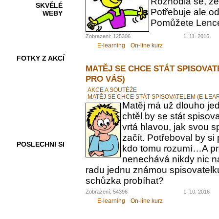
Rozhodla se, ž
SKVĚLÉ
Potřebuje ale od
WEBY
Pomůžete Lenc
Zobrazení: 125306
1. 11. 2016
E-learning
On-line kurz
FOTKY Z AKCÍ
MATĚJ SE CHCE STÁT SPISOVAT
PRO VÁS)
AKCE A SOUTĚŽE
MATĚJ SE CHCE STÁT SPISOVATELEM (E-LEA
VIDEA
Matěj má už dlouho jed
chtěl by se stát spiso
vrtá hlavou, jak svou 
začít. Potřeboval by s
POSLECHNI SI
kdo tomu rozumí…A pr
nenechává nikdy nic n
radu jednu známou spisovatelku.
schůzka probíhat?
Zobrazení: 54396
1. 10. 2016
E-learning
On-line kurz