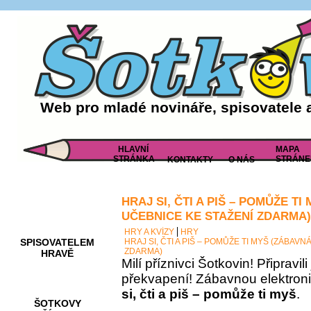
Web pro mladé novináře, spisovatele 
HLAVNÍ
MAPA
STRÁNKA
STRÁNE
KONTAKTY
O NÁS
HRAJ SI, ČTI A PIŠ – POMŮŽE T
AKCE A
SOUTĚŽE
UČEBNICE KE STAŽENÍ ZDARMA)
HRY A KVÍZY
HRY
SPISOVATELEM
HRAJ SI, ČTI A PIŠ – POMŮŽE TI MYŠ (ZÁBAV
ZDARMA)
HRAVĚ
Milí příznivci Šotkovin! Připravil
překvapení! Zábavnou elektron
si, čti a piš – pomůže ti myš
.
ŠOTKOVY