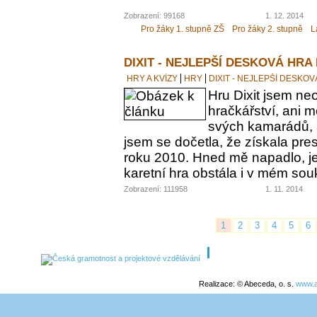
Zobrazení: 99168
1. 12. 2014
Pro žáky 1. stupně ZŠ
Pro žáky 2. stupně
L
DIXIT - NEJLEPŠÍ DESKOVÁ HRA
HRY A KVÍZY
HRY
DIXIT - NEJLEPŠÍ DESKO
Hru Dixit jsem neo
hračkářství, ani 
svých kamarádů, a
jsem se dočetla, že získala pre
roku 2010. Hned mě napadlo, jes
karetní hra obstála i v mém s
Zobrazení: 111958
1. 11. 2014
1
2
3
4
5
6
Realizace: © Abeceda, o. s.
www.a