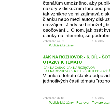
čtenářům umožněno, aby publiko
názory v diskuzním fóru pod p
tak vznikne velmi zajímavá dis
článku nebo mezi autory diskuz
navzájem. Jindy se bohužel „d
osočování… O tom, jak psát kva
články na internetu, se podrobn
Zobrazení: 74578
1. 6. 2015
Publicistické žánry
JAK NA ROZHOVOR - 6. DÍL - Š
OTÁZKY K TÉMATU
JAK NA ČASÁK
JAK NA ROZHOVOR
JAK NA ROZHOVOR - 6. DÍL - ŠOTEK ODPOVÍD
V příloze tohoto článku odpoví
jednotlivých částí tématu "rozho
Zobrazení: 76583
1. 5. 2015
Publicistické žánry
Rozhovor
Tipy pro psan