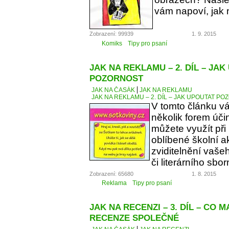
vám napoví, jak 
Zobrazení: 99939
1. 9. 2015
Komiks
Tipy pro psaní
JAK NA REKLAMU – 2. DÍL – JA
POZORNOST
JAK NA ČASÁK
JAK NA REKLAMU
JAK NA REKLAMU – 2. DÍL – JAK UPOUTAT P
V tomto článku v
několik forem úči
můžete využít při
oblíbené školní a
zviditelnění vaše
či literárního sbor
Zobrazení: 65680
1. 8. 2015
Reklama
Tipy pro psaní
JAK NA RECENZI – 3. DÍL – CO 
RECENZE SPOLEČNÉ