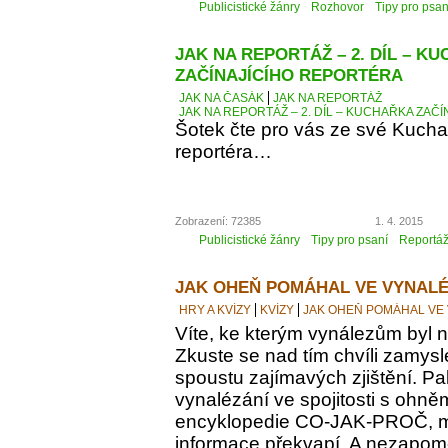
Publicistické žánry
Rozhovor
Tipy pro psan
JAK NA REPORTÁŽ – 2. DÍL – K
ZAČÍNAJÍCÍHO REPORTÉRA
JAK NA ČASÁK
JAK NA REPORTÁŽ
JAK NA REPORTÁŽ – 2. DÍL – KUCHAŘKA ZAČ
Šotek čte pro vás ze své Kucha
reportéra…
Zobrazení: 72385
1. 4. 2015
Publicistické žánry
Tipy pro psaní
Reportá
JAK OHEŇ POMÁHAL VE VYNALÉ
HRY A KVÍZY
KVÍZY
JAK OHEŇ POMÁHAL VE
Víte, ke kterým vynálezům byl
Zkuste se nad tím chvíli zamyslet
spoustu zajímavých zjištění. Pak
vynalézání ve spojitosti s ohně
encyklopedie CO-JAK-PROČ, m
informace překvapí. A nezapomeň