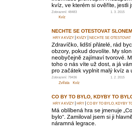
kvíz, ve kterém si ověříte, jestl
Zobrazení: 48483
1. 3. 2015
Kvíz
NECHTE SE OTESTOVAT SLONEM
HRY A KVÍZY
KVÍZY
NECHTE SE OTESTOVAT
Zdravíčko, lidští přátelé, rád by
obzory, pokud dovolíte. My sloni
neobyčejně zajímaví tvorové. M
toho o nás víte už dost, a já vám
pro začátek vyplnit malý kvíz a 
Zobrazení: 79436
1. 2. 2015
Zvířata
Kvíz
CO BY TO BYLO, KDYBY TO BYL
HRY A KVÍZY
HRY
CO BY TO BYLO, KDYBY T
Má oblíbená hra se jmenuje „Co 
bylo“. Zamiloval jsem si ji hlavn
náramná legrace.