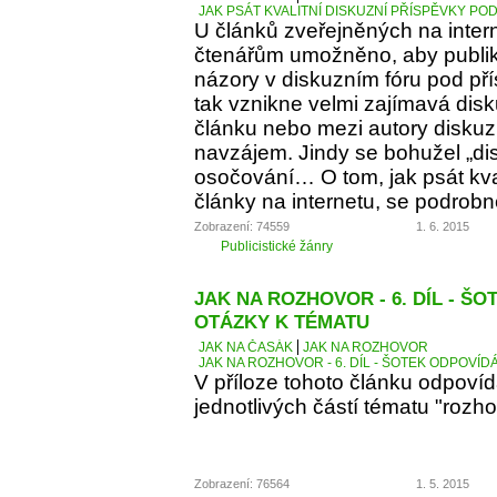
JAK PSÁT KVALITNÍ DISKUZNÍ PŘÍSPĚVKY PO
U článků zveřejněných na inter
čtenářům umožněno, aby publiko
názory v diskuzním fóru pod p
tak vznikne velmi zajímavá dis
článku nebo mezi autory diskuz
navzájem. Jindy se bohužel „d
osočování… O tom, jak psát kva
články na internetu, se podrobn
Zobrazení: 74559
1. 6. 2015
Publicistické žánry
JAK NA ROZHOVOR - 6. DÍL - Š
OTÁZKY K TÉMATU
JAK NA ČASÁK
JAK NA ROZHOVOR
JAK NA ROZHOVOR - 6. DÍL - ŠOTEK ODPOVÍD
V příloze tohoto článku odpoví
jednotlivých částí tématu "rozho
Zobrazení: 76564
1. 5. 2015