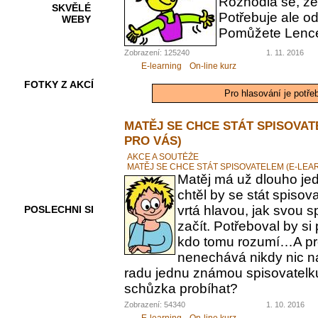
Rozhodla se, ž
SKVĚLÉ
Potřebuje ale od
WEBY
Pomůžete Lenc
Zobrazení: 125240
1. 11. 2016
E-learning
On-line kurz
FOTKY Z AKCÍ
Pro hlasování je potře
MATĚJ SE CHCE STÁT SPISOVAT
PRO VÁS)
VIDEA
AKCE A SOUTĚŽE
MATĚJ SE CHCE STÁT SPISOVATELEM (E-LEA
Matěj má už dlouho jed
chtěl by se stát spiso
vrtá hlavou, jak svou 
POSLECHNI SI
začít. Potřeboval by s
kdo tomu rozumí…A pr
nenechává nikdy nic n
radu jednu známou spisovatelku.
schůzka probíhat?
Zobrazení: 54340
1. 10. 2016
E-learning
On-line kurz