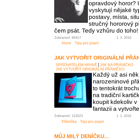
opravdový horor? 
vyskytují nějaké t
postavy, místa, sit
stručný hororový p
čem psát. Tedy vzhůru do toho!
Zobrazení: 95417
1. 3. 2016
Horor
Tipy pro psaní
JAK VYTVOŘIT ORIGINÁLNÍ PŘÁ
SPISOVATELEM HRAVĚ
JAK NA PŘÁNÍČKO
JAK VYTVOŘIT ORIGINÁLNÍ PŘÁNÍČKO
Každý už asi něk
narozeninové přán
to tentokrát troc
na tradiční karti
koupit kdekoliv 
fantazii a vytvořt
Zobrazení: 122023
1. 1. 2016
Přáníčka
Tipy pro psaní
MŮJ MILÝ DENÍČKU...