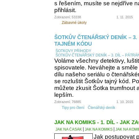
s řešením, musíte se nejdříve n
přihlásit.
Zobrazení: 53338
1. 11. 2015
Zábavné úkoly
ŠOTKŮV ČTENÁŘSKÝ DENÍK – 3. 
TAJNÉM KÓDU
ŠOTKOVY PŘÍHODY
ŠOTKŮV ČTENÁŘSKÝ DENÍK – 3. DÍL – PÁTRÁ
Voláme všechny detektivy, lušti
spisovatele. Neváhejte a směle
dílu našeho seriálu o čtenářsk
se rozluštit Šotkův tajný kód. Po
můžete zkusit Šotka trumfnout a 
lepším.
Zobrazení: 76885
1. 10. 2015
Tipy pro čtení
Čtenářský deník
JAK NA KOMIKS - 1. DÍL - JAK ZA
JAK NA ČASÁK
JAK NA KOMIKS
JAK NA KOMIK
Jak postupovat p