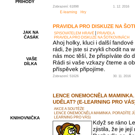
PŘÍHODY
Zobrazení: 61898
1. 12. 2016
E-learning
Hry
PRAVIDLA PRO DISKUZE NA ŠO
JAK NA
SPISOVATELEM HRAVĚ
PRAVIDLA
ČASÁK
PRAVIDLA PRO DISKUZE NA ŠOTKOVINÁCH
Ahoj holky, kluci i další fando
rádi, že jste si zvykli chodit na
nás moc těší, že přispíváte do d
VAŠE
Rádi si vaše vzkazy čteme a ob
DÍLKA
příspěvek připojíme.
Zobrazení: 51626
30. 11. 2016
HRY A
KVÍZY
LENCE ONEMOCNĚLA MAMINKA. 
UDĚLAT? (E-LEARNING PRO VÁS
AKCE A SOUTĚŽE
LENCE ONEMOCNĚLA MAMINKA. PORADÍTE JÍ,
LEARNING PRO VÁS)
KNIHOVNIČKA
Když se ráno Le
zjistila, že je 