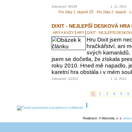
Zobrazení: 99149
1. 12. 2014
Pro žáky 1. stupně ZŠ
Pro žáky 2. stupně
L
DIXIT - NEJLEPŠÍ DESKOVÁ HRA
HRY A KVÍZY
HRY
DIXIT - NEJLEPŠÍ DESKO
Hru Dixit jsem neo
hračkářství, ani 
svých kamarádů, a
jsem se dočetla, že získala pre
roku 2010. Hned mě napadlo, jes
karetní hra obstála i v mém s
Zobrazení: 111912
1. 11. 2014
1
2
3
4
5
6
Realizace: © Abeceda, o. s.
www.a