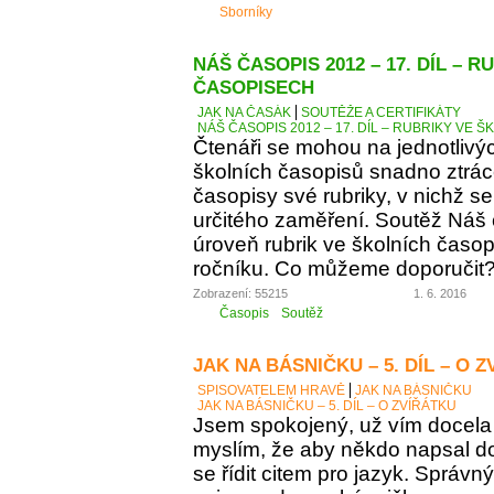
Sborníky
NÁŠ ČASOPIS 2012 – 17. DÍL – 
ČASOPISECH
JAK NA ČASÁK
SOUTĚŽE A CERTIFIKÁTY
NÁŠ ČASOPIS 2012 – 17. DÍL – RUBRIKY VE
Čtenáři se mohou na jednotlivý
školních časopisů snadno ztráce
časopisy své rubriky, v nichž se
určitého zaměření. Soutěž Náš
úroveň rubrik ve školních časop
ročníku. Co můžeme doporučit
Zobrazení: 55215
1. 6. 2016
Časopis
Soutěž
JAK NA BÁSNIČKU – 5. DÍL – O 
SPISOVATELEM HRAVĚ
JAK NA BÁSNIČKU
JAK NA BÁSNIČKU – 5. DÍL – O ZVÍŘÁTKU
Jsem spokojený, už vím docela 
myslím, že aby někdo napsal d
se řídit citem pro jazyk. Správn