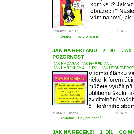
komiksu? Jak vzn
obrazech? Násle
vám napoví, jak 
Zobrazení: 99917
1. 9. 2015
Komiks
Tipy pro psaní
JAK NA REKLAMU – 2. DÍL – JA
POZORNOST
JAK NA ČASÁK
JAK NA REKLAMU
JAK NA REKLAMU – 2. DÍL – JAK UPOUTAT P
V tomto článku v
několik forem úči
můžete využít při
oblíbené školní a
zviditelnění vaše
či literárního sbor
Zobrazení: 65663
1. 8. 2015
Reklama
Tipy pro psaní
JAK NA RECENZI – 3. DÍL – CO 