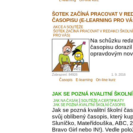
ŠOTEK ZAČÍNÁ PRACOVAT V RE
ČASOPISU (E-LEARNING PRO VÁ
AKCE A SOUTĚŽE
ŠOTEK ZAČÍNÁ PRACOVAT V REDAKCI ŠKOLN
PRO VÁS)
Na schůzku reda
časopisu dorazil
opravdovým novi
Zobrazení: 84926
1. 9. 2016
Časopis
E-learning
On-line kurz
JAK SE POZNÁ KVALITNÍ ŠKOLN
JAK NA ČASÁK
SOUTĚŽE A CERTIFIKÁTY
JAK SE POZNÁ KVALITNÍ ŠKOLNÍ ČASOPIS
Jak se pozná kvalitní školní ča
svůj oblíbený časopis, který kupu
Sluníčko, Mateřídouška, ABC, 21.
Bravo Girl nebo IN!). Vedle polo