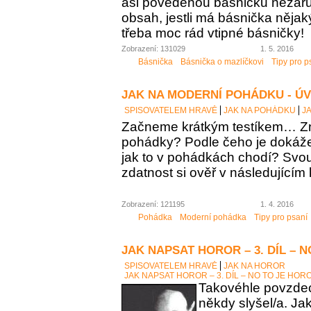
asi povedenou básničku nezaručí
obsah, jestli má básnička něja
třeba moc rád vtipné básničky!
Zobrazení: 131029
1. 5. 2016
Básnička
Básnička o mazlíčkovi
Tipy pro p
JAK NA MODERNÍ POHÁDKU - Ú
SPISOVATELEM HRAVĚ
JAK NA POHÁDKU
J
Začneme krátkým testíkem… Zn
pohádky? Podle čeho je dokáž
jak to v pohádkách chodí? Sv
zdatnost si ověř v následujícím 
Zobrazení: 121195
1. 4. 2016
Pohádka
Moderní pohádka
Tipy pro psaní
JAK NAPSAT HOROR – 3. DÍL – 
SPISOVATELEM HRAVĚ
JAK NA HOROR
JAK NAPSAT HOROR – 3. DÍL – NO TO JE HOR
Takovéhle povzdech
někdy slyšel/a. Ja