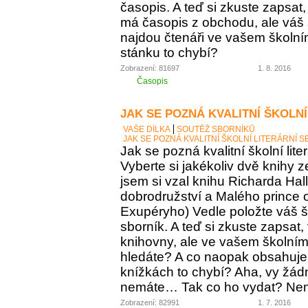
časopis. A teď si zkuste zapsat
má časopis z obchodu, ale váš
najdou čtenáři ve vašem školní
stánku to chybí?
Zobrazení: 81697
1. 8. 2016
Časopis
JAK SE POZNÁ KVALITNÍ ŠKOLNÍ
VAŠE DÍLKA
SOUTĚŽ SBORNÍKŮ
JAK SE POZNÁ KVALITNÍ ŠKOLNÍ LITERÁRNÍ 
Jak se pozná kvalitní školní lite
Vyberte si jakékoliv dvě knihy z
jsem si vzal knihu Richarda Ha
dobrodružství a Malého prince o
Exupéryho) Vedle položte váš ško
sborník. A teď si zkuste zapsat,
knihovny, ale ve vašem školním 
hledáte? A co naopak obsahuje vá
knížkách to chybí? Aha, vy žádný
nemáte… Tak co ho vydat? Není 
Zobrazení: 82991
1. 7. 2016