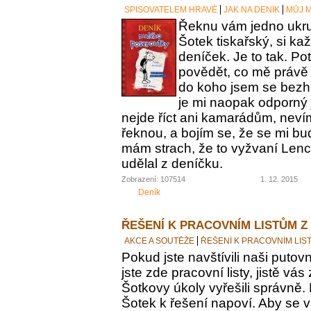
SPISOVATELEM HRAVĚ
JAK NA DENÍK
MŮJ M
Řeknu vám jedno ukrut
Šotek tiskařský, si ka
deníček. Je to tak. Po
povědět, co mě právě 
do koho jsem se bezh
je mi naopak odporný 
nejde říct ani kamarádům, nevím
řeknou, a bojím se, že se mi bu
mám strach, že to vyžvaní Lence
udělal z deníčku.
Zobrazení: 107514
1. 12. 2015
Deník
ŘEŠENÍ K PRACOVNÍM LISTŮM Z
AKCE A SOUTĚŽE
ŘEŠENÍ K PRACOVNÍM LIS
Pokud jste navštívili naši putovn
jste zde pracovní listy, jistě vás z
Šotkovy úkoly vyřešili správně.
Šotek k řešení napoví. Aby se v