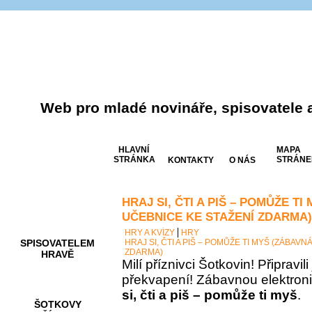
Web pro mladé novináře, spisovatele 
HLAVNÍ
MAPA
STRÁNKA
STRÁNE
KONTAKTY
O NÁS
HRAJ SI, ČTI A PIŠ – POMŮŽE T
AKCE A
SOUTĚŽE
UČEBNICE KE STAŽENÍ ZDARMA)
HRY A KVÍZY
HRY
SPISOVATELEM
HRAJ SI, ČTI A PIŠ – POMŮŽE TI MYŠ (ZÁBAV
ZDARMA)
HRAVĚ
Milí příznivci Šotkovin! Připravil
překvapení! Zábavnou elektron
si, čti a piš – pomůže ti myš
.
ŠOTKOVY