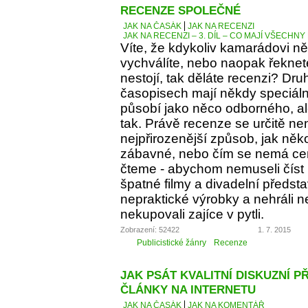
RECENZE SPOLEČNÉ
JAK NA ČASÁK
JAK NA RECENZI
JAK NA RECENZI – 3. DÍL – CO MAJÍ VŠECH
Víte, že kdykoliv kamarádovi ně
vychválíte, nebo naopak řeknete
nestojí, tak děláte recenzi? Dru
časopisech mají někdy speciáln
působí jako něco odborného, al
tak. Právě recenze se určitě ne
nejpřirozenější způsob, jak něko
zábavné, nebo čím se nemá cen
čteme - abychom nemuseli číst 
špatné filmy a divadelní předst
nepraktické výrobky a nehráli 
nekupovali zajíce v pytli.
Zobrazení: 52422
1. 7. 2015
Publicistické žánry
Recenze
JAK PSÁT KVALITNÍ DISKUZNÍ P
ČLÁNKY NA INTERNETU
JAK NA ČASÁK
JAK NA KOMENTÁŘ