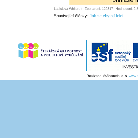
Ladislava Whitcroft
Zobrazení: 122317
Hodnocení: 2.8
Související články:
Jak se chytají lelci
Realizace: © Abeceda, o. s.
www.a