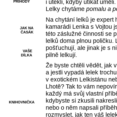
i utekli, kdyby utíkat uměli
PŘÍHODY
Lelky chytáme
pomalu a p
Na chytání lelků je expert
kamarádi Lenka s Vojtou j
JAK NA
ČASÁK
této záslužné činnosti se p
lelků doma plnou poličku. 
pošťuchují, ale jinak je s 
VAŠE
pilně lelkují.
DÍLKA
Že byste chtěli vědět, jak v
a jestli vypadá lelek trochu
HRY A
v exotickém Lelkistánu n
KVÍZY
Lhotě? Tak to vám nepovím. 
každý má svůj vlastní pří
kdybyste si zkusili nakresl
KNIHOVNIČKA
nebo o něm napsali příběh
rozmyslet, jak ten váš lel