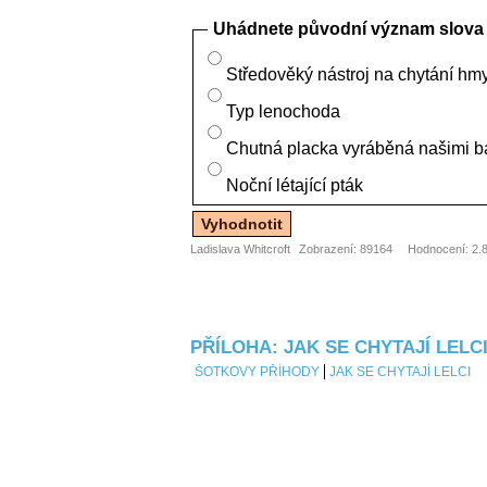
Uhádnete původní význam slova 
Středověký nástroj na chytání hm
Typ lenochoda
Chutná placka vyráběná našimi b
Noční létající pták
Ladislava Whitcroft
Zobrazení: 89164
Hodnocení: 2.8
PŘÍLOHA: JAK SE CHYTAJÍ LELC
ŠOTKOVY PŘÍHODY
JAK SE CHYTAJÍ LELCI