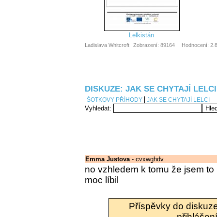
Lelkistán
Ladislava Whitcroft
Zobrazení: 89164
Hodnocení: 2.8
DISKUZE: JAK SE CHYTAJÍ LELCI
ŠOTKOVY PŘÍHODY
JAK SE CHYTAJÍ LELCI
Vyhledat:
Emma Justova
- cvxwghdv
no vzhledem k tomu že jsem to u
moc líbil
Příspěvky do diskuz
přihlášení