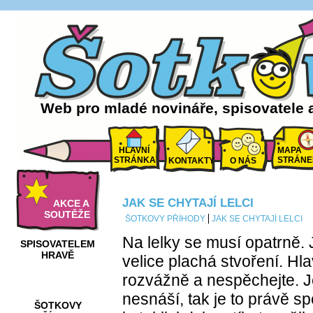
Web pro mladé novináře, spisovatele 
HLAVNÍ
MAPA
STRÁNKA
STRÁNE
KONTAKTY
O NÁS
JAK SE CHYTAJÍ LELCI
AKCE A
SOUTĚŽE
ŠOTKOVY PŘÍHODY
JAK SE CHYTAJÍ LELCI
Na lelky se musí opatrně. J
SPISOVATELEM
HRAVĚ
velice plachá stvoření. Hla
rozvážně a nespěchejte. Je
nesnáší, tak je to právě s
ŠOTKOVY