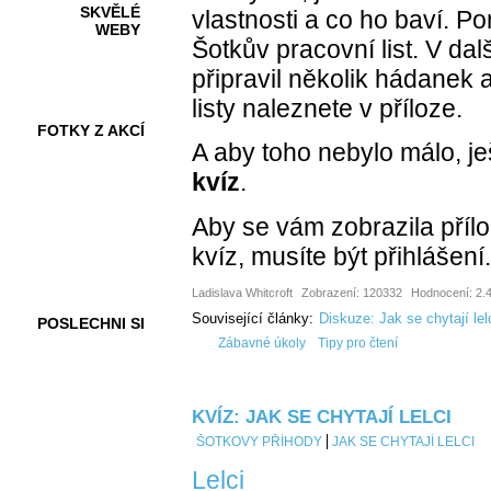
SKVĚLÉ
vlastnosti a co ho baví. P
WEBY
Šotkův pracovní list. V dal
připravil několik hádanek
listy naleznete v příloze.
FOTKY Z AKCÍ
A aby toho nebylo málo, j
kvíz
.
Aby se vám zobrazila přílo
VIDEA
kvíz, musíte být přihlášení.
Ladislava Whitcroft
Zobrazení: 120332
Hodnocení: 2.4
Související články:
Diskuze: Jak se chytají lel
POSLECHNI SI
Zábavné úkoly
Tipy pro čtení
KVÍZ: JAK SE CHYTAJÍ LELCI
ŠOTKOVY PŘÍHODY
JAK SE CHYTAJÍ LELCI
Lelci