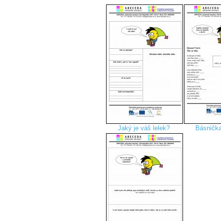
Jaký je váš lelek?
Básnička