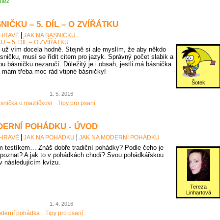
těž
NIČKU – 5. DÍL – O ZVÍŘÁTKU
 HRAVĚ
JAK NA BÁSNIČKU
U – 5. DÍL – O ZVÍŘÁTKU
už vím docela hodně. Stejně si ale myslím, že aby někdo
sničku, musí se řídit citem pro jazyk. Správný počet slabik a
u básničku nezaručí. Důležitý je i obsah, jestli má básnička
 mám třeba moc rád vtipné básničky!
Šotek
1. 5. 2016
snička o mazlíčkovi
Tipy pro psaní
DERNÍ POHÁDKU - ÚVOD
 HRAVĚ
JAK NA POHÁDKU
JAK NA MODERNÍ POHÁDKU
 testíkem… Znáš dobře tradiční pohádky? Podle čeho je
poznat? A jak to v pohádkách chodí? Svou pohádkářskou
 v následujícím kvízu.
Tereza
Linhartová
1. 4. 2016
derní pohádka
Tipy pro psaní