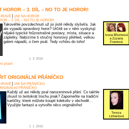
 HOROR – 3. DÍL – NO TO JE HOROR!
 HRAVĚ
JAK NA HOROR
OR – 3. DÍL – NO TO JE HOROR!
Takovéhle povzdechnutí už jsi jistě někdy slyšel/a. Jak
ale vypadá opravdový horor? Určitě se v něm vyskytují
nějaké typické hrůzostrašné postavy, místa, situace a
Ivona Březinová
zápletky. Nabízíme ti stručný hororový přehled, velkou
a Zuzana
galerii nápadů, o čem psát. Tedy vzhůru do toho!
Frantová
1. 3. 2016
ro psaní
ŘIT ORIGINÁLNÍ PŘÁNÍČKO
 HRAVĚ
JAK NA PŘÁNÍČKO
ORIGINÁLNÍ PŘÁNÍČKO
Každý už asi někdy psal narozeninové přání. Co takhle
zkusit to tentokrát trochu jinak? Zapomeňte na tradiční
kartičky, které můžete koupit kdekoliv v obchodě…
Využijte fantazii a vytvořte něco originálního!
Tereza
Linhartová
1. 1. 2016