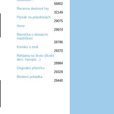
56802
Recenze deskové hry
32149
:D
:D
:D
:D
:D
Plyšák na prázdninách
29075
:D
:D
:D
Horor
29974
:D
:D
:D
Básnička o domácím
mazlíčkovi
:D
:D
:D
28786
Komiks o mně
29370
:D
:D
:D
Reklama na školu (školní
akci, časopis...)
:D
:D
:D
28984
Originální přáníčko
29329
:D
:D
:D
Moderní pohádka
29440
:D
:D
:D
:D
:D
:D