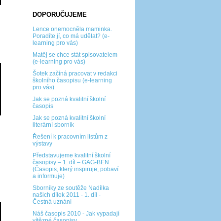
DOPORUČUJEME
Lence onemocněla maminka.
Poradíte jí, co má udělat? (e-
learning pro vás)
Matěj se chce stát spisovatelem
(e-learning pro vás)
Šotek začíná pracovat v redakci
školního časopisu (e-learning
pro vás)
Jak se pozná kvalitní školní
časopis
Jak se pozná kvalitní školní
literární sborník
Řešení k pracovním listům z
výstavy
Představujeme kvalitní školní
časopisy – 1. díl – GAG-BEN
(Časopis, který inspiruje, pobaví
a informuje)
Sborníky ze soutěže Nadílka
našich dílek 2011 - 1. díl -
Čestná uznání
Náš časopis 2010 - Jak vypadají
vítězné časopisy