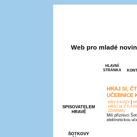
Web pro mladé noviná
HLAVNÍ
STRÁNKA
KONT
HRAJ SI, Č
AKCE A
SOUTĚŽE
UČEBNICE 
HRY A KVÍZY
H
SPISOVATELEM
HRAJ SI, ČTI A
ZDARMA)
HRAVĚ
Milí příznivci Šo
elektronickou uč
ŠOTKOVY