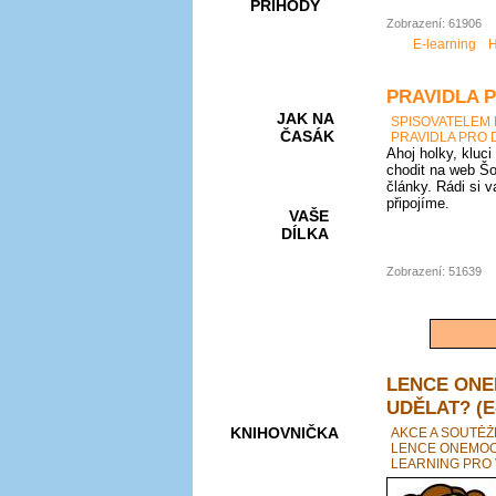
PŘÍHODY
Zobrazení: 61906
E-learning
H
PRAVIDLA 
JAK NA
SPISOVATELEM
ČASÁK
PRAVIDLA PRO 
Ahoj holky, kluci
chodit na web Šo
články. Rádi si 
připojíme.
VAŠE
DÍLKA
Zobrazení: 51639
HRY A
KVÍZY
LENCE ONE
UDĚLAT? (E
KNIHOVNIČKA
AKCE A SOUTĚŽ
LENCE ONEMOCN
LEARNING PRO 