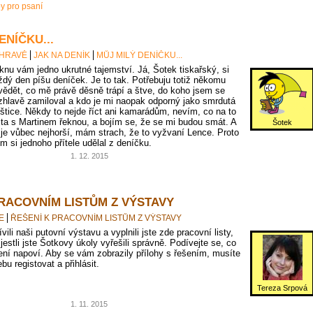
py pro psaní
ENÍČKU...
 HRAVĚ
JAK NA DENÍK
MŮJ MILÝ DENÍČKU...
knu vám jedno ukrutné tajemství. Já, Šotek tiskařský, si
ždý den píšu deníček. Je to tak. Potřebuju totiž někomu
vědět, co mě právě děsně trápí a štve, do koho jsem se
zhlavě zamiloval a kdo je mi naopak odporný jako smrdutá
oštice. Někdy to nejde říct ani kamarádům, nevím, co na to
jta s Martinem řeknou, a bojím se, že se mi budou smát. A
Šotek
 je vůbec nejhorší, mám strach, že to vyžvaní Lence. Proto
em si jednoho přítele udělal z deníčku.
1. 12. 2015
PRACOVNÍM LISTŮM Z VÝSTAVY
E
ŘEŠENÍ K PRACOVNÍM LISTŮM Z VÝSTAVY
vili naši putovní výstavu a vyplnili jste zde pracovní listy,
 jestli jste Šotkovy úkoly vyřešili správně. Podívejte se, co
ní napoví. Aby se vám zobrazily přílohy s řešením, musíte
bu registovat a přihlásit.
Tereza Srpová
1. 11. 2015