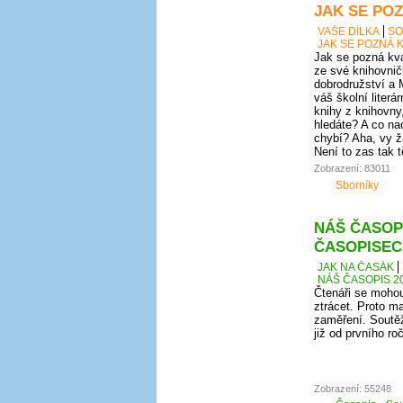
JAK SE POZ
VAŠE DÍLKA
SO
JAK SE POZNÁ K
Jak se pozná kval
ze své knihovnič
dobrodružství a 
váš školní literá
knihy z knihovny
hledáte? A co nao
chybí? Aha, vy ž
Není to zas tak 
Zobrazení: 83011
Sborníky
NÁŠ ČASOPI
ČASOPISEC
JAK NA ČASÁK
NÁŠ ČASOPIS 20
Čtenáři se mohou
ztrácet. Proto ma
zaměření. Soutěž
již od prvního r
Zobrazení: 55248