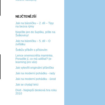
NEJČTENĚJŠÍ
Jak na básničku – 2. díl – Tipy
na bezva rýmy
Nepište jen do šuplíku, pište na
Šotkoviny!
Jak na básničku – 5. díl – O
zvířátku
Šotkův příběh s příslovím
Lence onemocněla maminka.
Poradíte jí, co má udělat? (e-
learning pro vás)
Jak vytvořit originální přáníčko
Jak na moderní pohádku - rady
Jak na moderní pohádku - úvod
Jak se chytají lelci
Dixit - Nejlepší desková hra roku
2010