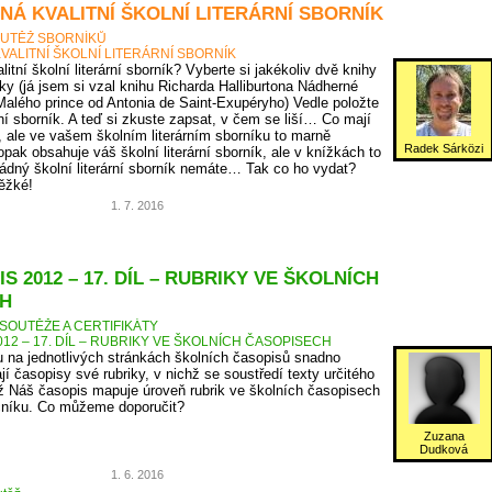
NÁ KVALITNÍ ŠKOLNÍ LITERÁRNÍ SBORNÍK
UTĚŽ SBORNÍKŮ
VALITNÍ ŠKOLNÍ LITERÁRNÍ SBORNÍK
itní školní literární sborník? Vyberte si jakékoliv dvě knihy
ky (já jsem si vzal knihu Richarda Halliburtona Nádherné
Malého prince od Antonia de Saint-Exupéryho) Vedle položte
rní sborník. A teď si zkuste zapsat, v čem se liší… Co mají
, ale ve vašem školním literárním sborníku to marně
Radek Sárközi
pak obsahuje váš školní literární sborník, ale v knížkách to
ádný školní literární sborník nemáte… Tak co ho vydat?
těžké!
1. 7. 2016
S 2012 – 17. DÍL – RUBRIKY VE ŠKOLNÍCH
H
SOUTĚŽE A CERTIFIKÁTY
12 – 17. DÍL – RUBRIKY VE ŠKOLNÍCH ČASOPISECH
 na jednotlivých stránkách školních časopisů snadno
jí časopisy své rubriky, v nichž se soustředí texty určitého
 Náš časopis mapuje úroveň rubrik ve školních časopisech
očníku. Co můžeme doporučit?
Zuzana
Dudková
1. 6. 2016