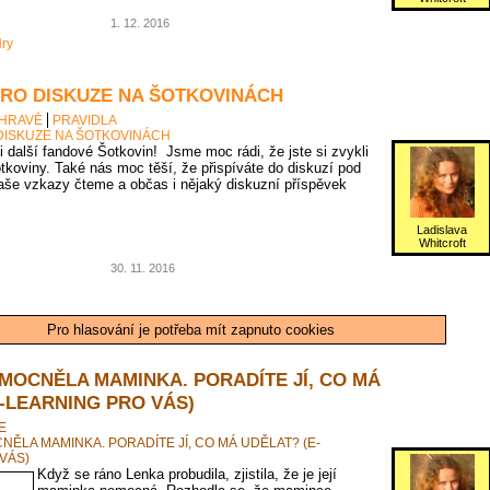
1. 12. 2016
ry
PRO DISKUZE NA ŠOTKOVINÁCH
 HRAVĚ
PRAVIDLA
DISKUZE NA ŠOTKOVINÁCH
 i další fandové Šotkovin! Jsme moc rádi, že jste si zvykli
tkoviny. Také nás moc těší, že přispíváte do diskuzí pod
vaše vzkazy čteme a občas i nějaký diskuzní příspěvek
Ladislava
Whitcroft
30. 11. 2016
Pro hlasování je potřeba mít zapnuto cookies
MOCNĚLA MAMINKA. PORADÍTE JÍ, CO MÁ
-LEARNING PRO VÁS)
E
ĚLA MAMINKA. PORADÍTE JÍ, CO MÁ UDĚLAT? (E-
VÁS)
Když se ráno Lenka probudila, zjistila, že je její