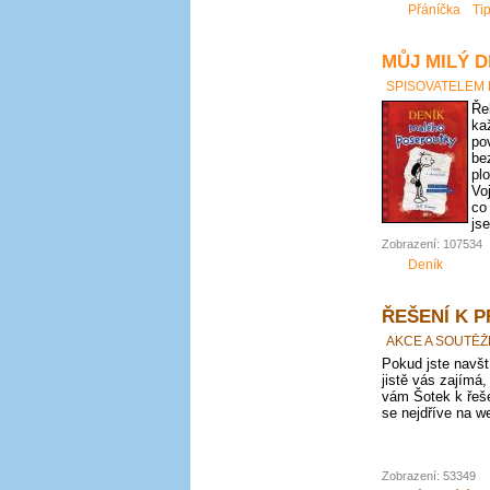
Přáníčka
Ti
MŮJ MILÝ D
SPISOVATELEM
Ře
ka
po
be
pl
Vo
co
js
Zobrazení: 107534
Deník
ŘEŠENÍ K 
AKCE A SOUTĚŽ
Pokud jste navští
jistě vás zajímá,
vám Šotek k řeše
se nejdříve na we
Zobrazení: 53349