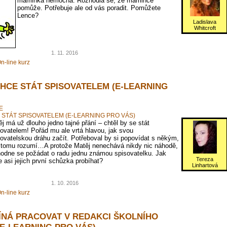
maminka nemocná. Rozhodla se, že mamince
pomůže. Potřebuje ale od vás poradit. Pomůžete
Lence?
Ladislava
Whitcroft
1. 11. 2016
n-line kurz
CHCE STÁT SPISOVATELEM (E-LEARNING
E
 STÁT SPISOVATELEM (E-LEARNING PRO VÁS)
j má už dlouho jedno tajné přání – chtěl by se stát
ovatelem! Pořád mu ale vrtá hlavou, jak svou
ovatelskou dráhu začít. Potřeboval by si popovídat s někým,
 tomu rozumí…A protože Matěj nenechává nikdy nic náhodě,
hodne se požádat o radu jednu známou spisovatelku. Jak
Tereza
 asi jejich první schůzka probíhat?
Linhartová
1. 10. 2016
n-line kurz
ÍNÁ PRACOVAT V REDAKCI ŠKOLNÍHO
(E-LEARNING PRO VÁS)