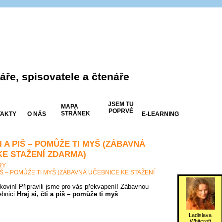
ře, spisovatele a čtenáře
JSEM TU
MAPA
POPRVÉ
STRÁNEK
AKTY
O NÁS
E-LEARNING
TI A PIŠ – POMŮŽE TI MYŠ (ZÁBAVNÁ
KE STAŽENÍ ZDARMA)
RY
 PIŠ – POMŮŽE TI MYŠ (ZÁBAVNÁ UČEBNICE KE STAŽENÍ
tkovin! Připravili jsme pro vás překvapení! Zábavnou
ebnici
Hraj si, čti a piš – pomůže ti myš
.
Ladislava
Whitcroft