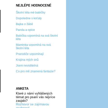
NEJLÉPE HODNOCENÉ
Školní léta mé babičky
Dopoledne s koťaty
Bajka o žábě
Panda a opice
Babička vzpomíná na svá školní
léta
Maminka vzpomíná na svá
školní léta
Prarodiče vzpomínají
Krajina mých snů
Jsem neviditelná
Co pro mě znamená fantazie?
ANKETA
Které z námi vyhlášených
témat pro psaní vás nejvíce
zaujalo?
Rozhovor se zajímavou
osobností...