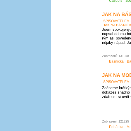
Časopis
Sou
JAK NA BÁS
SPISOVATELEM
JAK NA BÁSNIČK
Jsem spokojený, 
napsal dobrou bá
rým asi povedeno
nějaký nápad. Já
Zobrazení: 131048
Básnička
Bá
JAK NA MO
SPISOVATELEM
Začneme krátkým
dokážeš snadno 
zdatnost si ověř
Zobrazení: 121225
Pohádka
Mo