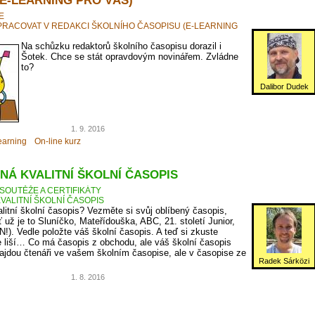
E
PRACOVAT V REDAKCI ŠKOLNÍHO ČASOPISU (E-LEARNING
Na schůzku redaktorů školního časopisu dorazil i
Šotek. Chce se stát opravdovým novinářem. Zvládne
to?
Dalibor Dudek
1. 9. 2016
earning
On-line kurz
NÁ KVALITNÍ ŠKOLNÍ ČASOPIS
SOUTĚŽE A CERTIFIKÁTY
VALITNÍ ŠKOLNÍ ČASOPIS
litní školní časopis? Vezměte si svůj oblíbený časopis,
ť už je to Sluníčko, Mateřídouška, ABC, 21. století Junior,
N!). Vedle položte váš školní časopis. A teď si zkuste
 liší… Co má časopis z obchodu, ale váš školní časopis
jdou čtenáři ve vašem školním časopise, ale v časopise ze
Radek Sárközi
1. 8. 2016