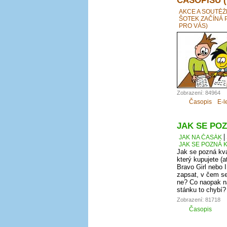
AKCE A SOUTĚŽ
ŠOTEK ZAČÍNÁ 
PRO VÁS)
Zobrazení: 84964
Časopis
E-l
JAK SE POZ
JAK NA ČASÁK
JAK SE POZNÁ K
Jak se pozná kva
který kupujete (a
Bravo Girl nebo I
zapsat, v čem se
ne? Co naopak na
stánku to chybí?
Zobrazení: 81718
Časopis