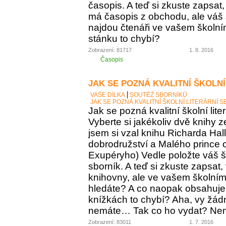
časopis. A teď si zkuste zapsat
má časopis z obchodu, ale váš
najdou čtenáři ve vašem školní
stánku to chybí?
Zobrazení: 81717
1. 8. 2016
Časopis
JAK SE POZNÁ KVALITNÍ ŠKOLNÍ
VAŠE DÍLKA
SOUTĚŽ SBORNÍKŮ
JAK SE POZNÁ KVALITNÍ ŠKOLNÍ LITERÁRNÍ 
Jak se pozná kvalitní školní lite
Vyberte si jakékoliv dvě knihy z
jsem si vzal knihu Richarda Ha
dobrodružství a Malého prince o
Exupéryho) Vedle položte váš ško
sborník. A teď si zkuste zapsat,
knihovny, ale ve vašem školním 
hledáte? A co naopak obsahuje vá
knížkách to chybí? Aha, vy žádný
nemáte… Tak co ho vydat? Není 
Zobrazení: 83011
1. 7. 2016