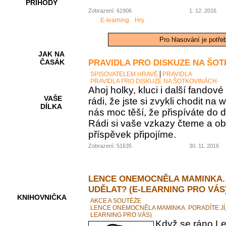
PŘÍHODY
Zobrazení: 61906
1. 12. 2016
E-learning
Hry
Pro hlasování je potře
JAK NA
PRAVIDLA PRO DISKUZE NA ŠO
ČASÁK
SPISOVATELEM HRAVĚ
PRAVIDLA
PRAVIDLA PRO DISKUZE NA ŠOTKOVINÁCH
Ahoj holky, kluci i další fando
VAŠE
rádi, že jste si zvykli chodit na
DÍLKA
nás moc těší, že přispíváte do d
Rádi si vaše vzkazy čteme a ob
příspěvek připojíme.
HRY A
Zobrazení: 51635
30. 11. 2016
KVÍZY
LENCE ONEMOCNĚLA MAMINKA. 
UDĚLAT? (E-LEARNING PRO VÁS
KNIHOVNIČKA
AKCE A SOUTĚŽE
LENCE ONEMOCNĚLA MAMINKA. PORADÍTE JÍ,
LEARNING PRO VÁS)
Když se ráno Le