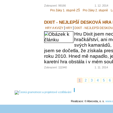
Zobrazení: 99166
1. 12. 2014
Pro žáky 1. stupně ZŠ
Pro žáky 2. stupně
L
DIXIT - NEJLEPŠÍ DESKOVÁ HRA
HRY A KVÍZY
HRY
DIXIT - NEJLEPŠÍ DESKO
Hru Dixit jsem neo
hračkářství, ani 
svých kamarádů, a
jsem se dočetla, že získala pre
roku 2010. Hned mě napadlo, jes
karetní hra obstála i v mém s
Zobrazení: 111940
1. 11. 2014
1
2
3
4
5
6
Realizace: © Abeceda, o. s.
www.a