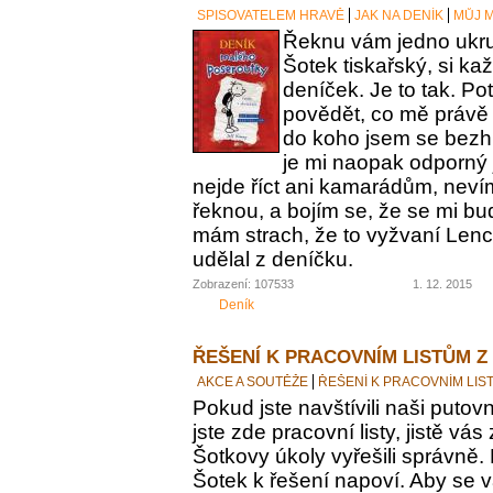
SPISOVATELEM HRAVĚ
JAK NA DENÍK
MŮJ M
Řeknu vám jedno ukrut
Šotek tiskařský, si ka
deníček. Je to tak. Po
povědět, co mě právě 
do koho jsem se bezh
je mi naopak odporný 
nejde říct ani kamarádům, nevím
řeknou, a bojím se, že se mi bu
mám strach, že to vyžvaní Lence
udělal z deníčku.
Zobrazení: 107533
1. 12. 2015
Deník
ŘEŠENÍ K PRACOVNÍM LISTŮM Z
AKCE A SOUTĚŽE
ŘEŠENÍ K PRACOVNÍM LIS
Pokud jste navštívili naši putovn
jste zde pracovní listy, jistě vás z
Šotkovy úkoly vyřešili správně.
Šotek k řešení napoví. Aby se v