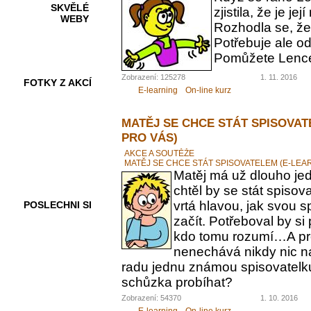
SKVĚLÉ
zjistila, že je 
WEBY
Rozhodla se, ž
Potřebuje ale od
Pomůžete Lenc
Zobrazení: 125278
1. 11. 2016
FOTKY Z AKCÍ
E-learning
On-line kurz
MATĚJ SE CHCE STÁT SPISOVAT
PRO VÁS)
VIDEA
AKCE A SOUTĚŽE
MATĚJ SE CHCE STÁT SPISOVATELEM (E-LEA
Matěj má už dlouho jed
chtěl by se stát spiso
vrtá hlavou, jak svou 
POSLECHNI SI
začít. Potřeboval by s
kdo tomu rozumí…A pr
nenechává nikdy nic n
radu jednu známou spisovatelku.
schůzka probíhat?
Zobrazení: 54370
1. 10. 2016
E-learning
On-line kurz