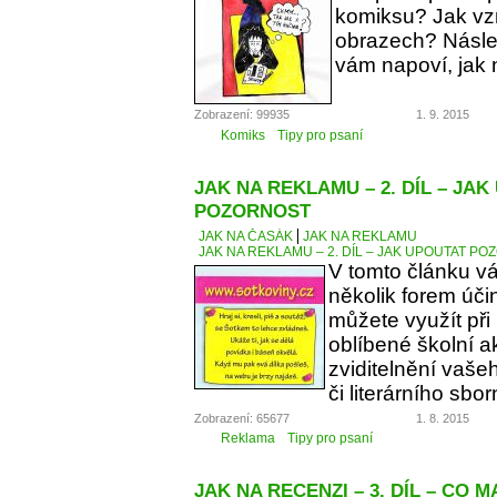
komiksu? Jak vzn
obrazech? Násle
vám napoví, jak 
Zobrazení: 99935
1. 9. 2015
Komiks
Tipy pro psaní
JAK NA REKLAMU – 2. DÍL – JA
POZORNOST
JAK NA ČASÁK
JAK NA REKLAMU
JAK NA REKLAMU – 2. DÍL – JAK UPOUTAT P
V tomto článku v
několik forem úči
můžete využít při
oblíbené školní a
zviditelnění vaše
či literárního sbor
Zobrazení: 65677
1. 8. 2015
Reklama
Tipy pro psaní
JAK NA RECENZI – 3. DÍL – CO 