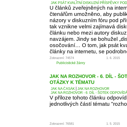
JAK PSÁT KVALITNÍ DISKUZNÍ PŘÍSPĚVKY PO
U článků zveřejněných na inter
čtenářům umožněno, aby publiko
názory v diskuzním fóru pod p
tak vznikne velmi zajímavá dis
článku nebo mezi autory diskuz
navzájem. Jindy se bohužel „d
osočování… O tom, jak psát kva
články na internetu, se podrobn
Zobrazení: 74574
1. 6. 2015
Publicistické žánry
JAK NA ROZHOVOR - 6. DÍL - Š
OTÁZKY K TÉMATU
JAK NA ČASÁK
JAK NA ROZHOVOR
JAK NA ROZHOVOR - 6. DÍL - ŠOTEK ODPOVÍD
V příloze tohoto článku odpoví
jednotlivých částí tématu "rozho
Zobrazení: 76581
1. 5. 2015