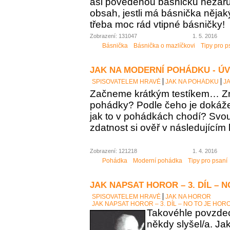
asi povedenou básničku nezaručí
obsah, jestli má básnička něja
třeba moc rád vtipné básničky!
Zobrazení: 131047
1. 5. 2016
Básnička
Básnička o mazlíčkovi
Tipy pro p
JAK NA MODERNÍ POHÁDKU - Ú
SPISOVATELEM HRAVĚ
JAK NA POHÁDKU
J
Začneme krátkým testíkem… Zn
pohádky? Podle čeho je dokáž
jak to v pohádkách chodí? Sv
zdatnost si ověř v následujícím 
Zobrazení: 121218
1. 4. 2016
Pohádka
Moderní pohádka
Tipy pro psaní
JAK NAPSAT HOROR – 3. DÍL – 
SPISOVATELEM HRAVĚ
JAK NA HOROR
JAK NAPSAT HOROR – 3. DÍL – NO TO JE HOR
Takovéhle povzdech
někdy slyšel/a. Ja