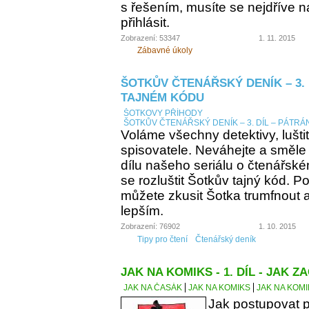
s řešením, musíte se nejdříve n
přihlásit.
Zobrazení: 53347
1. 11. 2015
Zábavné úkoly
ŠOTKŮV ČTENÁŘSKÝ DENÍK – 3. 
TAJNÉM KÓDU
ŠOTKOVY PŘÍHODY
ŠOTKŮV ČTENÁŘSKÝ DENÍK – 3. DÍL – PÁTRÁ
Voláme všechny detektivy, lušti
spisovatele. Neváhejte a směle
dílu našeho seriálu o čtenářsk
se rozluštit Šotkův tajný kód. Po
můžete zkusit Šotka trumfnout a 
lepším.
Zobrazení: 76902
1. 10. 2015
Tipy pro čtení
Čtenářský deník
JAK NA KOMIKS - 1. DÍL - JAK ZA
JAK NA ČASÁK
JAK NA KOMIKS
JAK NA KOMIK
Jak postupovat p