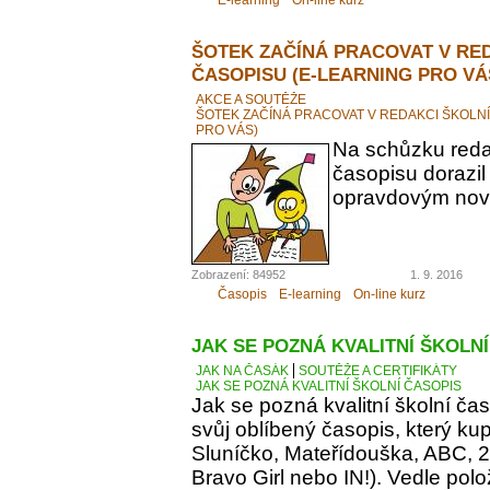
ŠOTEK ZAČÍNÁ PRACOVAT V RE
ČASOPISU (E-LEARNING PRO VÁ
AKCE A SOUTĚŽE
ŠOTEK ZAČÍNÁ PRACOVAT V REDAKCI ŠKOLN
PRO VÁS)
Na schůzku reda
časopisu dorazil
opravdovým novi
Zobrazení: 84952
1. 9. 2016
Časopis
E-learning
On-line kurz
JAK SE POZNÁ KVALITNÍ ŠKOLN
JAK NA ČASÁK
SOUTĚŽE A CERTIFIKÁTY
JAK SE POZNÁ KVALITNÍ ŠKOLNÍ ČASOPIS
Jak se pozná kvalitní školní ča
svůj oblíbený časopis, který kupu
Sluníčko, Mateřídouška, ABC, 21.
Bravo Girl nebo IN!). Vedle polo