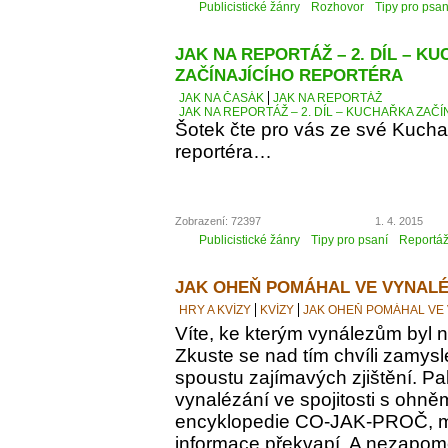
Publicistické žánry
Rozhovor
Tipy pro psan
JAK NA REPORTÁŽ – 2. DÍL – K
ZAČÍNAJÍCÍHO REPORTÉRA
JAK NA ČASÁK
JAK NA REPORTÁŽ
JAK NA REPORTÁŽ – 2. DÍL – KUCHAŘKA ZAČ
Šotek čte pro vás ze své Kucha
reportéra…
Zobrazení: 72397
1. 4. 2015
Publicistické žánry
Tipy pro psaní
Reportá
JAK OHEŇ POMÁHAL VE VYNALÉ
HRY A KVÍZY
KVÍZY
JAK OHEŇ POMÁHAL VE
Víte, ke kterým vynálezům byl
Zkuste se nad tím chvíli zamyslet
spoustu zajímavých zjištění. Pak
vynalézání ve spojitosti s ohně
encyklopedie CO-JAK-PROČ, m
informace překvapí. A nezapomeň