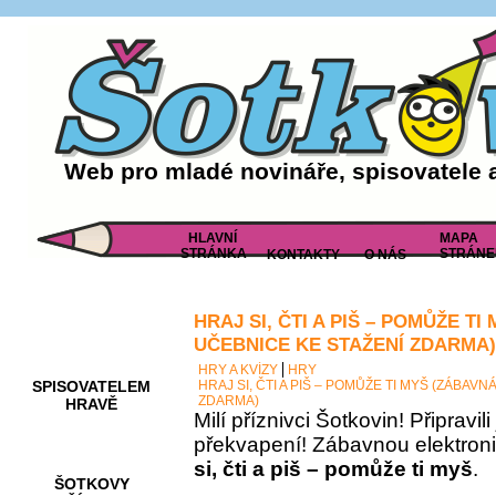
Web pro mladé novináře, spisovatele 
HLAVNÍ
MAPA
STRÁNKA
STRÁNE
KONTAKTY
O NÁS
HRAJ SI, ČTI A PIŠ – POMŮŽE T
AKCE A
SOUTĚŽE
UČEBNICE KE STAŽENÍ ZDARMA)
HRY A KVÍZY
HRY
SPISOVATELEM
HRAJ SI, ČTI A PIŠ – POMŮŽE TI MYŠ (ZÁBAV
ZDARMA)
HRAVĚ
Milí příznivci Šotkovin! Připravil
překvapení! Zábavnou elektron
si, čti a piš – pomůže ti myš
.
ŠOTKOVY