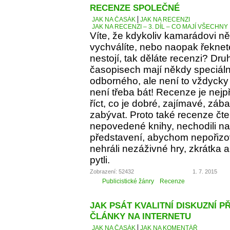
RECENZE SPOLEČNÉ
JAK NA ČASÁK
JAK NA RECENZI
JAK NA RECENZI – 3. DÍL – CO MAJÍ VŠECH
Víte, že kdykoliv kamarádovi ně
vychválíte, nebo naopak řeknete
nestojí, tak děláte recenzi? Dru
časopisech mají někdy speciáln
odborného, ale není to vždycky 
není třeba bát! Recenze je nejp
říct, co je dobré, zajímavé, z
zabývat. Proto také recenze čt
nepovedené knihy, nechodili na 
představení, abychom nepořizov
nehráli nezáživné hry, zkrátka
pytli.
Zobrazení: 52432
1. 7. 2015
Publicistické žánry
Recenze
JAK PSÁT KVALITNÍ DISKUZNÍ P
ČLÁNKY NA INTERNETU
JAK NA ČASÁK
JAK NA KOMENTÁŘ