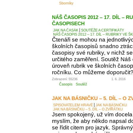
Sborníky
NÁŠ ČASOPIS 2012 – 17. DÍL – 
ČASOPISECH
JAK NA ČASÁK
SOUTĚŽE A CERTIFIKÁTY
NÁŠ ČASOPIS 2012 – 17. DÍL – RUBRIKY VE
Čtenáři se mohou na jednotlivý
školních časopisů snadno ztráce
časopisy své rubriky, v nichž se
určitého zaměření. Soutěž Náš
úroveň rubrik ve školních časop
ročníku. Co můžeme doporučit
Zobrazení: 55236
1. 6. 2016
Časopis
Soutěž
JAK NA BÁSNIČKU – 5. DÍL – O 
SPISOVATELEM HRAVĚ
JAK NA BÁSNIČKU
JAK NA BÁSNIČKU – 5. DÍL – O ZVÍŘÁTKU
Jsem spokojený, už vím docela 
myslím, že aby někdo napsal d
se řídit citem pro jazyk. Správn