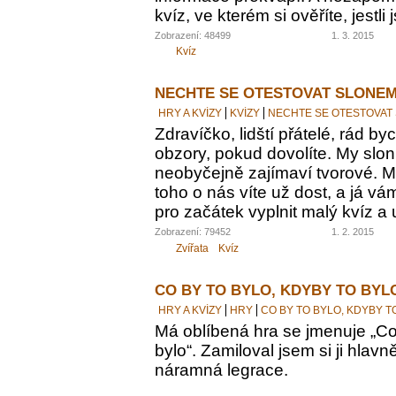
kvíz, ve kterém si ověříte, jestl
Zobrazení: 48499
1. 3. 2015
Kvíz
NECHTE SE OTESTOVAT SLONEM
HRY A KVÍZY
KVÍZY
NECHTE SE OTESTOVAT
Zdravíčko, lidští přátelé, rád by
obzory, pokud dovolíte. My sloni
neobyčejně zajímaví tvorové. M
toho o nás víte už dost, a já vám
pro začátek vyplnit malý kvíz a 
Zobrazení: 79452
1. 2. 2015
Zvířata
Kvíz
CO BY TO BYLO, KDYBY TO BYL
HRY A KVÍZY
HRY
CO BY TO BYLO, KDYBY T
Má oblíbená hra se jmenuje „Co 
bylo“. Zamiloval jsem si ji hlavn
náramná legrace.