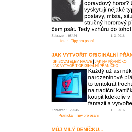
opravdový horor? 
vyskytují nějaké t
postavy, místa, sit
stručný hororový p
čem psát. Tedy vzhůru do toho!
Zobrazení: 95424
1. 3. 2016
Horor
Tipy pro psaní
JAK VYTVOŘIT ORIGINÁLNÍ PŘÁ
SPISOVATELEM HRAVĚ
JAK NA PŘÁNÍČKO
JAK VYTVOŘIT ORIGINÁLNÍ PŘÁNÍČKO
Každý už asi něk
narozeninové přán
to tentokrát troc
na tradiční karti
koupit kdekoliv 
fantazii a vytvořt
Zobrazení: 122045
1. 1. 2016
Přáníčka
Tipy pro psaní
MŮJ MILÝ DENÍČKU...